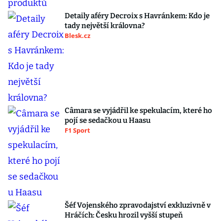
Detaily aféry Decroix s Havránkem: Kdo je
tady největší královna?
Blesk.cz
Câmara se vyjádřil ke spekulacím, které ho
pojí se sedačkou u Haasu
F1 Sport
Šéf Vojenského zpravodajství exkluzivně v
Hráčích: Česku hrozil vyšší stupeň