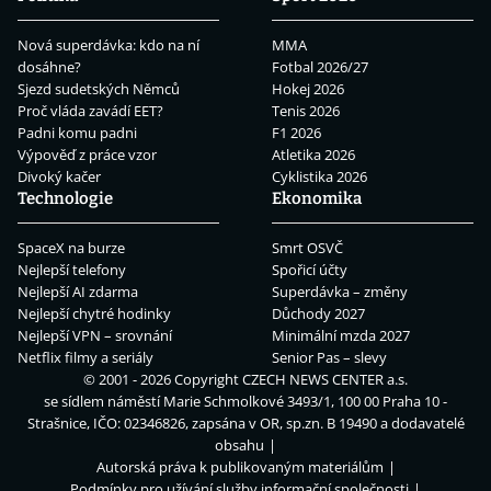
Nová superdávka: kdo na ní
MMA
dosáhne?
Fotbal 2026/27
Sjezd sudetských Němců
Hokej 2026
Proč vláda zavádí EET?
Tenis 2026
Padni komu padni
F1 2026
Výpověď z práce vzor
Atletika 2026
Divoký kačer
Cyklistika 2026
Technologie
Ekonomika
SpaceX na burze
Smrt OSVČ
Nejlepší telefony
Spořicí účty
Nejlepší AI zdarma
Superdávka – změny
Nejlepší chytré hodinky
Důchody 2027
Nejlepší VPN – srovnání
Minimální mzda 2027
Netflix filmy a seriály
Senior Pas – slevy
© 2001 - 2026 Copyright
CZECH NEWS CENTER a.s.
se sídlem náměstí Marie Schmolkové 3493/1, 100 00 Praha 10 -
Strašnice, IČO: 02346826, zapsána v OR, sp.zn. B 19490 a dodavatelé
obsahu
Autorská práva k publikovaným materiálům
Podmínky pro užívání služby informační společnosti