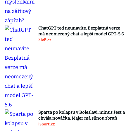
ChatGPT teď neunavíte. Bezplatná verze
má neomezený chat a lepší model GPT-5.6
Živě.cz
Sparta po kolapsu v Boleslavi: minus šest a
chvála nováčka. Majer má silnou zbraň
iSport.cz