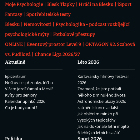
Moje Psychologie
Blesk Tlapky
Hráči na Blesku
iSport
Fantasy
Spotřebitelské testy
Blesku
Nemovitosti
Psychologika - podcast rozbíjející
psychologické mýty
Fotbalové přestupy
ONLINE
Eventový prostor Level 9
OKTAGON 92: Szabová
vs. Pudilová
Chance Liga 2026/27
Aktuálně
Léto 2026
Epicentrum
Karlovarský filmový festival
Neštovice: příznaky, léčba
2026
V čem jezdí Yamal a Mesii?
Znamení, že jste potkali
Kvízy pro seniory
někoho z minulého života
Kalendář úplňků 2026
Astronomické úkazy 2026:
Co je bodycount?
zatmění slunce a další
Jak obléci miminko při
vysokých teplotách?
Jak na dokonalé letní mojito
6 lehkých letních salátů
Politika
Sport 2026