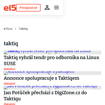
Předplatné
e15.cz
Taktiq
taktiq
Taktiq vyhrál tendr pro odborníka na Linux
SUSE
Ostatní
Annonce spolupracuje s Taktiqem
Ostatní
Jan Potůček přechází z DigiZone.cz do
Taktiqu
Ostatní