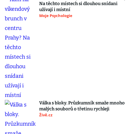
Na těchto místech si dlouhou snídani
užívají i místní
Moje Psychologie
Válka s bloky. Průzkumník smaže mnoho
malých souborů o třetinu rychleji
Živě.cz