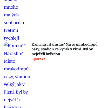
Kam míří Haraslín? Místo mrakodrapů
oázy, stadion velký jak v Plzni. Byl by
největší hvězdou
iSport.cz