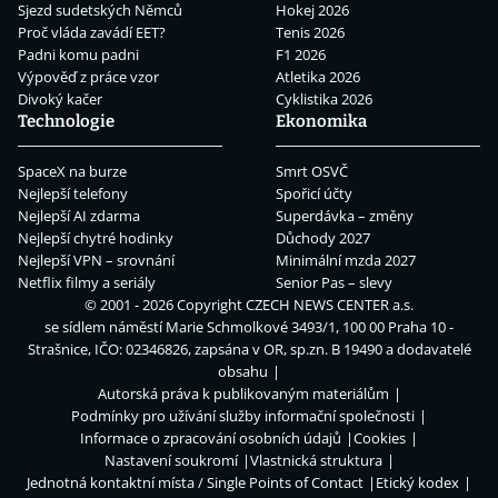
Sjezd sudetských Němců
Hokej 2026
Proč vláda zavádí EET?
Tenis 2026
Padni komu padni
F1 2026
Výpověď z práce vzor
Atletika 2026
Divoký kačer
Cyklistika 2026
Technologie
Ekonomika
SpaceX na burze
Smrt OSVČ
Nejlepší telefony
Spořicí účty
Nejlepší AI zdarma
Superdávka – změny
Nejlepší chytré hodinky
Důchody 2027
Nejlepší VPN – srovnání
Minimální mzda 2027
Netflix filmy a seriály
Senior Pas – slevy
© 2001 - 2026 Copyright
CZECH NEWS CENTER a.s.
se sídlem náměstí Marie Schmolkové 3493/1, 100 00 Praha 10 -
Strašnice, IČO: 02346826, zapsána v OR, sp.zn. B 19490 a dodavatelé
obsahu
Autorská práva k publikovaným materiálům
Podmínky pro užívání služby informační společnosti
Informace o zpracování osobních údajů
Cookies
Nastavení soukromí
Vlastnická struktura
Jednotná kontaktní místa / Single Points of Contact
Etický kodex