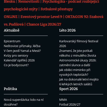
Blesku
Nemovitosti
Psychologika - podcast rozbíjející
psychologické mýty
Fotbalové přestupy
ONLINE
Eventový prostor Level 9
OKTAGON 92: Szabová
vs. Pudilová
Chance Liga 2026/27
Aktuálně
Léto 2026
Epicentrum
Karlovarský filmový festival
Neštovice: příznaky, léčba
2026
V čem jezdí Yamal a Mesii?
Znamení, že jste potkali
Kvízy pro seniory
někoho z minulého života
Kalendář úplňků 2026
Astronomické úkazy 2026:
Co je bodycount?
zatmění slunce a další
Jak obléci miminko při
vysokých teplotách?
Jak na dokonalé letní mojito
6 lehkých letních salátů
Politika
Sport 2026
Nová superdávka: kdo na ní
MMA
dosáhne?
Fotbal 2026/27