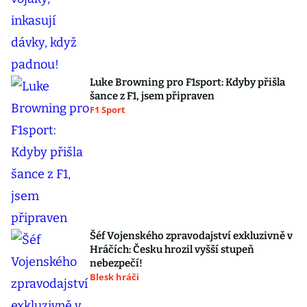
Luke Browning pro F1sport: Kdyby přišla
šance z F1, jsem připraven
F1 Sport
Šéf Vojenského zpravodajství exkluzivně v
Hráčích: Česku hrozil vyšší stupeň
nebezpečí!
Blesk hráči