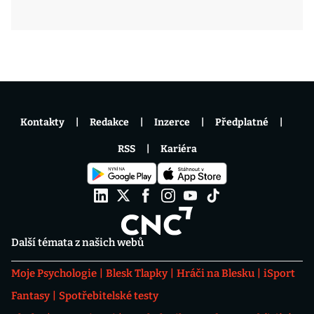
Kontakty
Redakce
Inzerce
Předplatné
RSS
Kariéra
Další témata z našich webů
Moje Psychologie
Blesk Tlapky
Hráči na Blesku
iSport
Fantasy
Spotřebitelské testy