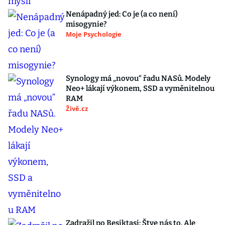
Nenápadný jed: Co je (a co není)
misogynie?
Moje Psychologie
Synology má „novou“ řadu NASů. Modely
Neo+ lákají výkonem, SSD a vyměnitelnou
RAM
Živě.cz
Zadražil po Besiktasi: Štve nás to. Ale