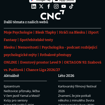
Další témata z našich webů
Moje Psychologie
Blesk Tlapky
Hráči na Blesku
iSport
Fantasy
Spotřebitelské testy
Blesku
Nemovitosti
Psychologika - podcast rozbíjející
psychologické mýty
Fotbalové přestupy
ONLINE
Eventový prostor Level 9
OKTAGON 92: Szabová
vs. Pudilová
Chance Liga 2026/27
Aktuálně
Léto 2026
Epicentrum
Karlovarský filmový festival
Neštovice: příznaky, léčba
2026
V čem jezdí Yamal a Mesii?
Znamení, že jste potkali
Kvízy pro seniory
někoho z minulého života