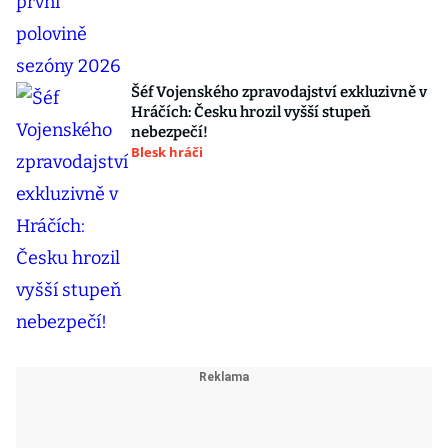
Šéf Vojenského zpravodajství exkluzivně v
Hráčích: Česku hrozil vyšší stupeň
nebezpečí!
Blesk hráči