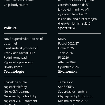
Kalendář úplňků 2026
Astronomické úkazy 2026:
Co je bodycount?
zatmění slunce a další
Jak obléci miminko při
vysokých teplotách?
Jak na dokonalé letní mojito
6 lehkých letních salátů
Politika
Sport 2026
Nová superdávka: kdo na ní
MMA
dosáhne?
Fotbal 2026/27
Sjezd sudetských Němců
Hokej 2026
Proč vláda zavádí EET?
Tenis 2026
Padni komu padni
F1 2026
Výpověď z práce vzor
Atletika 2026
Divoký kačer
Cyklistika 2026
Technologie
Ekonomika
SpaceX na burze
Temu a clo
Nejlepší telefony
Spořicí účty
Nejlepší AI zdarma
Superdávka – změny
Nejlepší chytré hodinky
Chybějící roky k důchodu
Nejlepší VPN – srovnání
Minimální mzda 2027