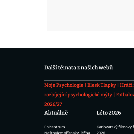
Další témata z našich webů
Moje Psychologie
Blesk Tlapky
Hráči
rozbíjející psychologické mýty
Fotbalo
2026/27
Aktuálně
Léto 2026
Epicentrum
Karlovarský filmový f
Neštovice: příznaky, léčba
2026