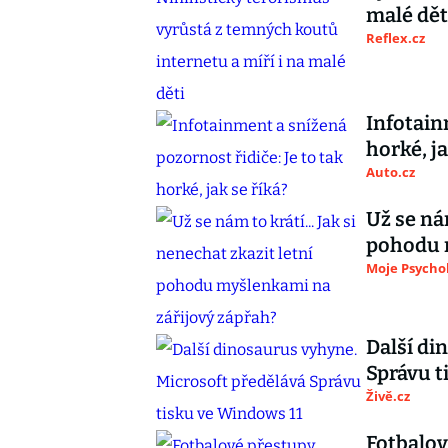
malé dět
Reflex.cz
Infotain
horké, ja
Auto.cz
Už se nám
pohodu 
Moje Psycho
Další di
Správu t
Živě.cz
Fotbalov