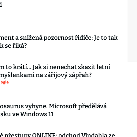
i
ment a snížená pozornost řidiče: Je to tak
k se říká?
 to krátí... Jak si nenechat zkazit letní
myšlenkami na zářijový zápřah?
logie
nosaurus vyhyne. Microsoft předělává
isku ve Windows 11
é přestupy ONLINE: odchod Vindahla ze