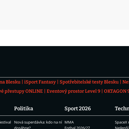
 na Blesku
iSport Fantasy
Spotřebitelské testy Blesku
Ne
vé přestupy ONLINE
Eventový prostor Level 9
OKTAGON 92
Politika
Sport 2026
Techn
estival
Nová superdávka: kdo na ní
MMA
SpaceX 
dosáhne?
Fotbal 2026/27
Nejlepší