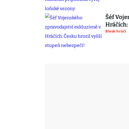
Šéf Voje
Hráčích:
Blesk hráči