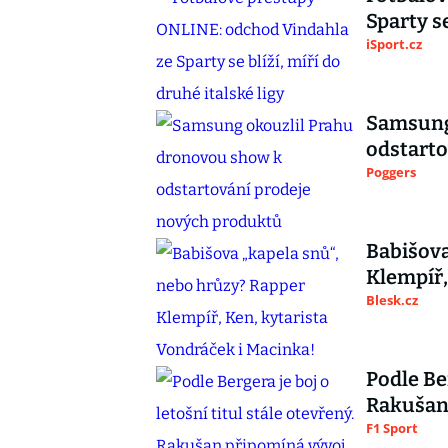
Sparty se
iSport.cz
Samsung
odstarto
Poggers
Babišova
Klempíř,
Blesk.cz
Podle Ber
Rakušan 
F1 Sport