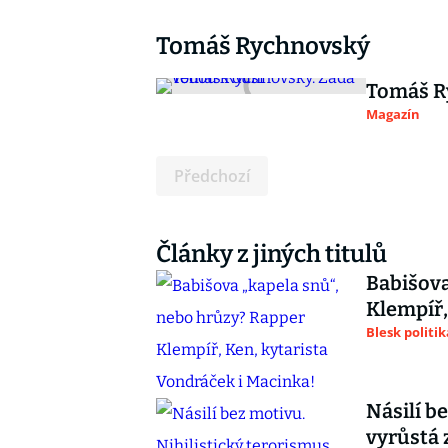
Tomáš Rychnovský
Tomáš R
Magazín
Předchozí
Články z jiných titulů
Babišova
Klempíř,
Blesk politik
Násilí b
vyrůstá 