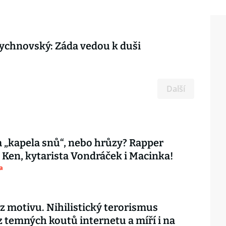
ychnovský: Záda vedou k duši
Další
 „kapela snů“, nebo hrůzy? Rapper
 Ken, kytarista Vondráček i Macinka!
a
ez motivu. Nihilistický terorismus
z temných koutů internetu a míří i na