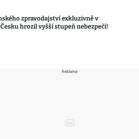
nského zpravodajství exkluzivně v
 Česku hrozil vyšší stupeň nebezpečí!