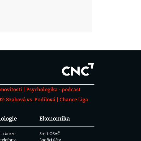
movitosti
Psychologika - podcast
: Szabová vs. Pudilová
Chance Liga
ologie
Ekonomika
na burze
Smrt OSVČ
 telefony
Spořicí účty