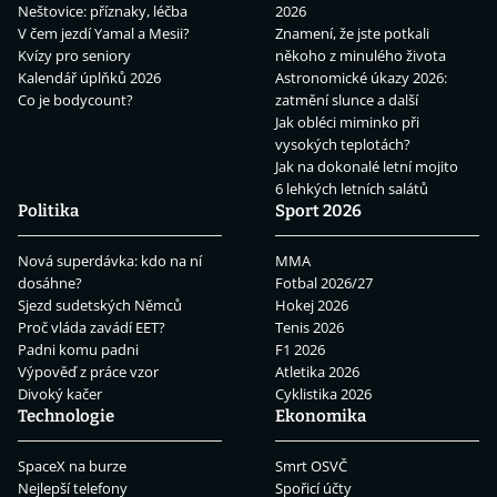
Neštovice: příznaky, léčba
2026
V čem jezdí Yamal a Mesii?
Znamení, že jste potkali
Kvízy pro seniory
někoho z minulého života
Kalendář úplňků 2026
Astronomické úkazy 2026:
Co je bodycount?
zatmění slunce a další
Jak obléci miminko při
vysokých teplotách?
Jak na dokonalé letní mojito
6 lehkých letních salátů
Politika
Sport 2026
Nová superdávka: kdo na ní
MMA
dosáhne?
Fotbal 2026/27
Sjezd sudetských Němců
Hokej 2026
Proč vláda zavádí EET?
Tenis 2026
Padni komu padni
F1 2026
Výpověď z práce vzor
Atletika 2026
Divoký kačer
Cyklistika 2026
Technologie
Ekonomika
SpaceX na burze
Smrt OSVČ
Nejlepší telefony
Spořicí účty