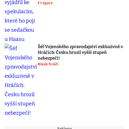
F1 Sport
Šéf Vojenského zpravodajství exkluzivně v
Hráčích: Česku hrozil vyšší stupeň
nebezpečí!
Blesk hráči