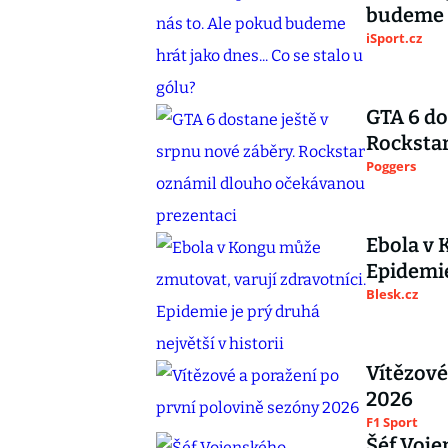
budeme h
iSport.cz
GTA 6 do
Rocksta
Poggers
Ebola v 
Epidemie
Blesk.cz
Vítězové
2026
F1 Sport
Šéf Voje