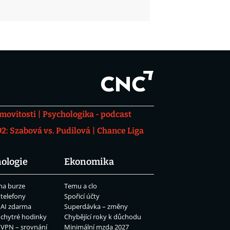
movitosti
Psychologika - podcast
: Szabová vs. Pudilová
Chance Liga
ologie
Ekonomika
na burze
Temu a clo
 telefony
Spořicí účty
 AI zdarma
Superdávka – změny
 chytré hodinky
Chybějící roky k důchodu
 VPN – srovnání
Minimální mzda 2027