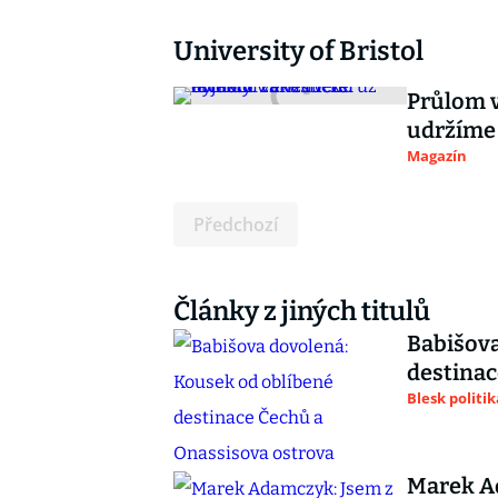
University of Bristol
Průlom v
udržíme 
Magazín
Předchozí
Články z jiných titulů
Babišova
destinac
Blesk politik
Marek Ad