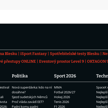
 na Blesku
iSport Fantasy
Spotřebitelské testy Blesku
Ne
vé přestupy ONLINE
Eventový prostor Level 9
OKTAGON 92
Politika
Sport 2026
Techn
estival
Nová superdávka: kdo na ní
MMA
SpaceX 
dosáhne?
Fotbal 2026/27
Nejlepší
ali
Sjezd sudetských Němců
Hokej 2026
Nejlepší
ivota
Proč vláda zavádí EET?
Tenis 2026
Nejlepší
2026:
Padni komu padni
F1 2026
Nejlepší