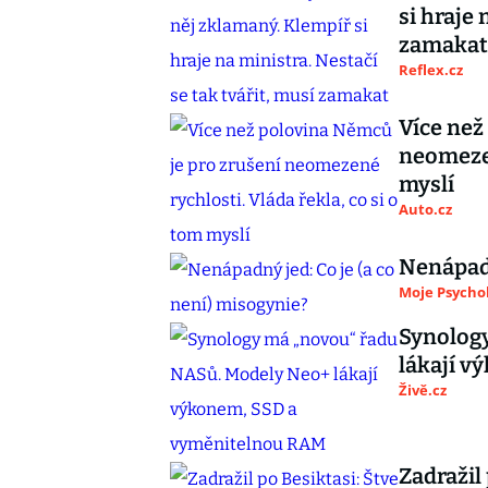
si hraje 
zamakat
Reflex.cz
Více než
neomezen
myslí
Auto.cz
Nenápadn
Moje Psycho
Synolog
lákají 
Živě.cz
Zadražil