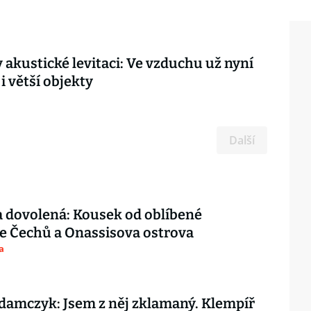
 akustické levitaci: Ve vzduchu už nyní
i větší objekty
Další
 dovolená: Kousek od oblíbené
e Čechů a Onassisova ostrova
a
amczyk: Jsem z něj zklamaný. Klempíř