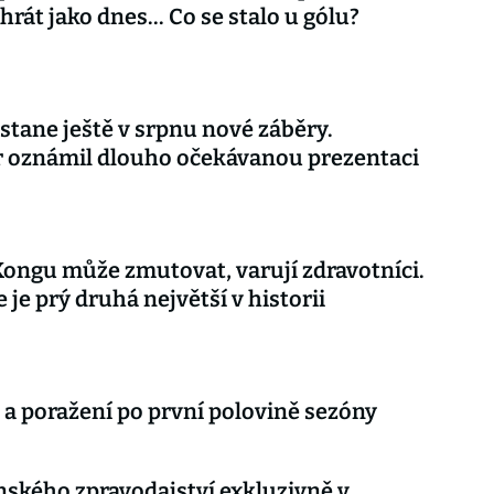
rát jako dnes... Co se stalo u gólu?
stane ještě v srpnu nové záběry.
r oznámil dlouho očekávanou prezentaci
Kongu může zmutovat, varují zdravotníci.
 je prý druhá největší v historii
 a poražení po první polovině sezóny
nského zpravodajství exkluzivně v