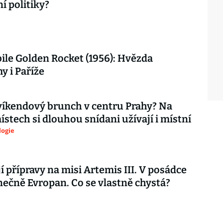
í politiky?
le Golden Rocket (1956): Hvězda
 i Paříže
íkendový brunch v centru Prahy? Na
ístech si dlouhou snídani užívají i místní
logie
í přípravy na misi Artemis III. V posádce
ečně Evropan. Co se vlastně chystá?