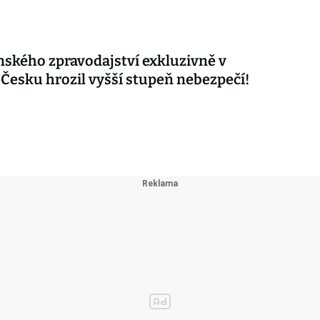
nského zpravodajství exkluzivně v
 Česku hrozil vyšší stupeň nebezpečí!