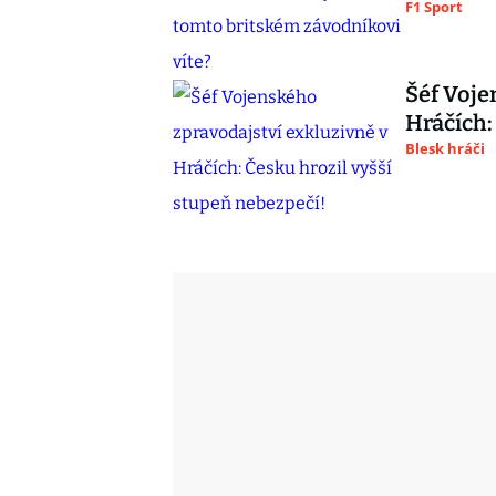
F1 Sport
Šéf Voje
Hráčích:
Blesk hráči