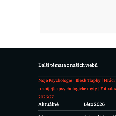
Další témata z našich webů
Moje Psychologie
Blesk Tlapky
Hráči
rozbíjející psychologické mýty
Fotbalo
2026/27
Aktuálně
Léto 2026