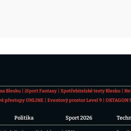
 na Blesku
iSport Fantasy
Spotřebitelské testy Blesku
Ne
vé přestupy ONLINE
Eventový prostor Level 9
OKTAGON 92
Politika
Sport 2026
Techn