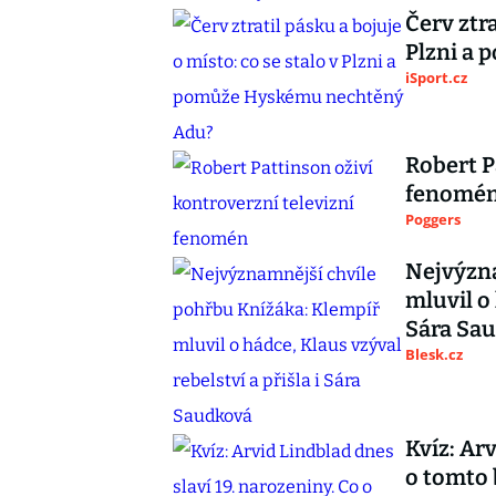
Červ ztra
Plzni a
iSport.cz
Robert P
fenomé
Poggers
Nejvýzna
mluvil o 
Sára Sa
Blesk.cz
Kvíz: Ar
o tomto 