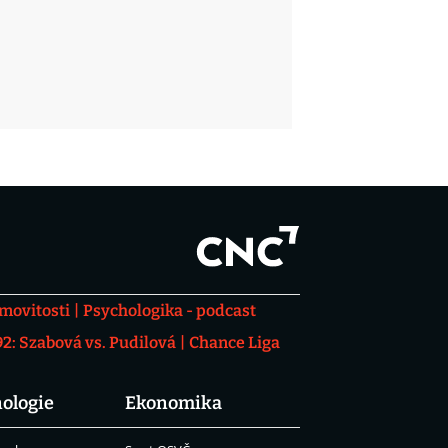
movitosti
Psychologika - podcast
: Szabová vs. Pudilová
Chance Liga
ologie
Ekonomika