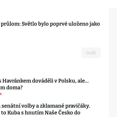
průlom: Světlo bylo poprvé uloženo jako
Další
s Havránkem dováděli v Polsku, ale…
tom doma?
a
 senátní volby a zklamané pravičáky.
 to Kuba s hnutím Naše Česko do