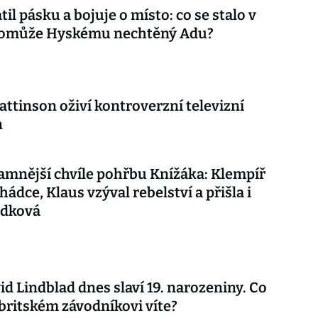
til pásku a bojuje o místo: co se stalo v
 pomůže Hyskému nechtěný Adu?
attinson oživí kontroverzní televizní
n
mnější chvíle pohřbu Knížáka: Klempíř
hádce, Klaus vzýval rebelství a přišla i
udková
vid Lindblad dnes slaví 19. narozeniny. Co
britském závodníkovi víte?