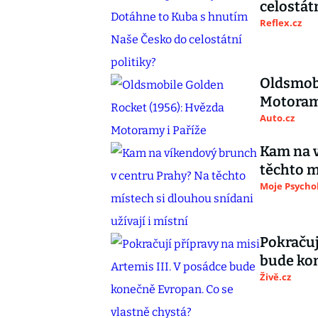
celostátn
Reflex.cz
Oldsmobi
Motoramy
Auto.cz
Kam na v
těchto m
Moje Psycho
Pokračuj
bude kon
Živě.cz