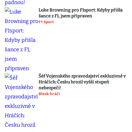
Luke Browning pro F1sport: Kdyby přišla
šance z F1, jsem připraven
F1 Sport
Šéf Vojenského zpravodajství exkluzivně v
Hráčích: Česku hrozil vyšší stupeň
nebezpečí!
Blesk hráči