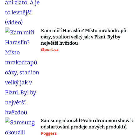
Kam míří Haraslín? Místo mrakodrapů
oázy, stadion velký jak v Plzni. Byl by
největší hvězdou
iSport.cz
Samsung okouzlil Prahu dronovou show k
odstartování prodeje nových produktů
Poggers