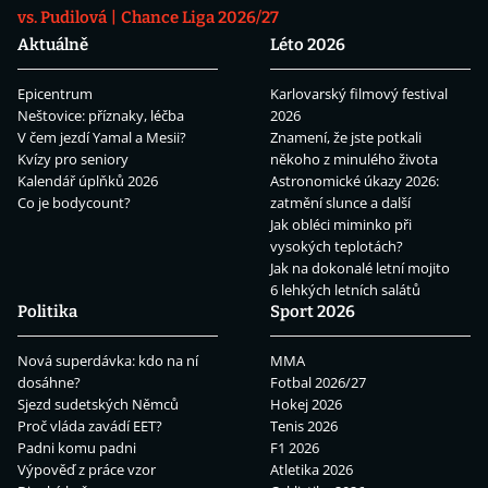
vs. Pudilová
Chance Liga 2026/27
Aktuálně
Léto 2026
Epicentrum
Karlovarský filmový festival
Neštovice: příznaky, léčba
2026
V čem jezdí Yamal a Mesii?
Znamení, že jste potkali
Kvízy pro seniory
někoho z minulého života
Kalendář úplňků 2026
Astronomické úkazy 2026:
Co je bodycount?
zatmění slunce a další
Jak obléci miminko při
vysokých teplotách?
Jak na dokonalé letní mojito
6 lehkých letních salátů
Politika
Sport 2026
Nová superdávka: kdo na ní
MMA
dosáhne?
Fotbal 2026/27
Sjezd sudetských Němců
Hokej 2026
Proč vláda zavádí EET?
Tenis 2026
Padni komu padni
F1 2026
Výpověď z práce vzor
Atletika 2026