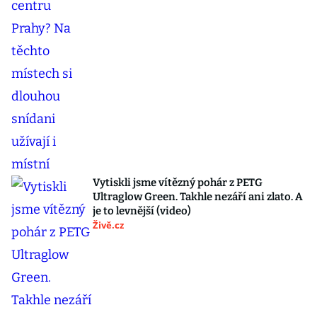
Vytiskli jsme vítězný pohár z PETG
Ultraglow Green. Takhle nezáří ani zlato. A
je to levnější (video)
Živě.cz