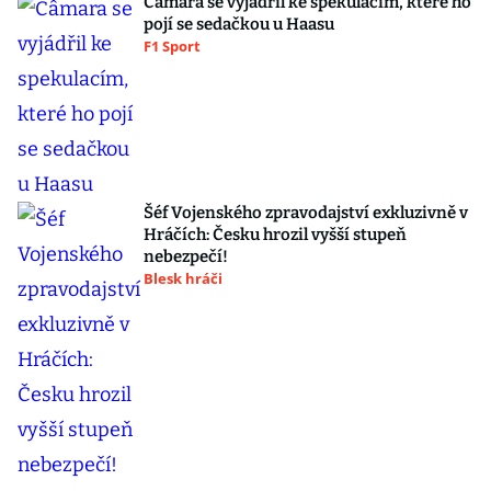
Câmara se vyjádřil ke spekulacím, které ho
pojí se sedačkou u Haasu
F1 Sport
Šéf Vojenského zpravodajství exkluzivně v
Hráčích: Česku hrozil vyšší stupeň
nebezpečí!
Blesk hráči