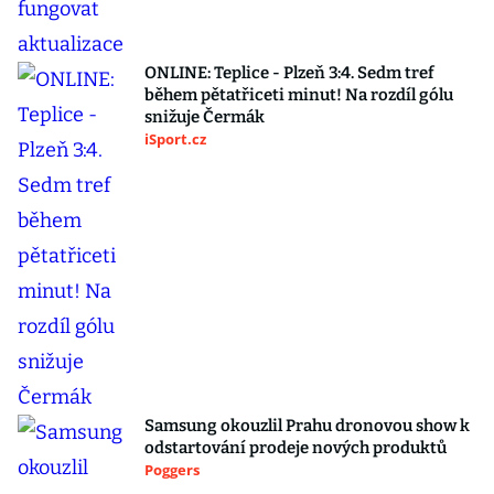
ONLINE: Teplice - Plzeň 3:4. Sedm tref
během pětatřiceti minut! Na rozdíl gólu
snižuje Čermák
iSport.cz
Samsung okouzlil Prahu dronovou show k
odstartování prodeje nových produktů
Poggers