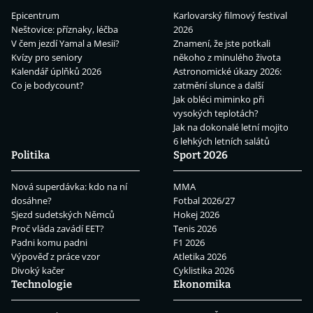
Epicentrum
Karlovarský filmový festival
Neštovice: příznaky, léčba
2026
V čem jezdí Yamal a Mesii?
Znamení, že jste potkali
Kvízy pro seniory
někoho z minulého života
Kalendář úplňků 2026
Astronomické úkazy 2026:
Co je bodycount?
zatmění slunce a další
Jak obléci miminko při
vysokých teplotách?
Jak na dokonalé letní mojito
6 lehkých letních salátů
Politika
Sport 2026
Nová superdávka: kdo na ní
MMA
dosáhne?
Fotbal 2026/27
Sjezd sudetských Němců
Hokej 2026
Proč vláda zavádí EET?
Tenis 2026
Padni komu padni
F1 2026
Výpověď z práce vzor
Atletika 2026
Divoký kačer
Cyklistika 2026
Technologie
Ekonomika