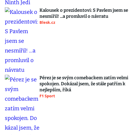
Kalousek o prezidentovi: S Pavlem jsem se
nesmířil! ...a promluvil o návratu
Blesk.cz
Pérez je se svým comebackem zatím velmi
spokojen. Dokázal jsem, že stále patřím k
nejlepším, říká
F1 Sport