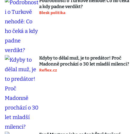
Podrobnosti o Turkově nehodě: Co ho čeká
a kdy padne verdikt?
Blesk politika
Kdyby to dělal muž, je to predátor! Proč
Madonně prochází o 30 let mladší milenci?
Reflex.cz