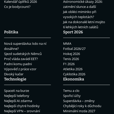
Kalendář úplňků 2026
Astronomické úkazy 2026:
Co je bodycount?
zatmění slunce a další
Jak obléci miminko při
vysokých teplotách?
Jak na dokonalé letní mojito
6 lehkých letních salátů
Politika
Sport 2026
Nová superdávka: kdo na ní
MMA
dosáhne?
Fotbal 2026/27
Sjezd sudetských Němců
Hokej 2026
Proč vláda zavádí EET?
Tenis 2026
Padni komu padni
F1 2026
Výpověď z práce vzor
Atletika 2026
Divoký kačer
Cyklistika 2026
Technologie
Ekonomika
SpaceX na burze
Temu a clo
Nejlepší telefony
Spořicí účty
Nejlepší AI zdarma
Superdávka – změny
Nejlepší chytré hodinky
Chybějící roky k důchodu
Nejlepší VPN – srovnání
Minimální mzda 2027