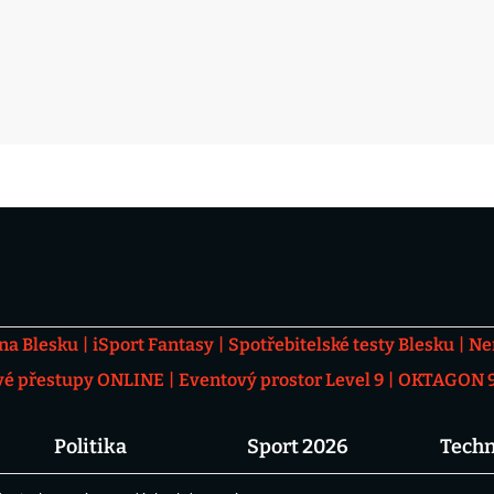
 na Blesku
iSport Fantasy
Spotřebitelské testy Blesku
Ne
vé přestupy ONLINE
Eventový prostor Level 9
OKTAGON 92
Politika
Sport 2026
Techn