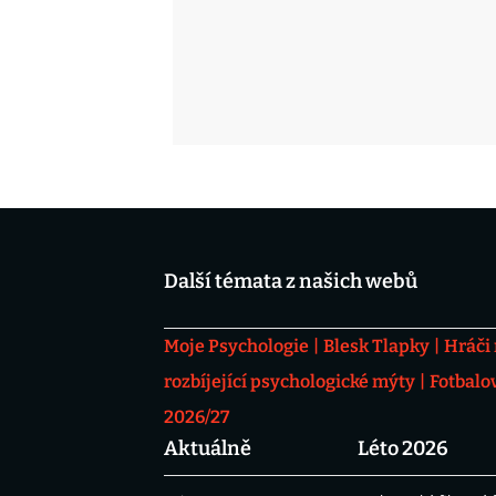
Další témata z našich webů
Moje Psychologie
Blesk Tlapky
Hráči
rozbíjející psychologické mýty
Fotbalo
2026/27
Aktuálně
Léto 2026