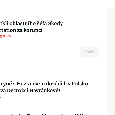
atkli oblastního šéfa Škody
tation za korupci
gistika
Další
ryně s Havránkem dováděli v Polsku:
ova Decroix i Havránkové!
a