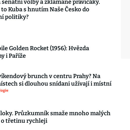
 senátní volby a zklamané pravičáky.
 to Kuba s hnutím Naše Česko do
í politiky?
le Golden Rocket (1956): Hvězda
 i Paříže
íkendový brunch v centru Prahy? Na
ístech si dlouhou snídani užívají i místní
logie
 bloky. Průzkumník smaže mnoho malých
o třetinu rychleji