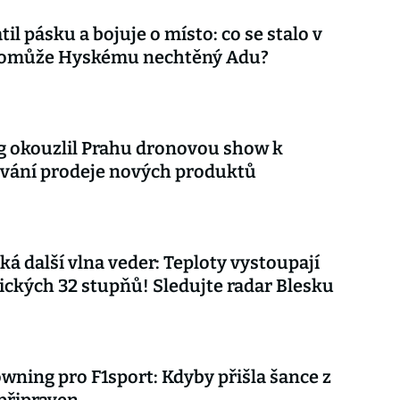
til pásku a bojuje o místo: co se stalo v
 pomůže Hyskému nechtěný Adu?
 okouzlil Prahu dronovou show k
vání prodeje nových produktů
ká další vlna veder: Teploty vystoupají
ických 32 stupňů! Sledujte radar Blesku
wning pro F1sport: Kdyby přišla šance z