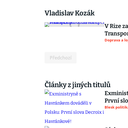
Vladislav Kozák
V Rize z
Transpor
Doprava a lo
Předchozí
Články z jiných titulů
Exminist
První sl
Blesk politik