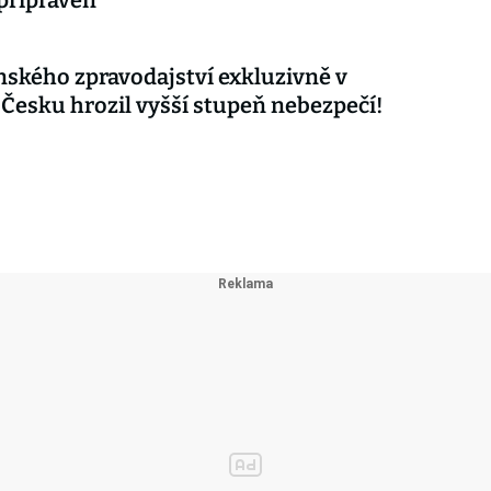
 připraven
nského zpravodajství exkluzivně v
 Česku hrozil vyšší stupeň nebezpečí!