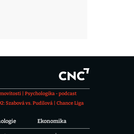
movitosti
Psychologika - podcast
: Szabová vs. Pudilová
Chance Liga
ologie
Ekonomika