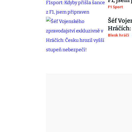
F1, jsem
F1 Sport
Šéf Voje
Hráčích:
Blesk hráči