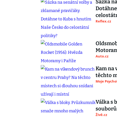
Sázka na
Dotáhne
celostátn
Reflex.cz
Oldsmobi
Motoramy
Auto.cz
Kam na v
těchto m
Moje Psycho
Válka s
souborů 
Živě.cz