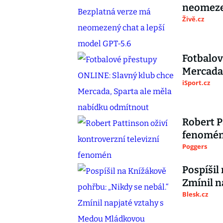
neomezen
Živě.cz
Fotbalov
Mercada,
iSport.cz
Robert P
fenomé
Poggers
Pospíšil
Zmínil n
Blesk.cz