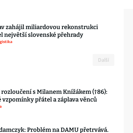
v zahájil miliardovou rekonstrukci
 největší slovenské přehrady
gistika
Další
 rozloučení s Milanem Knížákem (†86):
vzpomínky přátel a záplava věnců
a
damczyk: Problém na DAMU přetrvává.