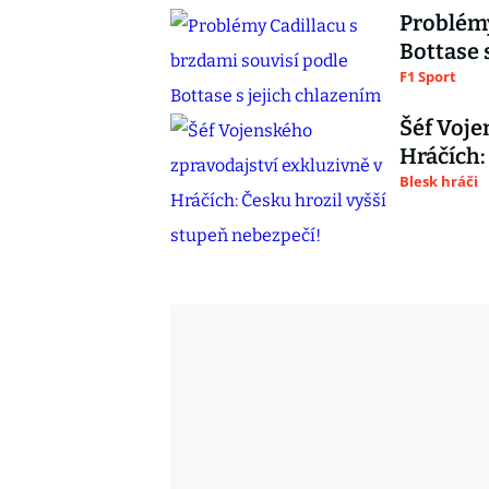
Problémy
Bottase 
F1 Sport
Šéf Voje
Hráčích:
Blesk hráči