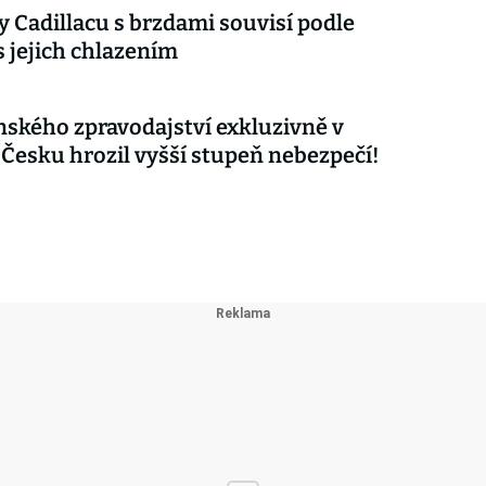
 Cadillacu s brzdami souvisí podle
s jejich chlazením
nského zpravodajství exkluzivně v
 Česku hrozil vyšší stupeň nebezpečí!