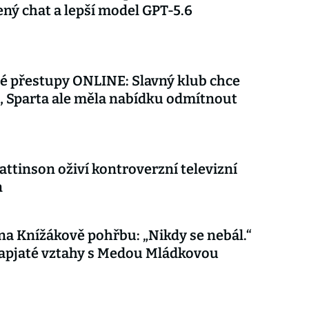
ý chat a lepší model GPT-5.6
é přestupy ONLINE: Slavný klub chce
 Sparta ale měla nabídku odmítnout
attinson oživí kontroverzní televizní
n
 na Knížákově pohřbu: „Nikdy se nebál.“
apjaté vztahy s Medou Mládkovou