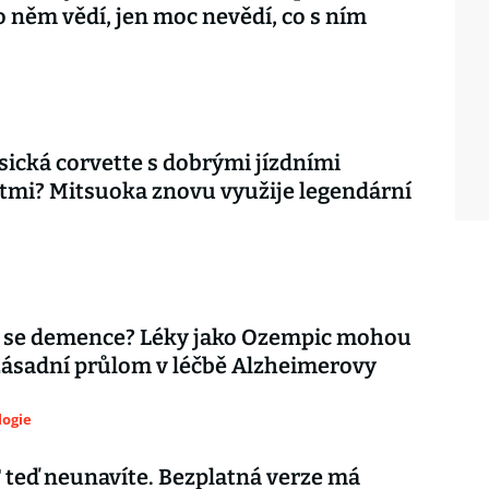
o něm vědí, jen moc nevědí, co s ním
asická corvette s dobrými jízdními
tmi? Mitsuoka znovu využije legendární
 se demence? Léky jako Ozempic mohou
zásadní průlom v léčbě Alzheimerovy
logie
teď neunavíte. Bezplatná verze má