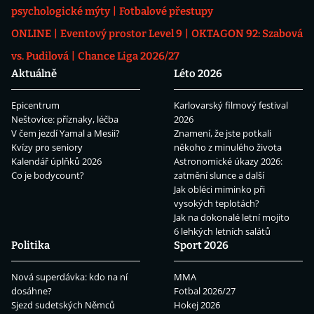
psychologické mýty
Fotbalové přestupy
ONLINE
Eventový prostor Level 9
OKTAGON 92: Szabová
vs. Pudilová
Chance Liga 2026/27
Aktuálně
Léto 2026
Epicentrum
Karlovarský filmový festival
Neštovice: příznaky, léčba
2026
V čem jezdí Yamal a Mesii?
Znamení, že jste potkali
Kvízy pro seniory
někoho z minulého života
Kalendář úplňků 2026
Astronomické úkazy 2026:
Co je bodycount?
zatmění slunce a další
Jak obléci miminko při
vysokých teplotách?
Jak na dokonalé letní mojito
6 lehkých letních salátů
Politika
Sport 2026
Nová superdávka: kdo na ní
MMA
dosáhne?
Fotbal 2026/27
Sjezd sudetských Němců
Hokej 2026