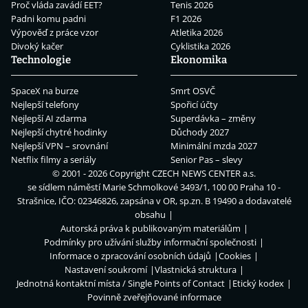
Proč vláda zavádí EET?
Tenis 2026
Padni komu padni
F1 2026
Výpověď z práce vzor
Atletika 2026
Divoký kačer
Cyklistika 2026
Technologie
Ekonomika
SpaceX na burze
Smrt OSVČ
Nejlepší telefony
Spořicí účty
Nejlepší AI zdarma
Superdávka – změny
Nejlepší chytré hodinky
Důchody 2027
Nejlepší VPN – srovnání
Minimální mzda 2027
Netflix filmy a seriály
Senior Pas – slevy
© 2001 - 2026 Copyright
CZECH NEWS CENTER a.s.
se sídlem náměstí Marie Schmolkové 3493/1, 100 00 Praha 10 -
Strašnice, IČO: 02346826, zapsána v OR, sp.zn. B 19490 a dodavatelé
obsahu
Autorská práva k publikovaným materiálům
Podmínky pro užívání služby informační společnosti
Informace o zpracování osobních údajů
Cookies
Nastavení soukromí
Vlastnická struktura
Jednotná kontaktní místa / Single Points of Contact
Etický kodex
Povinně zveřejňované informace