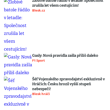
Zlobivé batole řádilo v letadle: Společnost
zrušila let všem cestujícím!
Blesk.cz
Gasly: Nová pravidla zašla příliš daleko
F1 Sport
Šéf Vojenského zpravodajství exkluzivně v
Hráčích: Česku hrozil vyšší stupeň
nebezpečí!
Blesk hráči