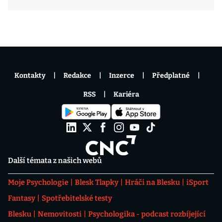
Kontakty
Redakce
Inzerce
Předplatné
RSS
Kariéra
Další témata z našich webů
Moje Psychologie
Blesk Tlapky
Hráči na Blesku
iSport
Fantasy
Spotřebitelské testy
Blesku
Nemovitosti
Psychologika - podcast rozbíjející