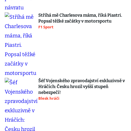
Stříhá mě Charlesova máma, říká Piastri.
Popsal těžké začátky v motorsportu
F1 Sport
Šéf Vojenského zpravodajství exkluzivně v
Hráčích: Česku hrozil vyšší stupeň
nebezpečí!
Blesk hráči