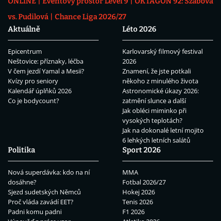
ONLINE
Eventový prostor Level 9
OKTAGON 92: Szabová
vs. Pudilová
Chance Liga 2026/27
Aktuálně
Léto 2026
Epicentrum
Karlovarský filmový festival
Neštovice: příznaky, léčba
2026
V čem jezdí Yamal a Mesii?
Znamení, že jste potkali
Kvízy pro seniory
někoho z minulého života
Kalendář úplňků 2026
Astronomické úkazy 2026:
Co je bodycount?
zatmění slunce a další
Jak obléci miminko při
vysokých teplotách?
Jak na dokonalé letní mojito
6 lehkých letních salátů
Politika
Sport 2026
Nová superdávka: kdo na ní
MMA
dosáhne?
Fotbal 2026/27
Sjezd sudetských Němců
Hokej 2026
Proč vláda zavádí EET?
Tenis 2026
Padni komu padni
F1 2026