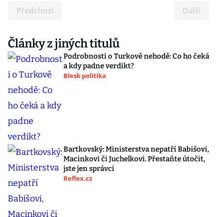
Předchozí
Další
Články z jiných titulů
Podrobnosti o Turkově nehodě: Co ho čeká
a kdy padne verdikt?
Blesk politika
Bartkovský: Ministerstva nepatří Babišovi,
Macinkovi či Juchelkovi. Přestaňte útočit,
jste jen správci
Reflex.cz