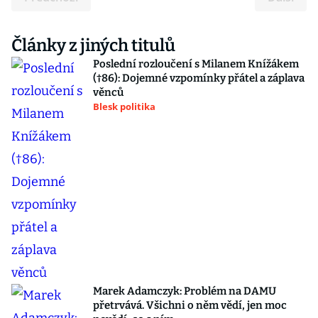
Články z jiných titulů
Poslední rozloučení s Milanem Knížákem
(†86): Dojemné vzpomínky přátel a záplava
věnců
Blesk politika
Marek Adamczyk: Problém na DAMU
přetrvává. Všichni o něm vědí, jen moc