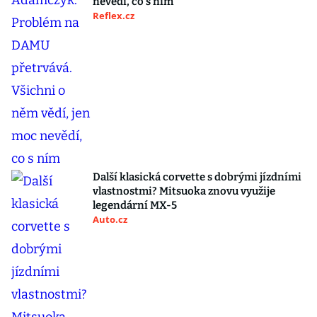
nevědí, co s ním
Reflex.cz
Další klasická corvette s dobrými jízdními
vlastnostmi? Mitsuoka znovu využije
legendární MX-5
Auto.cz