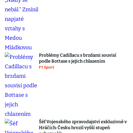
Problémy Cadillacu s brzdami souvisí
podle Bottase s jejich chlazením
F1 Sport
Šéf Vojenského zpravodajství exkluzivně v
Hráčích: Česku hrozil vyšší stupeň