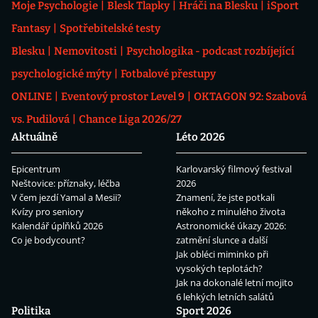
Moje Psychologie
Blesk Tlapky
Hráči na Blesku
iSport
Fantasy
Spotřebitelské testy
Blesku
Nemovitosti
Psychologika - podcast rozbíjející
psychologické mýty
Fotbalové přestupy
ONLINE
Eventový prostor Level 9
OKTAGON 92: Szabová
vs. Pudilová
Chance Liga 2026/27
Aktuálně
Léto 2026
Epicentrum
Karlovarský filmový festival
Neštovice: příznaky, léčba
2026
V čem jezdí Yamal a Mesii?
Znamení, že jste potkali
Kvízy pro seniory
někoho z minulého života
Kalendář úplňků 2026
Astronomické úkazy 2026:
Co je bodycount?
zatmění slunce a další
Jak obléci miminko při
vysokých teplotách?
Jak na dokonalé letní mojito
6 lehkých letních salátů
Politika
Sport 2026