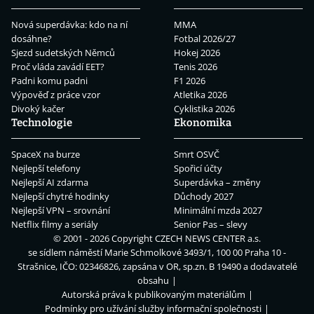
Nová superdávka: kdo na ní
MMA
dosáhne?
Fotbal 2026/27
Sjezd sudetských Němců
Hokej 2026
Proč vláda zavádí EET?
Tenis 2026
Padni komu padni
F1 2026
Výpověď z práce vzor
Atletika 2026
Divoký kačer
Cyklistika 2026
Technologie
Ekonomika
SpaceX na burze
Smrt OSVČ
Nejlepší telefony
Spořicí účty
Nejlepší AI zdarma
Superdávka – změny
Nejlepší chytré hodinky
Důchody 2027
Nejlepší VPN – srovnání
Minimální mzda 2027
Netflix filmy a seriály
Senior Pas – slevy
© 2001 - 2026 Copyright
CZECH NEWS CENTER a.s.
se sídlem náměstí Marie Schmolkové 3493/1, 100 00 Praha 10 -
Strašnice, IČO: 02346826, zapsána v OR, sp.zn. B 19490 a dodavatelé
obsahu
Autorská práva k publikovaným materiálům
Podmínky pro užívání služby informační společnosti