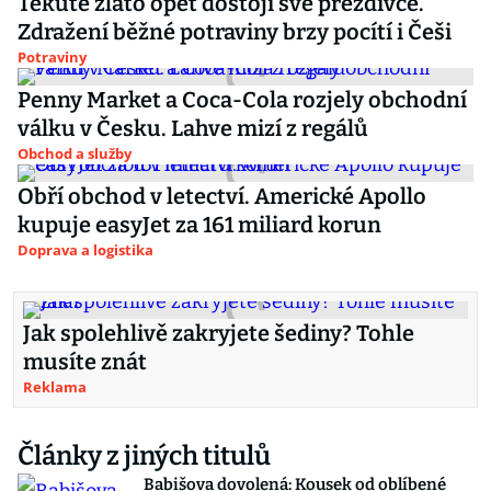
Tekuté zlato opět dostojí své přezdívce.
Zdražení běžné potraviny brzy pocítí i Češi
Potraviny
Penny Market a Coca-Cola rozjely obchodní
válku v Česku. Lahve mizí z regálů
Obchod a služby
Obří obchod v letectví. Americké Apollo
kupuje easyJet za 161 miliard korun
Doprava a logistika
Jak spolehlivě zakryjete šediny? Tohle
musíte znát
Reklama
Články z jiných titulů
Babišova dovolená: Kousek od oblíbené