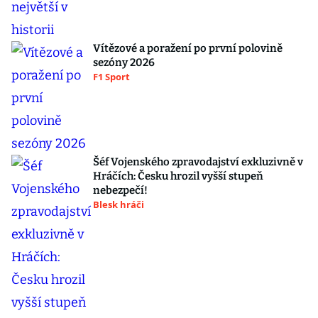
Vítězové a poražení po první polovině
sezóny 2026
F1 Sport
Šéf Vojenského zpravodajství exkluzivně v
Hráčích: Česku hrozil vyšší stupeň
nebezpečí!
Blesk hráči