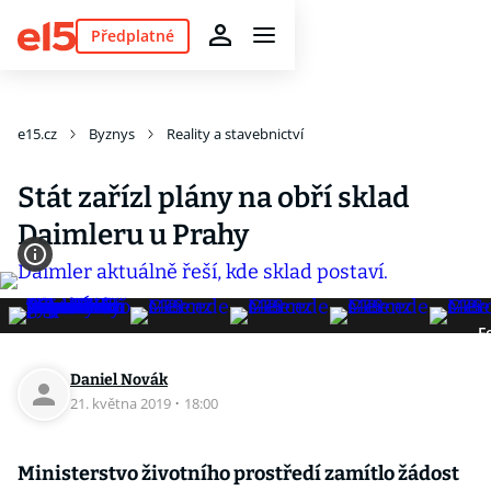
Předplatné
e15.cz
Byznys
Reality a stavebnictví
Stát zařízl plány na obří sklad
Daimleru u Prahy
F
Daniel Novák
21. května 2019
·
18:00
Ministerstvo životního prostředí zamítlo žádost