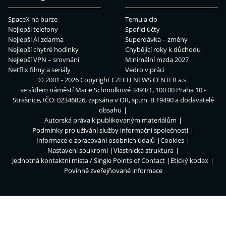
SpaceX na burze
Temu a clo
Nejlepší telefony
Spořicí účty
Nejlepší AI zdarma
Superdávka – změny
Nejlepší chytré hodinky
Chybějící roky k důchodu
Nejlepší VPN – srovnání
Minimální mzda 2027
Netflix filmy a seriály
Vedro v práci
© 2001 - 2026 Copyright
CZECH NEWS CENTER a.s.
se sídlem náměstí Marie Schmolkové 3493/1, 100 00 Praha 10 -
Strašnice, IČO: 02346826, zapsána v OR, sp.zn. B 19490 a dodavatelé
obsahu
Autorská práva k publikovaným materiálům
Podmínky pro užívání služby informační společnosti
Informace o zpracování osobních údajů
Cookies
Nastavení soukromí
Vlastnická struktura
Jednotná kontaktní místa / Single Points of Contact
Etický kodex
Povinně zveřejňované informace