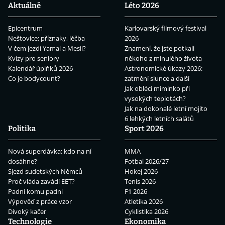
Aktuálně
Léto 2026
Epicentrum
Karlovarský filmový festival
Neštovice: příznaky, léčba
2026
V čem jezdí Yamal a Mesii?
Znamení, že jste potkali
Kvízy pro seniory
někoho z minulého života
Kalendář úplňků 2026
Astronomické úkazy 2026:
Co je bodycount?
zatmění slunce a další
Jak obléci miminko při
vysokých teplotách?
Jak na dokonalé letní mojito
6 lehkých letních salátů
Politika
Sport 2026
Nová superdávka: kdo na ní
MMA
dosáhne?
Fotbal 2026/27
Sjezd sudetských Němců
Hokej 2026
Proč vláda zavádí EET?
Tenis 2026
Padni komu padni
F1 2026
Výpověď z práce vzor
Atletika 2026
Divoký kačer
Cyklistika 2026
Technologie
Ekonomika