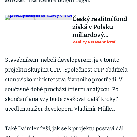
advokátní kanceláře Bugan Legal.
Český realitní fond
získá v Polsku
miliardový
přírůstek
Reality a stavebnictví
Stavebníkem, neboli developerem, je v tomto
projektu skupina CTP. „Společnost CTP obdržela
stanovisko ministerstva životního prostředí. V
současné době prochází interní analýzou. Po
skončení analýzy bude zvažovat další kroky,“
uvedl manažer developera Vladimír Müller.
Také Daimler řeší, jak se k projektu postaví dál.