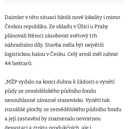
Daimler v této situaci hledá nové lokality i mimo
Českou republiku. Ze skladu v Úžici u Prahy
plánovali Němci zásobovat světový trh
náhradními díly. Stavba měla být největší
logistickou halou v Česku. Celý areál měl zabrat
44 hektarů.
„MŽP vydalo na konci dubna k žádosti o vynětí
půdy ze zemědělského půdního fondu
nesouhlasné závazné stanovisko. Vynětí tak
rozsáhlé plochy ze zemědělského půdního fondu
a její zastavění by znamenalo nevratnou
devastaci a ztrátu produkčních, ale i