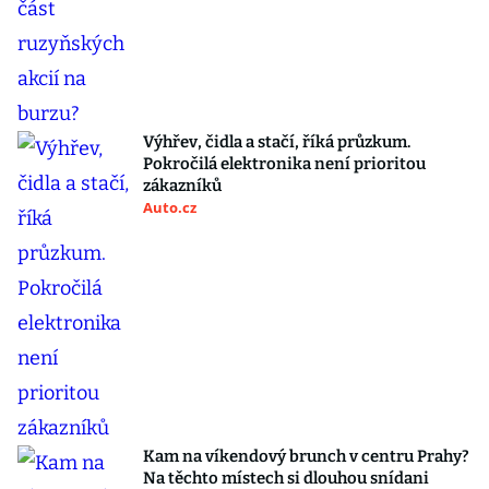
Výhřev, čidla a stačí, říká průzkum.
Pokročilá elektronika není prioritou
zákazníků
Auto.cz
Kam na víkendový brunch v centru Prahy?
Na těchto místech si dlouhou snídani