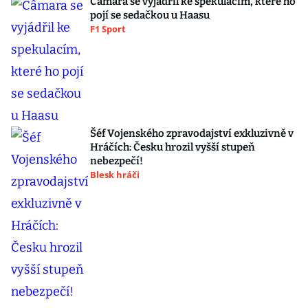
Câmara se vyjádřil ke spekulacím, které ho
pojí se sedačkou u Haasu
F1 Sport
Šéf Vojenského zpravodajství exkluzivně v
Hráčích: Česku hrozil vyšší stupeň
nebezpečí!
Blesk hráči