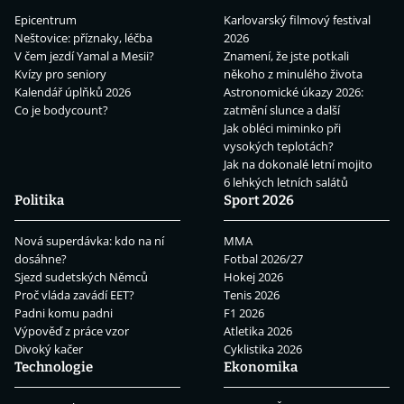
Epicentrum
Karlovarský filmový festival
Neštovice: příznaky, léčba
2026
V čem jezdí Yamal a Mesii?
Znamení, že jste potkali
Kvízy pro seniory
někoho z minulého života
Kalendář úplňků 2026
Astronomické úkazy 2026:
Co je bodycount?
zatmění slunce a další
Jak obléci miminko při
vysokých teplotách?
Jak na dokonalé letní mojito
6 lehkých letních salátů
Politika
Sport 2026
Nová superdávka: kdo na ní
MMA
dosáhne?
Fotbal 2026/27
Sjezd sudetských Němců
Hokej 2026
Proč vláda zavádí EET?
Tenis 2026
Padni komu padni
F1 2026
Výpověď z práce vzor
Atletika 2026
Divoký kačer
Cyklistika 2026
Technologie
Ekonomika