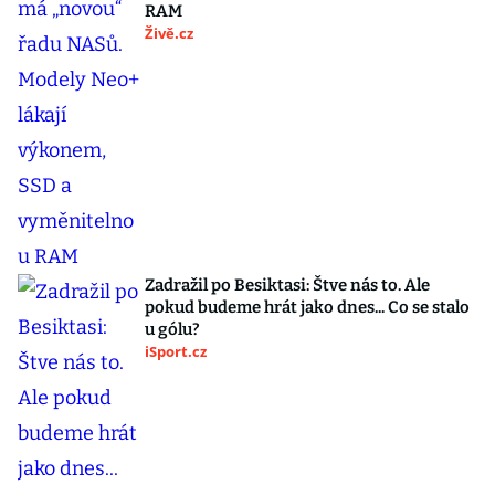
RAM
Živě.cz
Zadražil po Besiktasi: Štve nás to. Ale
pokud budeme hrát jako dnes... Co se stalo
u gólu?
iSport.cz