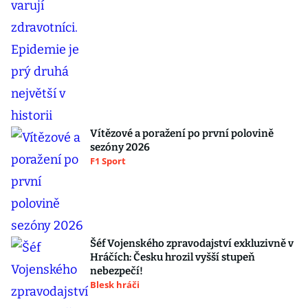
Vítězové a poražení po první polovině
sezóny 2026
F1 Sport
Šéf Vojenského zpravodajství exkluzivně v
Hráčích: Česku hrozil vyšší stupeň
nebezpečí!
Blesk hráči