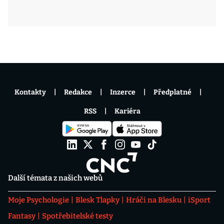
Kontakty
Redakce
Inzerce
Předplatné
RSS
Kariéra
Další témata z našich webů
Moje Psychologie
Blesk Tlapky
Hráči na Blesku
iSport
Fantasy
Spotřebitelské testy