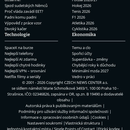
Sjezd sudetských Němců
Hokej 2026
Proč vláda zavádí EET?
Tenis 2026
Padni komu padni
F1 2026
Výpověď z práce vzor
Atletika 2026
Divoký kačer
Cyklistika 2026
Technologie
Ekonomika
SpaceX na burze
Temu a clo
Nejlepší telefony
Spořicí účty
Nejlepší AI zdarma
Superdávka – změny
Nejlepší chytré hodinky
Chybějící roky k důchodu
Nejlepší VPN – srovnání
Minimální mzda 2027
Netflix filmy a seriály
Vedro v práci
© 2001 - 2026 Copyright
CZECH NEWS CENTER a.s.
se sídlem náměstí Marie Schmolkové 3493/1, 100 00 Praha 10 -
Strašnice, IČO: 02346826, zapsána v OR, sp.zn. B 19490 a dodavatelé
obsahu
Autorská práva k publikovaným materiálům
Podmínky pro užívání služby informační společnosti
Informace o zpracování osobních údajů
Cookies
Nastavení soukromí
Vlastnická struktura
Jednotná kontaktní místa / Single Points of Contact
Etický kodex