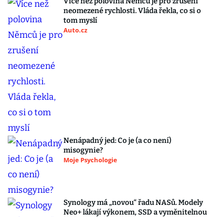
Více než polovina Němců je pro zrušení
neomezené rychlosti. Vláda řekla, co si o
tom myslí
Auto.cz
Nenápadný jed: Co je (a co není)
misogynie?
Moje Psychologie
Synology má „novou“ řadu NASů. Modely
Neo+ lákají výkonem, SSD a vyměnitelnou