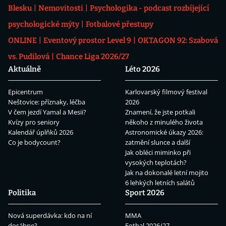
Blesku
Nemovitosti
Psychologika - podcast rozbíjející
psychologické mýty
Fotbalové přestupy
ONLINE
Eventový prostor Level 9
OKTAGON 92: Szabová
vs. Pudilová
Chance Liga 2026/27
Aktuálně
Léto 2026
Epicentrum
Karlovarský filmový festival
Neštovice: příznaky, léčba
2026
V čem jezdí Yamal a Mesii?
Znamení, že jste potkali
Kvízy pro seniory
někoho z minulého života
Kalendář úplňků 2026
Astronomické úkazy 2026:
Co je bodycount?
zatmění slunce a další
Jak obléci miminko při
vysokých teplotách?
Jak na dokonalé letní mojito
6 lehkých letních salátů
Politika
Sport 2026
Nová superdávka: kdo na ní
MMA
dosáhne?
Fotbal 2026/27