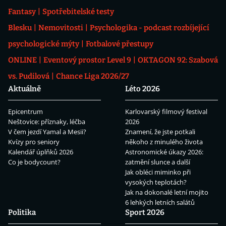
Fantasy
Spotřebitelské testy
Blesku
Nemovitosti
Psychologika - podcast rozbíjející
psychologické mýty
Fotbalové přestupy
ONLINE
Eventový prostor Level 9
OKTAGON 92: Szabová
vs. Pudilová
Chance Liga 2026/27
Aktuálně
Léto 2026
Epicentrum
Karlovarský filmový festival
Neštovice: příznaky, léčba
2026
V čem jezdí Yamal a Mesii?
Znamení, že jste potkali
Kvízy pro seniory
někoho z minulého života
Kalendář úplňků 2026
Astronomické úkazy 2026:
Co je bodycount?
zatmění slunce a další
Jak obléci miminko při
vysokých teplotách?
Jak na dokonalé letní mojito
6 lehkých letních salátů
Politika
Sport 2026