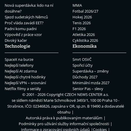
Nová superdávka: kdo na ní
MMA
dosáhne?
Fotbal 2026/27
Sjezd sudetských Němců
Hokej 2026
Proč vláda zavádí EET?
Tenis 2026
Padni komu padni
F1 2026
Výpověď z práce vzor
Atletika 2026
Divoký kačer
Cyklistika 2026
Technologie
Ekonomika
SpaceX na burze
Smrt OSVČ
Nejlepší telefony
Spořicí účty
Nejlepší AI zdarma
Superdávka – změny
Nejlepší chytré hodinky
Důchody 2027
Nejlepší VPN – srovnání
Minimální mzda 2027
Netflix filmy a seriály
Senior Pas – slevy
© 2001 - 2026 Copyright
CZECH NEWS CENTER a.s.
se sídlem náměstí Marie Schmolkové 3493/1, 100 00 Praha 10 -
Strašnice, IČO: 02346826, zapsána v OR, sp.zn. B 19490 a dodavatelé
obsahu
Autorská práva k publikovaným materiálům
Podmínky pro užívání služby informační společnosti
Informace o zpracování osobních údajů
Cookies