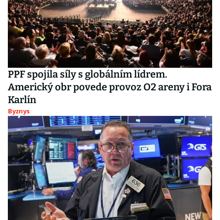
PPF spojila síly s globálním lídrem.
Americký obr povede provoz O2 areny i Fora
Karlín
Byznys