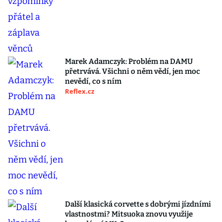
Marek Adamczyk: Problém na DAMU
přetrvává. Všichni o něm vědí, jen moc
nevědí, co s ním
Reflex.cz
Další klasická corvette s dobrými jízdními
vlastnostmi? Mitsuoka znovu využije