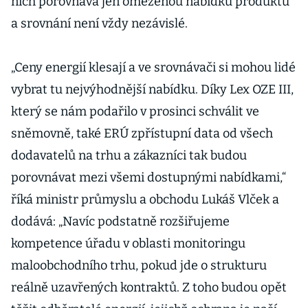
nich porovnává jen omezenou nabídku produktů
a srovnání není vždy nezávislé.
„Ceny energií klesají a ve srovnávači si mohou lidé
vybrat tu nejvýhodnější nabídku. Díky Lex OZE III,
který se nám podařilo v prosinci schválit ve
sněmovně, také ERÚ zpřístupní data od všech
dodavatelů na trhu a zákazníci tak budou
porovnávat mezi všemi dostupnými nabídkami,“
říká ministr průmyslu a obchodu Lukáš Vlček a
dodává: „Navíc podstatně rozšiřujeme
kompetence úřadu v oblasti monitoringu
maloobchodního trhu, pokud jde o strukturu
reálně uzavřených kontraktů. Z toho budou opět