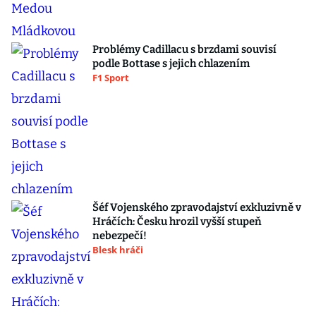
Problémy Cadillacu s brzdami souvisí
podle Bottase s jejich chlazením
F1 Sport
Šéf Vojenského zpravodajství exkluzivně v
Hráčích: Česku hrozil vyšší stupeň
nebezpečí!
Blesk hráči