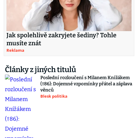
Jak spolehlivě zakryjete šediny? Tohle
musíte znát
Reklama
Články z jiných titulů
Poslední rozloučení s Milanem Knížákem
(†86): Dojemné vzpomínky přátel a záplava
věnců
Blesk politika