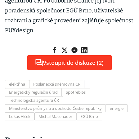
agenturou ČR. Po odborné stránce jej tvoří
poradenská společnost EGÚ Brno, uživatelské
rozhraní a grafické provedení zajišťuje společnost
PUXdesign.
Vstoupit do diskuze (2)
elektřina
Poslanecká sněmovna ČR
Energetický regulační úřad
Spotřebitel
Technologická agentura ČR
Ministerstvo průmyslu a obchodu České republiky
energie
Lukáš Vlček
Michal Macenauer
EGÚ Brno