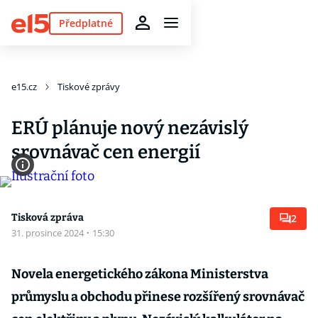
Předplatné
e15.cz
Tiskové zprávy
ERÚ plánuje nový nezávislý
srovnávač cen energií
Tisková zpráva
2
31. prosince 2024
·
15:30
Novela energetického zákona Ministerstva
průmyslu a obchodu přinese rozšířený srovnávač