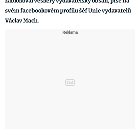
zablokoval veškerý vydavatelský obsah, píše na
svém facebookovém profilu šéf Unie vydavatelů
Václav Mach.