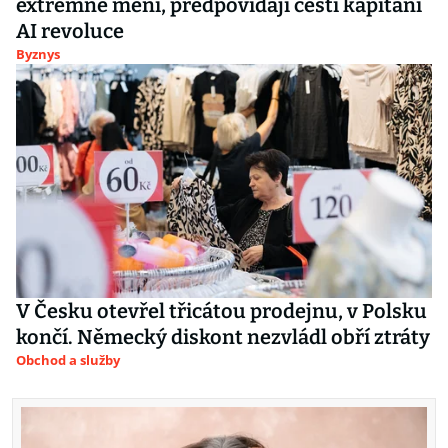
extrémně mění, předpovídají čeští kapitáni
AI revoluce
Byznys
V Česku otevřel třicátou prodejnu, v Polsku
končí. Německý diskont nezvládl obří ztráty
Obchod a služby