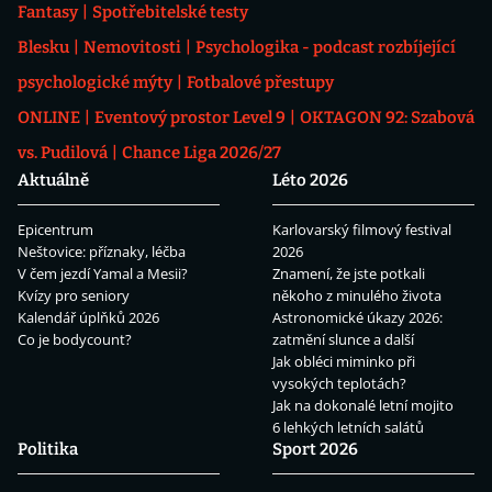
Fantasy
Spotřebitelské testy
Blesku
Nemovitosti
Psychologika - podcast rozbíjející
psychologické mýty
Fotbalové přestupy
ONLINE
Eventový prostor Level 9
OKTAGON 92: Szabová
vs. Pudilová
Chance Liga 2026/27
Aktuálně
Léto 2026
Epicentrum
Karlovarský filmový festival
Neštovice: příznaky, léčba
2026
V čem jezdí Yamal a Mesii?
Znamení, že jste potkali
Kvízy pro seniory
někoho z minulého života
Kalendář úplňků 2026
Astronomické úkazy 2026:
Co je bodycount?
zatmění slunce a další
Jak obléci miminko při
vysokých teplotách?
Jak na dokonalé letní mojito
6 lehkých letních salátů
Politika
Sport 2026