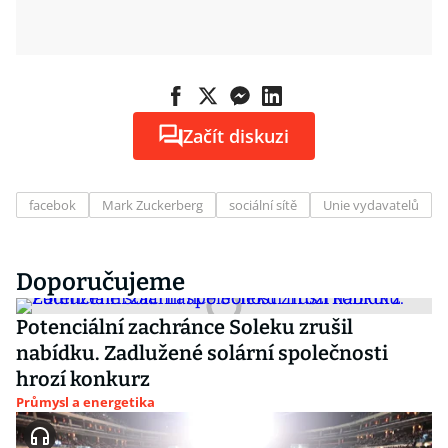
Začít diskuzi
facebok
Mark Zuckerberg
sociální sítě
Unie vydavatelů
Doporučujeme
Potenciální zachránce Soleku zrušil
nabídku. Zadlužené solární společnosti
hrozí konkurz
Průmysl a energetika