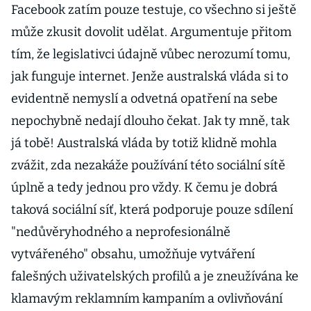
Facebook zatím pouze testuje, co všechno si ještě
může zkusit dovolit udělat. Argumentuje přitom
tím, že legislativci údajně vůbec nerozumí tomu,
jak funguje internet. Jenže australská vláda si to
evidentně nemyslí a odvetná opatření na sebe
nepochybně nedají dlouho čekat. Jak ty mně, tak
já tobě! Australská vláda by totiž klidně mohla
zvážit, zda nezakáže používání této sociální sítě
úplně a tedy jednou pro vždy. K čemu je dobrá
taková sociální síť, která podporuje pouze sdílení
"nedůvěryhodného a neprofesionálně
vytvářeného" obsahu, umožňuje vytváření
falešných uživatelských profilů a je zneužívána ke
klamavým reklamním kampaním a ovlivňování