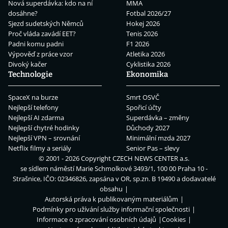
Nová superdávka: kdo na ní
MMA
dosáhne?
Fotbal 2026/27
Sjezd sudetských Němců
Hokej 2026
Proč vláda zavádí EET?
Tenis 2026
Padni komu padni
F1 2026
Výpověď z práce vzor
Atletika 2026
Divoký kačer
Cyklistika 2026
Technologie
Ekonomika
SpaceX na burze
Smrt OSVČ
Nejlepší telefony
Spořicí účty
Nejlepší AI zdarma
Superdávka – změny
Nejlepší chytré hodinky
Důchody 2027
Nejlepší VPN – srovnání
Minimální mzda 2027
Netflix filmy a seriály
Senior Pas – slevy
© 2001 - 2026 Copyright
CZECH NEWS CENTER a.s.
se sídlem náměstí Marie Schmolkové 3493/1, 100 00 Praha 10 -
Strašnice, IČO: 02346826, zapsána v OR, sp.zn. B 19490 a dodavatelé
obsahu
Autorská práva k publikovaným materiálům
Podmínky pro užívání služby informační společnosti
Informace o zpracování osobních údajů
Cookies