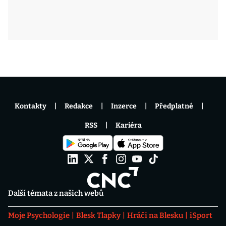
Kontakty
Redakce
Inzerce
Předplatné
RSS
Kariéra
Další témata z našich webů
Moje Psychologie
Blesk Tlapky
Hráči na Blesku
iSport