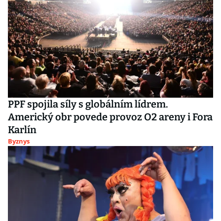
PPF spojila síly s globálním lídrem.
Americký obr povede provoz O2 areny i Fora
Karlín
Byznys