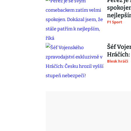
Pérez je
spokojen
nejlepší
F1 Sport
Šéf Voje
Hráčích:
Blesk hráči