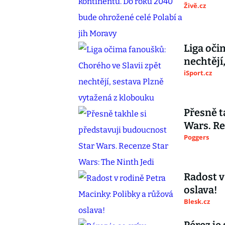
Živě.cz
Liga oči
nechtějí
iSport.cz
Přesně t
Wars. Re
Poggers
Radost v
oslava!
Blesk.cz