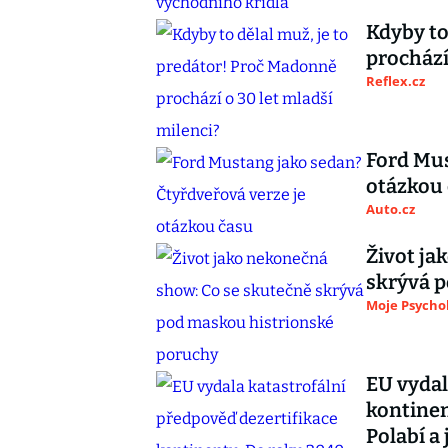
Kdyby to
prochází
Reflex.cz
Ford Mus
otázkou
Auto.cz
Život ja
skrývá 
Moje Psycho
EU vydal
kontinen
Polabí a