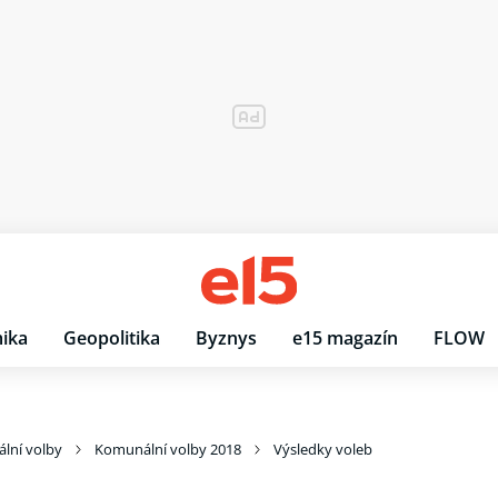
ika
Geopolitika
Byznys
e15 magazín
FLOW
lní volby
Komunální volby 2018
Výsledky voleb