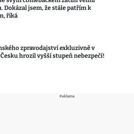
 se svým comebackem zatím velmi
. Dokázal jsem, že stále patřím k
m, říká
nského zpravodajství exkluzivně v
 Česku hrozil vyšší stupeň nebezpečí!