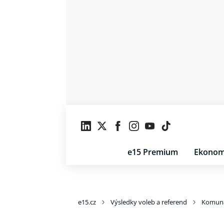
e15 Premium
Ekonom
e15.cz
Výsledky voleb a referend
Komuná