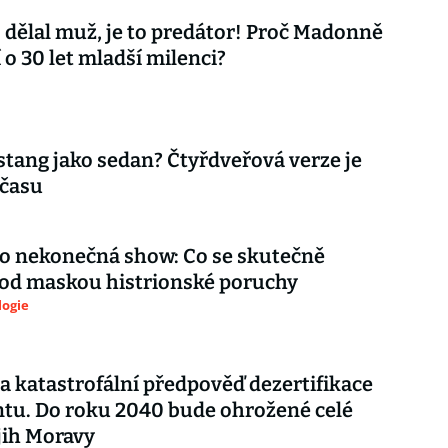
 dělal muž, je to predátor! Proč Madonně
 o 30 let mladší milenci?
tang jako sedan? Čtyřdveřová verze je
 času
ko nekonečná show: Co se skutečně
pod maskou histrionské poruchy
logie
a katastrofální předpověď dezertifikace
tu. Do roku 2040 bude ohrožené celé
 jih Moravy