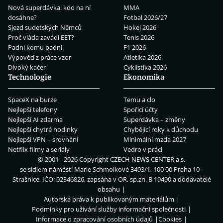
Nová superdávka: kdo na ní
MMA
dosáhne?
Fotbal 2026/27
Sjezd sudetských Němců
Hokej 2026
Proč vláda zavádí EET?
Tenis 2026
Padni komu padni
F1 2026
Výpověď z práce vzor
Atletika 2026
Divoký kačer
Cyklistika 2026
Technologie
Ekonomika
SpaceX na burze
Temu a clo
Nejlepší telefony
Spořicí účty
Nejlepší AI zdarma
Superdávka – změny
Nejlepší chytré hodinky
Chybějící roky k důchodu
Nejlepší VPN – srovnání
Minimální mzda 2027
Netflix filmy a seriály
Vedro v práci
© 2001 - 2026 Copyright
CZECH NEWS CENTER a.s.
se sídlem náměstí Marie Schmolkové 3493/1, 100 00 Praha 10 -
Strašnice, IČO: 02346826, zapsána v OR, sp.zn. B 19490 a dodavatelé
obsahu
Autorská práva k publikovaným materiálům
Podmínky pro užívání služby informační společnosti
Informace o zpracování osobních údajů
Cookies