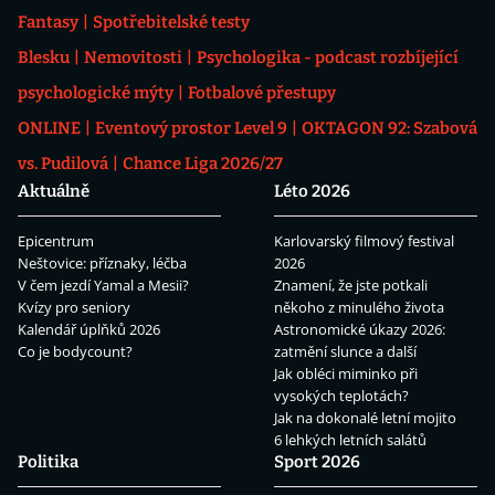
Fantasy
Spotřebitelské testy
Blesku
Nemovitosti
Psychologika - podcast rozbíjející
psychologické mýty
Fotbalové přestupy
ONLINE
Eventový prostor Level 9
OKTAGON 92: Szabová
vs. Pudilová
Chance Liga 2026/27
Aktuálně
Léto 2026
Epicentrum
Karlovarský filmový festival
Neštovice: příznaky, léčba
2026
V čem jezdí Yamal a Mesii?
Znamení, že jste potkali
Kvízy pro seniory
někoho z minulého života
Kalendář úplňků 2026
Astronomické úkazy 2026:
Co je bodycount?
zatmění slunce a další
Jak obléci miminko při
vysokých teplotách?
Jak na dokonalé letní mojito
6 lehkých letních salátů
Politika
Sport 2026