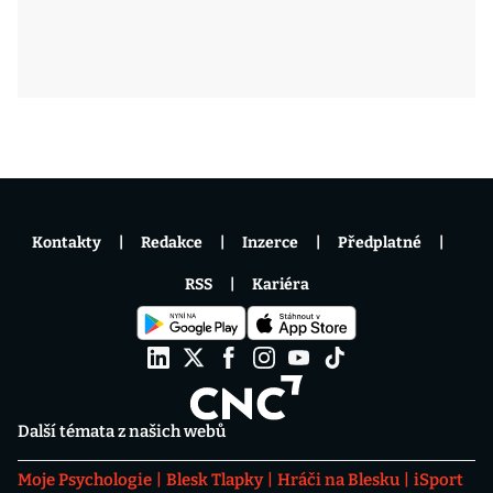
Kontakty
Redakce
Inzerce
Předplatné
RSS
Kariéra
Další témata z našich webů
Moje Psychologie
Blesk Tlapky
Hráči na Blesku
iSport