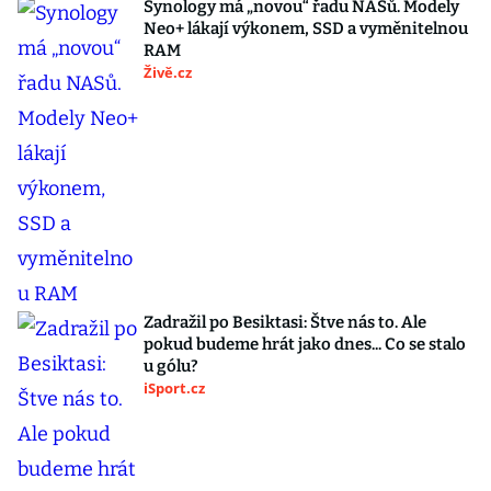
Synology má „novou“ řadu NASů. Modely
Neo+ lákají výkonem, SSD a vyměnitelnou
RAM
Živě.cz
Zadražil po Besiktasi: Štve nás to. Ale
pokud budeme hrát jako dnes... Co se stalo
u gólu?
iSport.cz