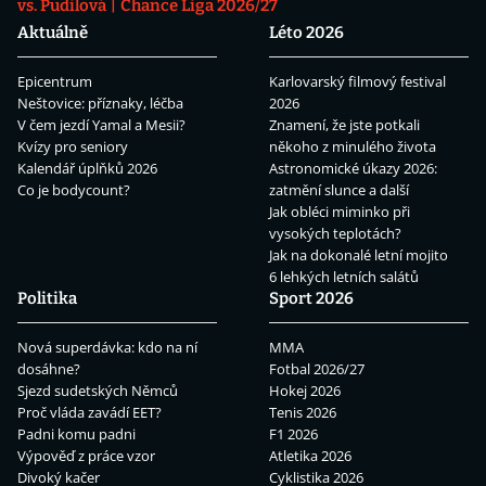
vs. Pudilová
Chance Liga 2026/27
Aktuálně
Léto 2026
Epicentrum
Karlovarský filmový festival
Neštovice: příznaky, léčba
2026
V čem jezdí Yamal a Mesii?
Znamení, že jste potkali
Kvízy pro seniory
někoho z minulého života
Kalendář úplňků 2026
Astronomické úkazy 2026:
Co je bodycount?
zatmění slunce a další
Jak obléci miminko při
vysokých teplotách?
Jak na dokonalé letní mojito
6 lehkých letních salátů
Politika
Sport 2026
Nová superdávka: kdo na ní
MMA
dosáhne?
Fotbal 2026/27
Sjezd sudetských Němců
Hokej 2026
Proč vláda zavádí EET?
Tenis 2026
Padni komu padni
F1 2026
Výpověď z práce vzor
Atletika 2026
Divoký kačer
Cyklistika 2026