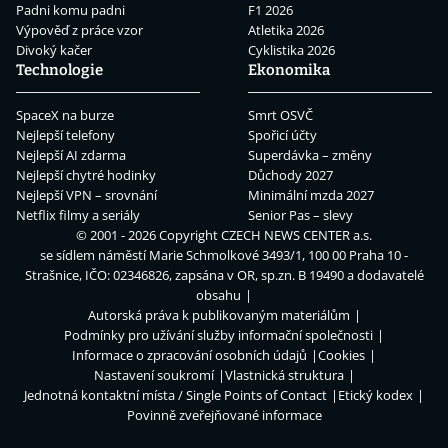
Padni komu padni
F1 2026
Výpověď z práce vzor
Atletika 2026
Divoký kačer
Cyklistika 2026
Technologie
Ekonomika
SpaceX na burze
Smrt OSVČ
Nejlepší telefony
Spořicí účty
Nejlepší AI zdarma
Superdávka – změny
Nejlepší chytré hodinky
Důchody 2027
Nejlepší VPN – srovnání
Minimální mzda 2027
Netflix filmy a seriály
Senior Pas – slevy
© 2001 - 2026 Copyright
CZECH NEWS CENTER a.s.
se sídlem náměstí Marie Schmolkové 3493/1, 100 00 Praha 10 -
Strašnice, IČO: 02346826, zapsána v OR, sp.zn. B 19490 a dodavatelé
obsahu
Autorská práva k publikovaným materiálům
Podmínky pro užívání služby informační společnosti
Informace o zpracování osobních údajů
Cookies
Nastavení soukromí
Vlastnická struktura
Jednotná kontaktní místa / Single Points of Contact
Etický kodex
Povinně zveřejňované informace