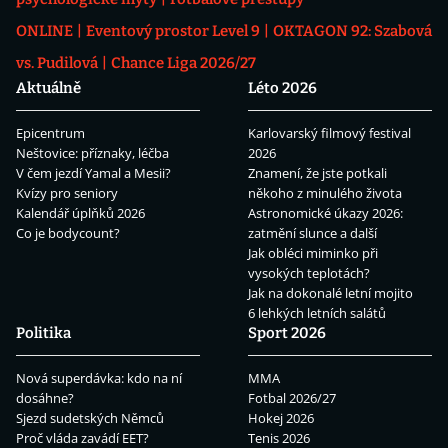
ONLINE
Eventový prostor Level 9
OKTAGON 92: Szabová
vs. Pudilová
Chance Liga 2026/27
Aktuálně
Léto 2026
Epicentrum
Karlovarský filmový festival
Neštovice: příznaky, léčba
2026
V čem jezdí Yamal a Mesii?
Znamení, že jste potkali
Kvízy pro seniory
někoho z minulého života
Kalendář úplňků 2026
Astronomické úkazy 2026:
Co je bodycount?
zatmění slunce a další
Jak obléci miminko při
vysokých teplotách?
Jak na dokonalé letní mojito
6 lehkých letních salátů
Politika
Sport 2026
Nová superdávka: kdo na ní
MMA
dosáhne?
Fotbal 2026/27
Sjezd sudetských Němců
Hokej 2026
Proč vláda zavádí EET?
Tenis 2026