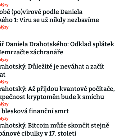
lýzy
době (po)virové podle Daniela
ého 1: Viru se už nikdy nezbavíme
lýzy
 Daniela Drahotského: Odklad splátek
Nemrzačte záchranáře
lýzy
rahotský: Důležité je neváhat a začít
at
lýzy
rahotský: Až přijdou kvantové počítače,
zpečnost kryptoměn bude k smíchu
lýzy
a blesková finanční smrt
lýzy
rahotský: Bitcoin může skončit stejně
pánové cibulky v 17. století