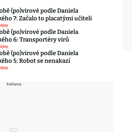
době (po)virové podle Daniela
ého 7: Začalo to placatými učiteli
lýzy
době (po)virové podle Daniela
ého 6: Transportéry virů
lýzy
době (po)virové podle Daniela
ého 5: Robot se nenakazí
lýzy