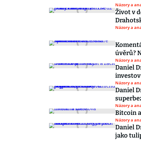
Názory a ana
Život v 
Drahotsk
Názory a ana
Komentář
úvěrů? 
Názory a ana
Daniel D
investov
Názory a ana
Daniel D
superbe
Názory a ana
Bitcoin 
Názory a ana
Daniel D
jako tuli