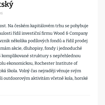
tský
ti
nost. Na českém kapitálovém trhu se pohybuje
ulosti řídil investiční firmu Wood & Company
 vznik několika podílových fondů a řídil prodej
ji mám akcie, dluhopisy, fondy i jednoduché
iš komplikované struktury s nepřehlednou
kolu ekonomickou, Rochester Institute of
oká škola. Volný čas nejraději věnuje svým
i outdoorovým aktivitám včetně kola, horské