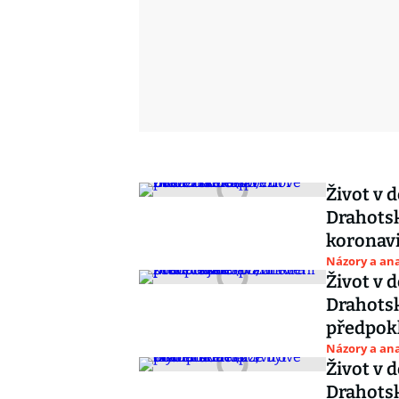
Život v 
Drahotsk
koronav
Názory a ana
Život v 
Drahotsk
předpok
Názory a ana
Život v 
Drahotsk