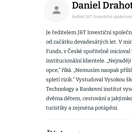
Daniel Draho
ředitel J&T Investiční společnos
Je ředitelem J&T Investiční společ
od začátku devadesátých let. V min
Funds, v České spořitelně inicioval
institucionální klientele. „Nejradě
opce,“ říká. „Nemusím naopak příl
spletí rizik.“ Vystudoval Vysokou š
Technology a Bankovní institut vys
dvěma dětem, cestování a jakýmkol
turistiky a zejména potápění.