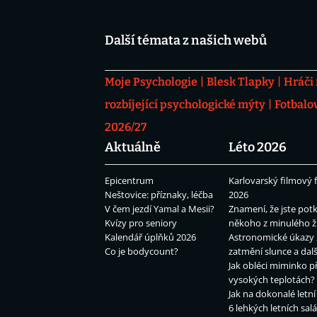
Další témata z našich webů
Moje Psychologie
Blesk Tlapky
Hráči
rozbíjející psychologické mýty
Fotbalo
2026/27
Aktuálně
Léto 2026
Epicentrum
Karlovarský filmový f
Neštovice: příznaky, léčba
2026
V čem jezdí Yamal a Mesii?
Znamení, že jste potk
Kvízy pro seniory
někoho z minulého ž
Kalendář úplňků 2026
Astronomické úkazy 
Co je bodycount?
zatmění slunce a dalš
Jak obléci miminko př
vysokých teplotách?
Jak na dokonalé letní
6 lehkých letních sal