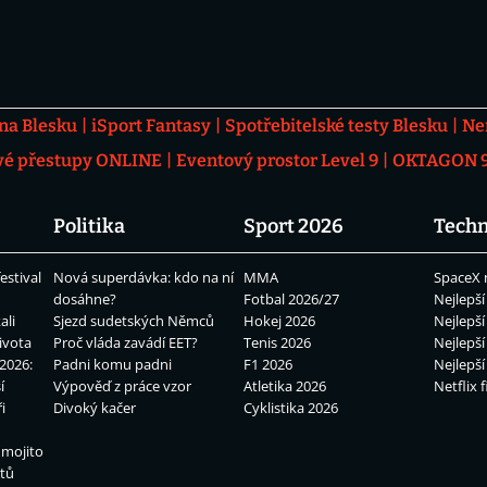
 na Blesku
iSport Fantasy
Spotřebitelské testy Blesku
Ne
vé přestupy ONLINE
Eventový prostor Level 9
OKTAGON 92
Politika
Sport 2026
Techn
estival
Nová superdávka: kdo na ní
MMA
SpaceX 
dosáhne?
Fotbal 2026/27
Nejlepší
ali
Sjezd sudetských Němců
Hokej 2026
Nejlepší
ivota
Proč vláda zavádí EET?
Tenis 2026
Nejlepší
2026:
Padni komu padni
F1 2026
Nejlepší
í
Výpověď z práce vzor
Atletika 2026
Netflix f
i
Divoký kačer
Cyklistika 2026
 mojito
átů