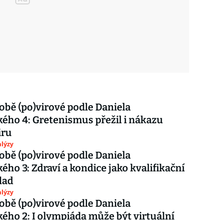
době (po)virové podle Daniela
ého 4: Gretenismus přežil i nákazu
iru
lýzy
době (po)virové podle Daniela
ého 3: Zdraví a kondice jako kvalifikační
lad
lýzy
době (po)virové podle Daniela
ého 2: I olympiáda může být virtuální