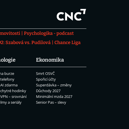
movitosti
Psychologika - podcast
: Szabová vs. Pudilová
Chance Liga
ologie
Ekonomika
na burze
Smrt OSVČ
 telefony
Spořicí účty
 AI zdarma
Superdávka – změny
 chytré hodinky
Důchody 2027
 VPN – srovnání
Minimální mzda 2027
ilmy a seriály
Senior Pas – slevy