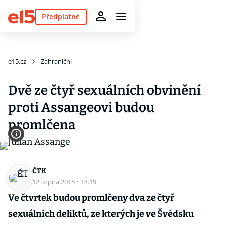
Předplatné
e15.cz
Zahraniční
Dvě ze čtyř sexuálních obvinění
proti Assangeovi budou
promlčena
ČTK
12. srpna 2015
·
14:19
Ve čtvrtek budou promlčeny dva ze čtyř
sexuálních deliktů, ze kterých je ve Švédsku