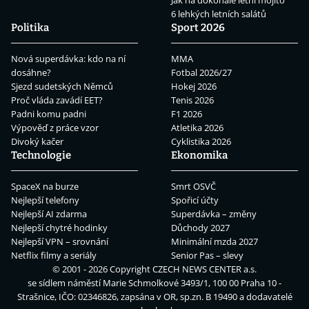
6 lehkých letních salátů
Politika
Sport 2026
Nová superdávka: kdo na ní
MMA
dosáhne?
Fotbal 2026/27
Sjezd sudetských Němců
Hokej 2026
Proč vláda zavádí EET?
Tenis 2026
Padni komu padni
F1 2026
Výpověď z práce vzor
Atletika 2026
Divoký kačer
Cyklistika 2026
Technologie
Ekonomika
SpaceX na burze
Smrt OSVČ
Nejlepší telefony
Spořicí účty
Nejlepší AI zdarma
Superdávka – změny
Nejlepší chytré hodinky
Důchody 2027
Nejlepší VPN – srovnání
Minimální mzda 2027
Netflix filmy a seriály
Senior Pas – slevy
© 2001 - 2026 Copyright
CZECH NEWS CENTER a.s.
se sídlem náměstí Marie Schmolkové 3493/1, 100 00 Praha 10 -
Strašnice, IČO: 02346826, zapsána v OR, sp.zn. B 19490 a dodavatelé