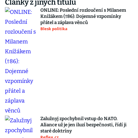
Články z jiných titulů
ONLINE: Poslední rozloučení s Milanem
Knížákem (†86): Dojemné vzpomínky
přátel a záplava věnců
Blesk politika
Zalužnyj zpochybnil vstup do NATO.
Aliance už je jen iluzí bezpečnosti, řídí ji
staré doktríny
Reflex.cz