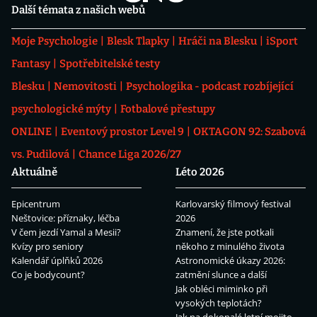
Další témata z našich webů
Moje Psychologie
Blesk Tlapky
Hráči na Blesku
iSport
Fantasy
Spotřebitelské testy
Blesku
Nemovitosti
Psychologika - podcast rozbíjející
psychologické mýty
Fotbalové přestupy
ONLINE
Eventový prostor Level 9
OKTAGON 92: Szabová
vs. Pudilová
Chance Liga 2026/27
Aktuálně
Léto 2026
Epicentrum
Karlovarský filmový festival
Neštovice: příznaky, léčba
2026
V čem jezdí Yamal a Mesii?
Znamení, že jste potkali
Kvízy pro seniory
někoho z minulého života
Kalendář úplňků 2026
Astronomické úkazy 2026:
Co je bodycount?
zatmění slunce a další
Jak obléci miminko při
vysokých teplotách?
Jak na dokonalé letní mojito