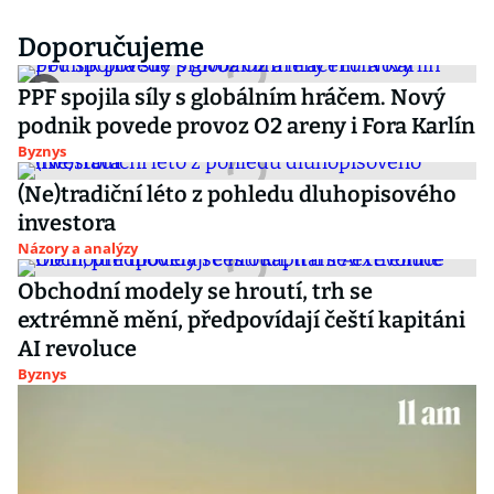
Doporučujeme
PPF spojila síly s globálním hráčem. Nový
podnik povede provoz O2 areny i Fora Karlín
Byznys
(Ne)tradiční léto z pohledu dluhopisového
investora
Názory a analýzy
Obchodní modely se hroutí, trh se
extrémně mění, předpovídají čeští kapitáni
AI revoluce
Byznys