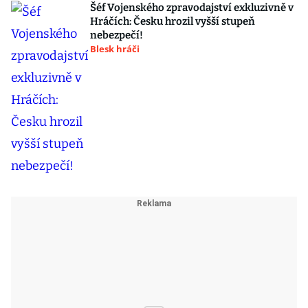
Šéf Vojenského zpravodajství exkluzivně v
Hráčích: Česku hrozil vyšší stupeň
nebezpečí!
Blesk hráči