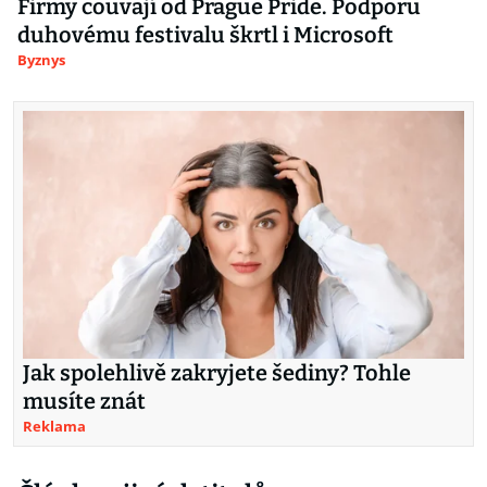
Firmy couvají od Prague Pride. Podporu
duhovému festivalu škrtl i Microsoft
Byznys
Jak spolehlivě zakryjete šediny? Tohle
musíte znát
Reklama