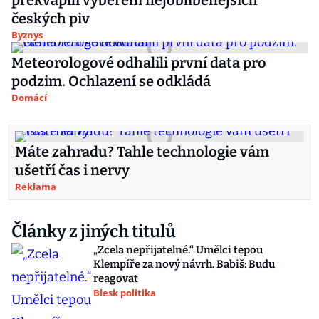
překvapili výběrem nejoblíbenějších
českých piv
Byznys
Meteorologové odhalili první data pro
podzim. Ochlazení se odkládá
Domácí
Máte zahradu? Tahle technologie vám
ušetří čas i nervy
Reklama
Články z jiných titulů
„Zcela nepřijatelné.“ Umělci tepou
Klempíře za nový návrh. Babiš: Budu
reagovat
Blesk politika