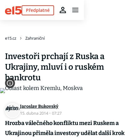
Předplatné
e15.cz
Zahraniční
Investoři prchají z Ruska a
Ukrajiny, mluví i o ruském
bankrotu
Jaroslav Bukovský
15. dubna 2014
·
07:27
Hrozba válečného konfliktu mezi Ruskem a
Ukrajinou přiměla investory udělat další krok