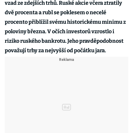
vzad ze zdejších trhů. Ruské akcie včera ztratily
dvě procenta a rubl se poklesem o necelé
procento přiblížil svému historickému minimu z
poloviny března. V očích investorů vzrostlo i
riziko ruského bankrotu. Jeho pravděpodobnost
považují trhy za nejvyšší od počátku jara.