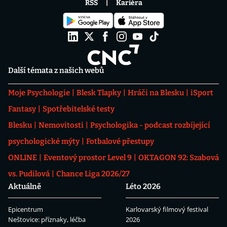
RSS
Kariéra
Další témata z našich webů
Moje Psychologie
Blesk Tlapky
Hráči na Blesku
iSport
Fantasy
Spotřebitelské testy
Blesku
Nemovitosti
Psychologika - podcast rozbíjející
psychologické mýty
Fotbalové přestupy
ONLINE
Eventový prostor Level 9
OKTAGON 92: Szabová
vs. Pudilová
Chance Liga 2026/27
Aktuálně
Léto 2026
Epicentrum
Karlovarský filmový festival
Neštovice: příznaky, léčba
2026