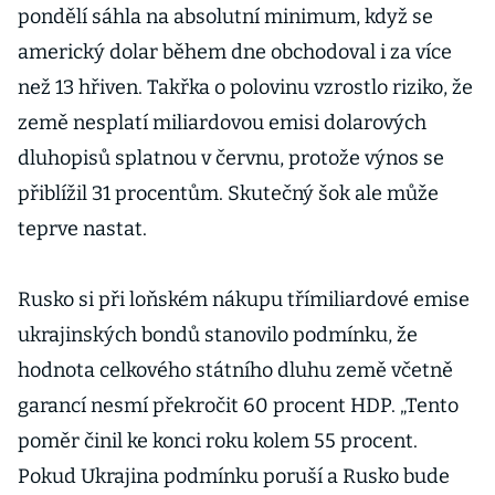
pondělí sáhla na absolutní minimum, když se
americký dolar během dne obchodoval i za více
než 13 hřiven. Takřka o polovinu vzrostlo riziko, že
země nesplatí miliardovou emisi dolarových
dluhopisů splatnou v červnu, protože výnos se
přiblížil 31 procentům. Skutečný šok ale může
teprve nastat.
Rusko si při loňském nákupu třímiliardové emise
ukrajinských bondů stanovilo podmínku, že
hodnota celkového státního dluhu země včetně
garancí nesmí překročit 60 procent HDP. „Tento
poměr činil ke konci roku kolem 55 procent.
Pokud Ukrajina podmínku poruší a Rusko bude