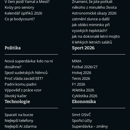
V čem jezdí Yamal a Mesii?
Znamení, že jste potkali
Kvízy pro seniory
někoho z minulého života
Kalendář úplňků 2026
Astronomické úkazy 2026:
Co je bodycount?
zatmění slunce a další
Jak obléci miminko při
vysokých teplotách?
Jak na dokonalé letní mojito
6 lehkých letních salátů
Politika
Sport 2026
Nová superdávka: kdo na ní
MMA
dosáhne?
Fotbal 2026/27
Sjezd sudetských Němců
Hokej 2026
Proč vláda zavádí EET?
Tenis 2026
Padni komu padni
F1 2026
Výpověď z práce vzor
Atletika 2026
Divoký kačer
Cyklistika 2026
Technologie
Ekonomika
SpaceX na burze
Smrt OSVČ
Nejlepší telefony
Spořicí účty
Nejlepší AI zdarma
Superdávka – změny