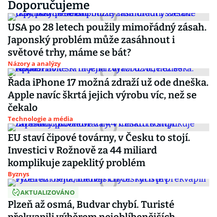
Doporučujeme
USA po 28 letech použily mimořádný zásah.
Japonský problém může zasáhnout i
světové trhy, máme se bát?
Názory a analýzy
Řada iPhone 17 možná zdraží už ode dneška.
Apple navíc škrtá jejich výrobu víc, než se
čekalo
Technologie a média
EU staví čipové továrny, v Česku to stojí.
Investici v Rožnově za 44 miliard
komplikuje zapeklitý problém
Byznys
AKTUALIZOVÁNO
Plzeň až osmá, Budvar chybí. Turisté