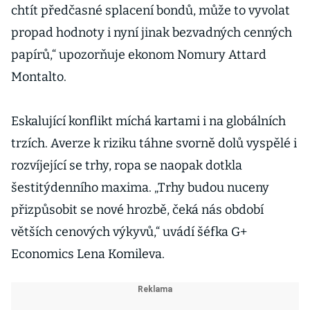
chtít předčasné splacení bondů, může to vyvolat
propad hodnoty i nyní jinak bezvadných cenných
papírů,“ upozorňuje ekonom Nomury Attard
Montalto.
Eskalující konflikt míchá kartami i na globálních
trzích. Averze k riziku táhne svorně dolů vyspělé i
rozvíjející se trhy, ropa se naopak dotkla
šestitýdenního maxima. „Trhy budou nuceny
přizpůsobit se nové hrozbě, čeká nás období
větších cenových výkyvů,“ uvádí šéfka G+
Economics Lena Komileva.