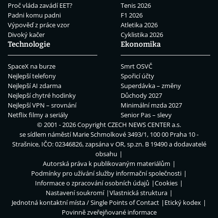
Proč vláda zavádí EET?
Tenis 2026
Padni komu padni
F1 2026
Výpověď z práce vzor
Atletika 2026
Divoký kačer
Cyklistika 2026
Technologie
Ekonomika
SpaceX na burze
Smrt OSVČ
Nejlepší telefony
Spořicí účty
Nejlepší AI zdarma
Superdávka – změny
Nejlepší chytré hodinky
Důchody 2027
Nejlepší VPN – srovnání
Minimální mzda 2027
Netflix filmy a seriály
Senior Pas – slevy
© 2001 - 2026 Copyright
CZECH NEWS CENTER a.s.
se sídlem náměstí Marie Schmolkové 3493/1, 100 00 Praha 10 -
Strašnice, IČO: 02346826, zapsána v OR, sp.zn. B 19490 a dodavatelé
obsahu
Autorská práva k publikovaným materiálům
Podmínky pro užívání služby informační společnosti
Informace o zpracování osobních údajů
Cookies
Nastavení soukromí
Vlastnická struktura
Jednotná kontaktní místa / Single Points of Contact
Etický kodex
Povinně zveřejňované informace