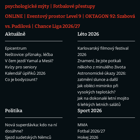
psychologické mýty
Fotbalové přestupy
ONLINE
Eventový prostor Level 9
OKTAGON 92: Szabová
vs. Pudilová
Chance Liga 2026/27
Aktuálně
Léto 2026
Epicentrum
Karlovarský filmový festival
Neštovice: příznaky, léčba
2026
V čem jezdí Yamal a Mesii?
Znamení, že jste potkali
Kvízy pro seniory
někoho z minulého života
Kalendář úplňků 2026
Astronomické úkazy 2026:
Co je bodycount?
zatmění slunce a další
Jak obléci miminko při
vysokých teplotách?
Jak na dokonalé letní mojito
6 lehkých letních salátů
Politika
Sport 2026
Nová superdávka: kdo na ní
MMA
dosáhne?
Fotbal 2026/27
Sjezd sudetských Němců
Hokej 2026