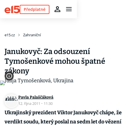
Předplatné
e15.cz
Zahraniční
Janukovyč: Za odsouzení
Tymošenkové mohou špatné
zákony
Pavla Palaščáková
12. října 2011
·
11:30
Ukrajinský prezident Viktor Janukovyč chápe, že
verdikt soudu, který poslal na sedm let do vězení