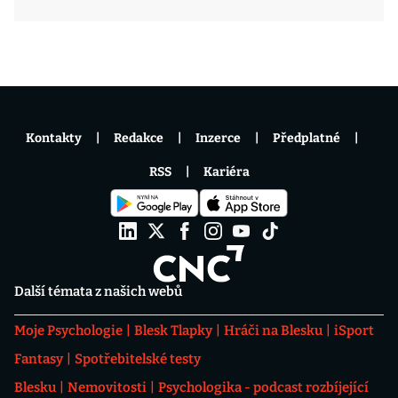
Kontakty
Redakce
Inzerce
Předplatné
RSS
Kariéra
Další témata z našich webů
Moje Psychologie
Blesk Tlapky
Hráči na Blesku
iSport
Fantasy
Spotřebitelské testy
Blesku
Nemovitosti
Psychologika - podcast rozbíjející