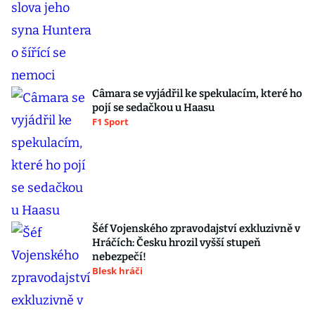
Câmara se vyjádřil ke spekulacím, které ho
pojí se sedačkou u Haasu
F1 Sport
Šéf Vojenského zpravodajství exkluzivně v
Hráčích: Česku hrozil vyšší stupeň
nebezpečí!
Blesk hráči