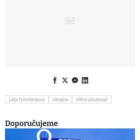
Julija Tymošenková
Ukrajina
Viktor Janukovyč
Doporučujeme