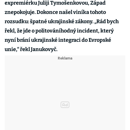
expremiérku Juliji Tymošenkovou, Západ
znepokojuje. Dokonce našel viníka tohoto
rozsudku: špatné ukrajinské zákony. „Rád bych
řekl, že jde o politováníhodný incident, který
nyní brání ukrajinské integraci do Evropské
unie,“ řekl Janukovyč.