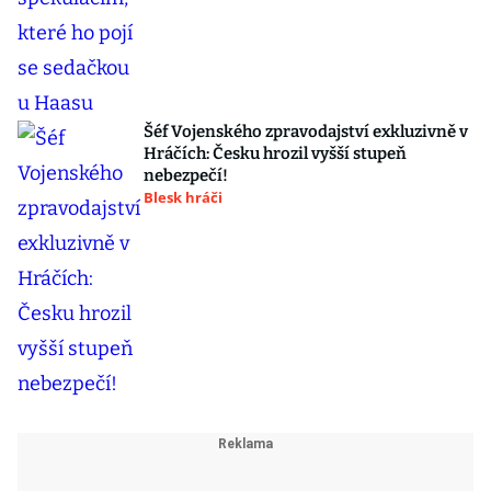
Šéf Vojenského zpravodajství exkluzivně v
Hráčích: Česku hrozil vyšší stupeň
nebezpečí!
Blesk hráči