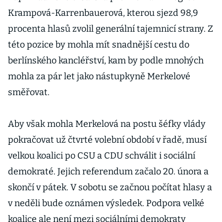
Krampová-Karrenbauerová, kterou sjezd 98,9
procenta hlasů zvolil generální tajemnicí strany. Z
této pozice by mohla mít snadnější cestu do
berlínského kancléřství, kam by podle mnohých
mohla za pár let jako nástupkyně Merkelové
směřovat.
Aby však mohla Merkelová na postu šéfky vlády
pokračovat už čtvrté volební období v řadě, musí
velkou koalici po CSU a CDU schválit i sociální
demokraté. Jejich referendum začalo 20. února a
skončí v pátek. V sobotu se začnou počítat hlasy a
v neděli bude oznámen výsledek. Podpora velké
koalice ale není mezi sociálními demokraty