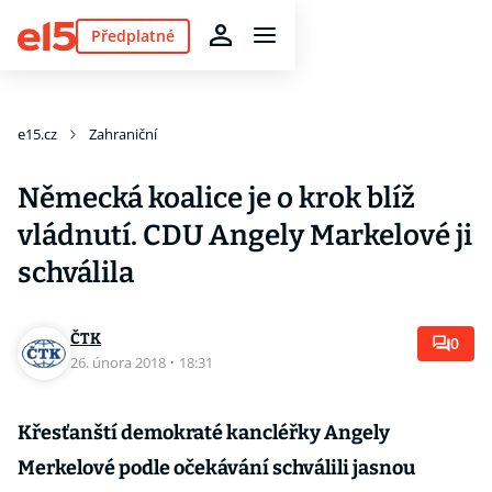
Předplatné
e15.cz
Zahraniční
Německá koalice je o krok blíž
vládnutí. CDU Angely Markelové ji
schválila
ČTK
0
26. února 2018
·
18:31
Křesťanští demokraté kancléřky Angely
Merkelové podle očekávání schválili jasnou