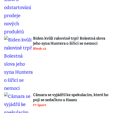
Biden kvůli rakovině trpí! Bolestná slova
jeho syna Huntera o šířící se nemoci
Blesk.cz
Câmara se vyjádřil ke spekulacím, které ho
pojí se sedačkou u Haasu
F1 Sport