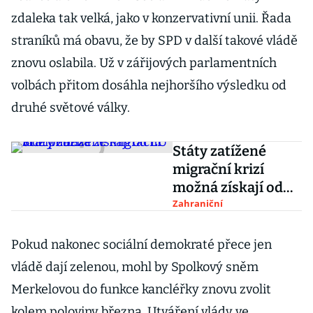
zdaleka tak velká, jako v konzervativní unii. Řada
straníků má obavu, že by SPD v další takové vládě
znovu oslabila. Už v zářijových parlamentních
volbách přitom dosáhla nejhoršího výsledku od
druhé světové války.
Státy zatížené
migrační krizí
možná získají od
EU více peněz
Zahraniční
Pokud nakonec sociální demokraté přece jen
vládě dají zelenou, mohl by Spolkový sněm
Merkelovou do funkce kancléřky znovu zvolit
kolem poloviny března. Utváření vlády ve