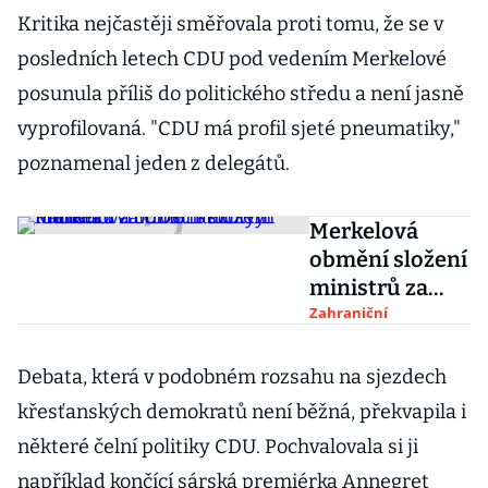
Kritika nejčastěji směřovala proti tomu, že se v
posledních letech CDU pod vedením Merkelové
posunula příliš do politického středu a není jasně
vyprofilovaná. "CDU má profil sjeté pneumatiky,"
poznamenal jeden z delegátů.
Merkelová
obmění složení
ministrů za
CDU. Rezorty
Zahraniční
nabídla i
vnitrostranický
Debata, která v podobném rozsahu na sjezdech
m kritikům
křesťanských demokratů není běžná, překvapila i
některé čelní politiky CDU. Pochvalovala si ji
například končící sárská premiérka Annegret