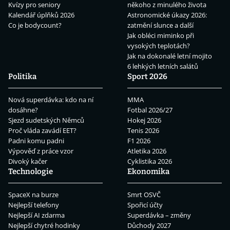
Kvízy pro seniory
někoho z minulého života
Kalendář úplňků 2026
Astronomické úkazy 2026:
Co je bodycount?
zatmění slunce a další
Jak obléci miminko při
vysokých teplotách?
Jak na dokonalé letní mojito
6 lehkých letních salátů
Politika
Sport 2026
Nová superdávka: kdo na ní
MMA
dosáhne?
Fotbal 2026/27
Sjezd sudetských Němců
Hokej 2026
Proč vláda zavádí EET?
Tenis 2026
Padni komu padni
F1 2026
Výpověď z práce vzor
Atletika 2026
Divoký kačer
Cyklistika 2026
Technologie
Ekonomika
SpaceX na burze
Smrt OSVČ
Nejlepší telefony
Spořicí účty
Nejlepší AI zdarma
Superdávka – změny
Nejlepší chytré hodinky
Důchody 2027