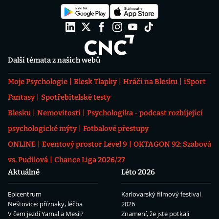
Další témata z našich webů
Moje Psychologie
Blesk Tlapky
Hráči na Blesku
iSport
Fantasy
Spotřebitelské testy
Blesku
Nemovitosti
Psychologika - podcast rozbíjející
psychologické mýty
Fotbalové přestupy
ONLINE
Eventový prostor Level 9
OKTAGON 92: Szabová
vs. Pudilová
Chance Liga 2026/27
Aktuálně
Léto 2026
Epicentrum
Karlovarský filmový festival
Neštovice: příznaky, léčba
2026
V čem jezdí Yamal a Mesii?
Znamení, že jste potkali