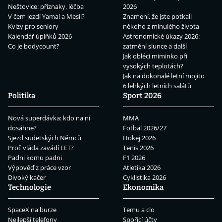
Neštovice: příznaky, léčba
2026
V čem jezdí Yamal a Mesii?
Znamení, že jste potkali
Kvízy pro seniory
někoho z minulého života
Kalendář úplňků 2026
Astronomické úkazy 2026:
Co je bodycount?
zatmění slunce a další
Jak obléci miminko při
vysokých teplotách?
Jak na dokonalé letní mojito
6 lehkých letních salátů
Politika
Sport 2026
Nová superdávka: kdo na ní
MMA
dosáhne?
Fotbal 2026/27
Sjezd sudetských Němců
Hokej 2026
Proč vláda zavádí EET?
Tenis 2026
Padni komu padni
F1 2026
Výpověď z práce vzor
Atletika 2026
Divoký kačer
Cyklistika 2026
Technologie
Ekonomika
SpaceX na burze
Temu a clo
Nejlepší telefony
Spořicí účty