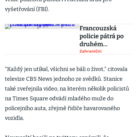
vyšetřování (FBI).
Francouzská
policie pátrá po
druhém
podezřelém z
Zahraniční
Champs-Élysées
"Každý jen utíkal, všichni se báli o život," citovala
televize CBS News jednoho ze svědků. Stanice
také zveřejnila video, na kterém několik policistů
na Times Square odvádí mladého muže do
policejního auta, zřejmě řidiče havarovaného
vozidla.