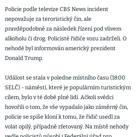
Policie podle televize CBS News incident
nepovažuje za teroristický čin, ale
pravděpodobně za následek řízení pod vlivem
alkoholu či drog. Policisté řidiče vozu zadrželi. O
nehodě byl informován americký prezident
Donald Trump.
Událost se stala v poledne místního času (18:00
SELČ) - náměstí, které je populárním turistickým
cílem, bylo v té době plné lidí. Ačkoli svědci
hovořili o tom, že vše vypadalo jako záměrný čin,
policie se spíše kloní k tomu, že řidič usedl za
volat opilý, případně zfetovaný. Na místě nehody
vedle policistů působí i Federální úřad pro