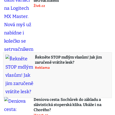
setrvačníkem
Živě.cz
Řekněte STOP mdlým vlasům! Jak jim
zaručeně vrátíte lesk?
Reklama
Deniova cesta: Sochůrek do základu a
slávistická stoperská klika. Ukáže i na
Chorého?