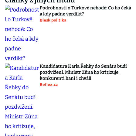
Články z jiných titulů
Podrobnosti o Turkově nehodě: Co ho čeká
a kdy padne verdikt?
Blesk politika
Kandidatura Karla Řehky do Senátu budí
pozdvižení. Ministr Zůna ho kritizuje,
konkurenti haní i chválí
Reflex.cz