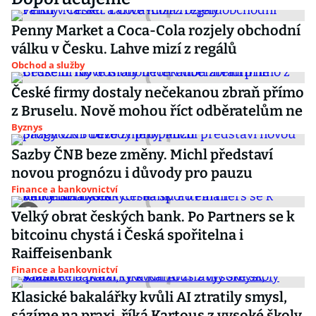
Penny Market a Coca-Cola rozjely obchodní
válku v Česku. Lahve mizí z regálů
Obchod a služby
České firmy dostaly nečekanou zbraň přímo
z Bruselu. Nově mohou říct odběratelům ne
Byznys
Sazby ČNB beze změny. Michl představí
novou prognózu i důvody pro pauzu
Finance a bankovnictví
Velký obrat českých bank. Po Partners se k
bitcoinu chystá i Česká spořitelna i
Raiffeisenbank
Finance a bankovnictví
Klasické bakalářky kvůli AI ztratily smysl,
sázíme na praxi, říká Kartous z vysoké školy