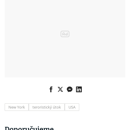
New York
teroristický útok
USA
Doporučujeme