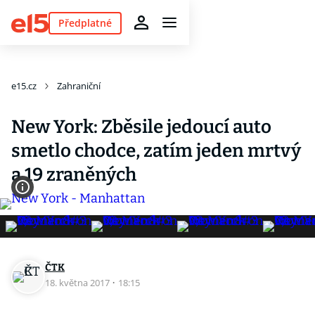
Předplatné
e15.cz
Zahraniční
New York: Zběsile jedoucí auto
smetlo chodce, zatím jeden mrtvý
a 19 zraněných
ČTK
18. května 2017
·
18:15