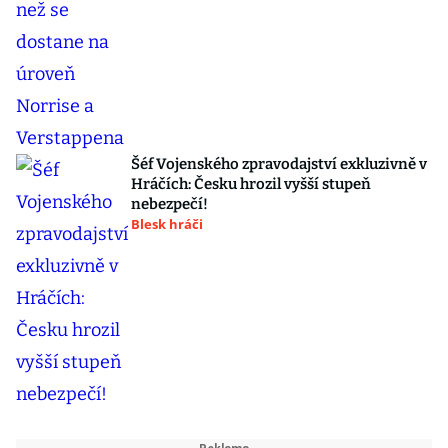
Šéf Vojenského zpravodajství exkluzivně v
Hráčích: Česku hrozil vyšší stupeň
nebezpečí!
Blesk hráči