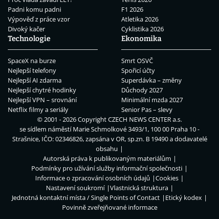
Padni komu padni
F1 2026
Výpověď z práce vzor
Atletika 2026
Divoký kačer
Cyklistika 2026
Technologie
Ekonomika
SpaceX na burze
Smrt OSVČ
Nejlepší telefony
Spořicí účty
Nejlepší AI zdarma
Superdávka – změny
Nejlepší chytré hodinky
Důchody 2027
Nejlepší VPN – srovnání
Minimální mzda 2027
Netflix filmy a seriály
Senior Pas – slevy
© 2001 - 2026 Copyright
CZECH NEWS CENTER a.s.
se sídlem náměstí Marie Schmolkové 3493/1, 100 00 Praha 10 -
Strašnice, IČO: 02346826, zapsána v OR, sp.zn. B 19490 a dodavatelé
obsahu
Autorská práva k publikovaným materiálům
Podmínky pro užívání služby informační společnosti
Informace o zpracování osobních údajů
Cookies
Nastavení soukromí
Vlastnická struktura
Jednotná kontaktní místa / Single Points of Contact
Etický kodex
Povinně zveřejňované informace