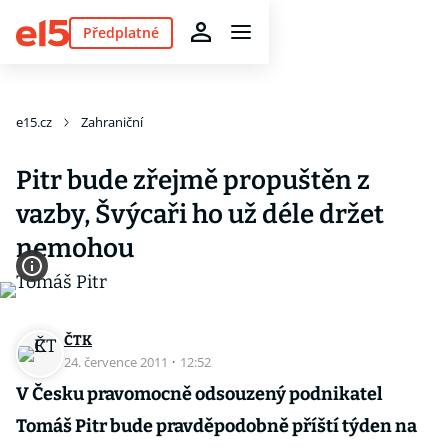
Předplatné
e15.cz
Zahraniční
Pitr bude zřejmě propuštěn z
vazby, Švýcaři ho už déle držet
nemohou
ČTK
24. července 2011
·
12:52
V Česku pravomocně odsouzený podnikatel
Tomáš Pitr bude pravděpodobně příští týden na