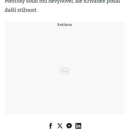
Městský soud mu nevyhověl, ale Křivánek podal
další stížnost.