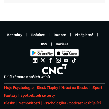
Kontakty
Redakce
Inzerce
Předplatné
RSS
Kariéra
Další témata z našich webů
Moje Psychologie
Blesk Tlapky
Hráči na Blesku
iSport
Fantasy
Spotřebitelské testy
Blesku
Nemovitosti
Psychologika - podcast rozbíjející