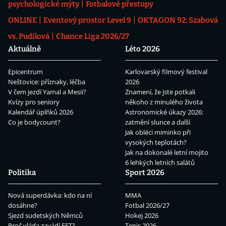
psychologické mýty
Fotbalové přestupy
ONLINE
Eventový prostor Level 9
OKTAGON 92: Szabová
vs. Pudilová
Chance Liga 2026/27
Aktuálně
Léto 2026
Epicentrum
Karlovarský filmový festival
Neštovice: příznaky, léčba
2026
V čem jezdí Yamal a Mesii?
Znamení, že jste potkali
Kvízy pro seniory
někoho z minulého života
Kalendář úplňků 2026
Astronomické úkazy 2026:
Co je bodycount?
zatmění slunce a další
Jak obléci miminko při
vysokých teplotách?
Jak na dokonalé letní mojito
6 lehkých letních salátů
Politika
Sport 2026
Nová superdávka: kdo na ní
MMA
dosáhne?
Fotbal 2026/27
Sjezd sudetských Němců
Hokej 2026
Proč vláda zavádí EET?
Tenis 2026