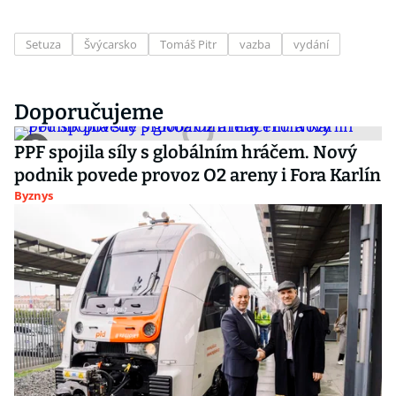
Setuza
Švýcarsko
Tomáš Pitr
vazba
vydání
Doporučujeme
PPF spojila síly s globálním hráčem. Nový
podnik povede provoz O2 areny i Fora Karlín
Byznys