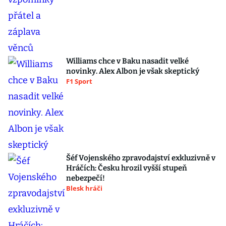
Williams chce v Baku nasadit velké
novinky. Alex Albon je však skeptický
F1 Sport
Šéf Vojenského zpravodajství exkluzivně v
Hráčích: Česku hrozil vyšší stupeň
nebezpečí!
Blesk hráči