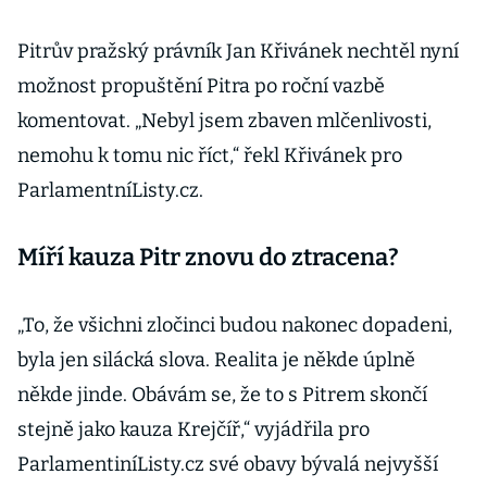
Pitrův pražský právník Jan Křivánek nechtěl nyní
možnost propuštění Pitra po roční vazbě
komentovat. „Nebyl jsem zbaven mlčenlivosti,
nemohu k tomu nic říct,“ řekl Křivánek pro
ParlamentníListy.cz.
Míří kauza Pitr znovu do ztracena?
„To, že všichni zločinci budou nakonec dopadeni,
byla jen silácká slova. Realita je někde úplně
někde jinde. Obávám se, že to s Pitrem skončí
stejně jako kauza Krejčíř,“ vyjádřila pro
ParlamentiníListy.cz své obavy bývalá nejvyšší