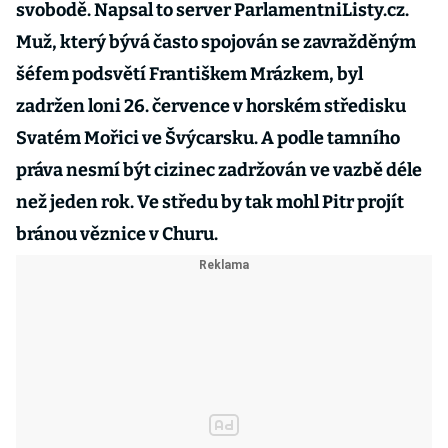
svobodě. Napsal to server ParlamentniListy.cz.
Muž, který bývá často spojován se zavražděným
šéfem podsvětí Františkem Mrázkem, byl
zadržen loni 26. července v horském středisku
Svatém Mořici ve Švýcarsku. A podle tamního
práva nesmí být cizinec zadržován ve vazbě déle
než jeden rok. Ve středu by tak mohl Pitr projít
bránou věznice v Churu.