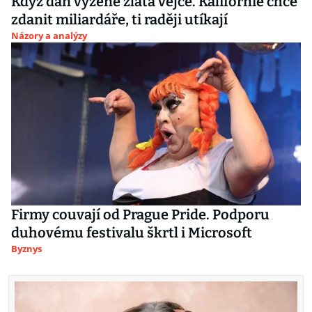
Když daň vyžene zlatá vejce. Kalifornie chce
zdanit miliardáře, ti raději utíkají
Názory a analýzy
Firmy couvají od Prague Pride. Podporu
duhovému festivalu škrtl i Microsoft
Byznys