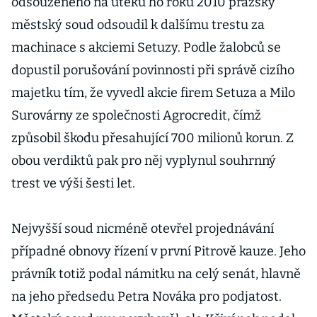
odsouzeného na útěku ho roku 2010 pražský
městský soud odsoudil k dalšímu trestu za
machinace s akciemi Setuzy. Podle žalobců se
dopustil porušování povinnosti při správě cizího
majetku tím, že vyvedl akcie firem Setuza a Milo
Surovárny ze společnosti Agrocredit, čímž
způsobil škodu přesahující 700 milionů korun. Z
obou verdiktů pak pro něj vyplynul souhrnný
trest ve výši šesti let.
Nejvyšší soud nicméně otevřel projednávání
případné obnovy řízení v první Pitrově kauze. Jeho
právník totiž podal námitku na celý senát, hlavně
na jeho předsedu Petra Nováka pro podjatost.