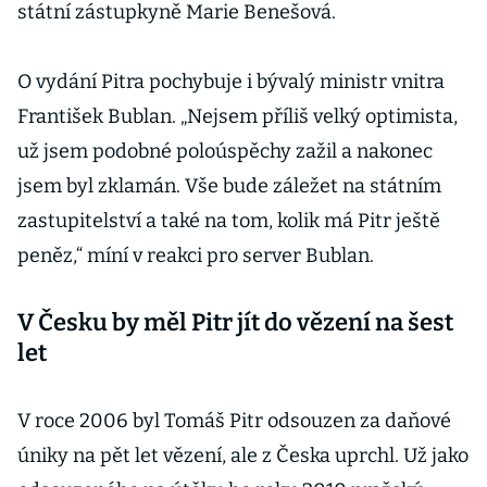
státní zástupkyně Marie Benešová.
O vydání Pitra pochybuje i bývalý ministr vnitra
František Bublan. „Nejsem příliš velký optimista,
už jsem podobné poloúspěchy zažil a nakonec
jsem byl zklamán. Vše bude záležet na státním
zastupitelství a také na tom, kolik má Pitr ještě
peněz,“ míní v reakci pro server Bublan.
V Česku by měl Pitr jít do vězení na šest
let
V roce 2006 byl Tomáš Pitr odsouzen za daňové
úniky na pět let vězení, ale z Česka uprchl. Už jako