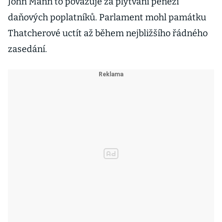
John Mann to považuje za plýtvání penězi
daňových poplatníků. Parlament mohl památku
Thatcherové uctít až během nejbližšího řádného
zasedání.