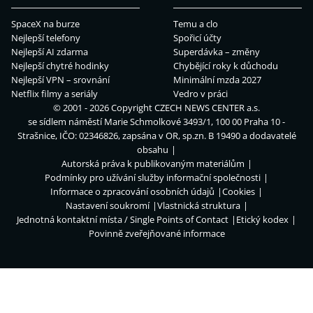
SpaceX na burze
Temu a clo
Nejlepší telefony
Spořicí účty
Nejlepší AI zdarma
Superdávka – změny
Nejlepší chytré hodinky
Chybějící roky k důchodu
Nejlepší VPN – srovnání
Minimální mzda 2027
Netflix filmy a seriály
Vedro v práci
© 2001 - 2026 Copyright
CZECH NEWS CENTER a.s.
se sídlem náměstí Marie Schmolkové 3493/1, 100 00 Praha 10 -
Strašnice, IČO: 02346826, zapsána v OR, sp.zn. B 19490 a dodavatelé
obsahu
Autorská práva k publikovaným materiálům
Podmínky pro užívání služby informační společnosti
Informace o zpracování osobních údajů
Cookies
Nastavení soukromí
Vlastnická struktura
Jednotná kontaktní místa / Single Points of Contact
Etický kodex
Povinně zveřejňované informace