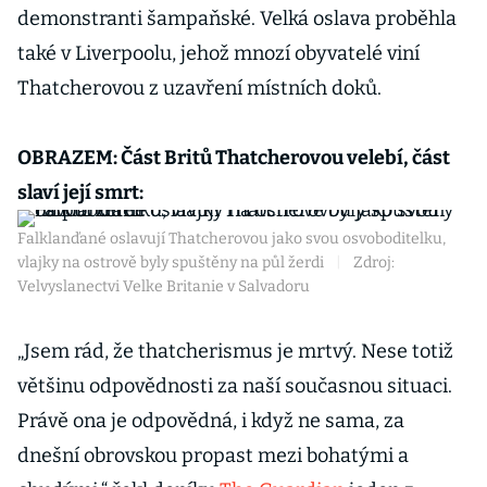
demonstranti šampaňské. Velká oslava proběhla
také v Liverpoolu, jehož mnozí obyvatelé viní
Thatcherovou z uzavření místních doků.
OBRAZEM: Část Britů Thatcherovou velebí, část
slaví její smrt:
Falklanďané oslavují Thatcherovou jako svou osvoboditelku,
vlajky na ostrově byly spuštěny na půl žerdi
|
Zdroj:
Velvyslanectvi Velke Britanie v Salvadoru
„Jsem rád, že thatcherismus je mrtvý. Nese totiž
většinu odpovědnosti za naší současnou situaci.
Právě ona je odpovědná, i když ne sama, za
dnešní obrovskou propast mezi bohatými a