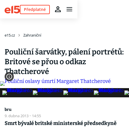
Předplatné
e15.cz
Zahraniční
Pouliční šarvátky, pálení portrétů:
Britové se přou o odkaz
Thatcherové
bru
9. dubna 2013
·
14:55
Smrt bývalé britské ministerské předsedkyně