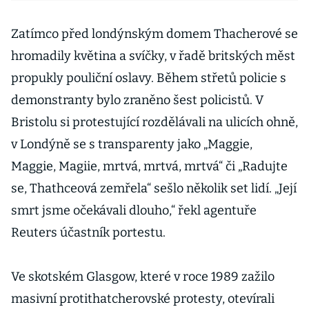
Zatímco před londýnským domem Thacherové se
hromadily květina a svíčky, v řadě britských měst
propukly pouliční oslavy. Během střetů policie s
demonstranty bylo zraněno šest policistů. V
Bristolu si protestující rozdělávali na ulicích ohně,
v Londýně se s transparenty jako „Maggie,
Maggie, Magiie, mrtvá, mrtvá, mrtvá“ či „Radujte
se, Thathceová zemřela“ sešlo několik set lidí. „Její
smrt jsme očekávali dlouho,“ řekl agentuře
Reuters účastník portestu.
Ve skotském Glasgow, které v roce 1989 zažilo
masivní protithatcherovské protesty, otevírali