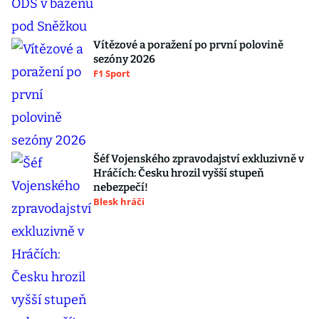
Vítězové a poražení po první polovině
sezóny 2026
F1 Sport
Šéf Vojenského zpravodajství exkluzivně v
Hráčích: Česku hrozil vyšší stupeň
nebezpečí!
Blesk hráči