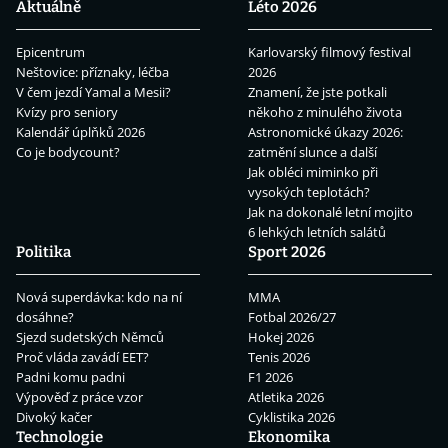
Aktuálně
Léto 2026
Epicentrum
Karlovarský filmový festival
Neštovice: příznaky, léčba
2026
V čem jezdí Yamal a Mesii?
Znamení, že jste potkali
Kvízy pro seniory
někoho z minulého života
Kalendář úplňků 2026
Astronomické úkazy 2026:
Co je bodycount?
zatmění slunce a další
Jak obléci miminko při
vysokých teplotách?
Jak na dokonalé letní mojito
6 lehkých letních salátů
Politika
Sport 2026
Nová superdávka: kdo na ní
MMA
dosáhne?
Fotbal 2026/27
Sjezd sudetských Němců
Hokej 2026
Proč vláda zavádí EET?
Tenis 2026
Padni komu padni
F1 2026
Výpověď z práce vzor
Atletika 2026
Divoký kačer
Cyklistika 2026
Technologie
Ekonomika