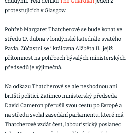
chudými,“ řekl deníku
The Guardian
jeden z
protestujících v Glasgow.
Pohřeb Margaret Thatcherové se bude konat ve
středu 17. dubna v londýnské katedrále svatého
Pavla. Zúčastní se i královna Alžběta II., jejíž
přítomnost na pohřbech bývalých ministerských
předsedů je výjimečná.
Na odkazu Thatcherové se ale neshodnou ani
britští politici. Zatímco ministerský předseda
David Cameron přerušil svou cestu po Evropě a
na středu svolal zasedání parlamentu, které má
Thatcherové vzdát čest, labouristický poslanec