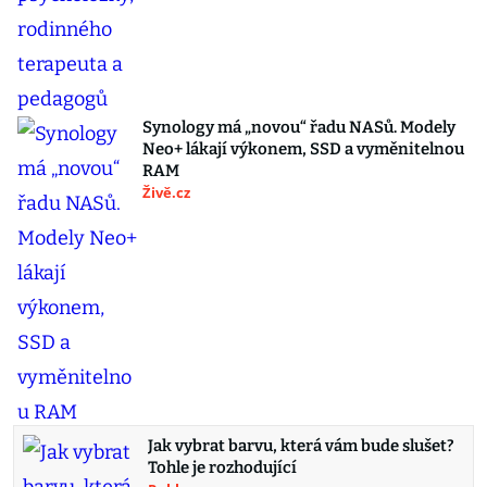
Synology má „novou“ řadu NASů. Modely
Neo+ lákají výkonem, SSD a vyměnitelnou
RAM
Živě.cz
Jak vybrat barvu, která vám bude slušet?
Tohle je rozhodující