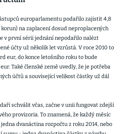
stupců europarlamentu podařilo zajistit 4,8
dy korun) na zaplacení dosud neproplacených
e v první sérii jednání nepodařilo nalézt
né účty už několik let vzrůstá. V roce 2010 to
rd eur, do konce letošního roku to bude
 eur. Také členské země uvedly, že je potřeba
ných účtů a související velikost částky už dál
ří schválit včas, začne v unii fungovat zdejší
vého provizoria. To znamená, že každý měsíc
 jedna dvanáctina rozpočtu z roku 2014, nebo
žší sumu - jedna dvanáctina částky z návrhu