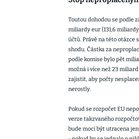
Toutou dohodou se podle zá
miliardy eur (131,6 miliar
účtů. Právě na této otázce s
shodu. Částka za neproplace
podle komise bylo pět milia
možná i více než 23 miliard
zajistit, aby počty nesplace
nerostly.
Pokud se rozpočet EU nepoda
verze takzvaného rozpočto
bude moci být utracena jen
- pokud by se jednalo o ni