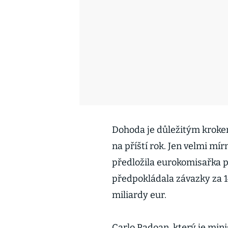
Dohoda je důležitým kroke
na příští rok. Jen velmi mír
předložila eurokomisařka p
předpokládala závazky za 14
miliardy eur.
Carlo Padoan, který je mini