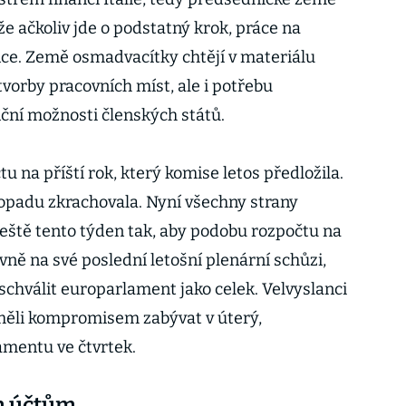
že ačkoliv jde o podstatný krok, práce na
nce. Země osmadvacítky chtějí v materiálu
vorby pracovních míst, ale i potřebu
ční možnosti členských států.
u na příští rok, který komise letos předložila.
topadu zkrachovala. Nyní všechny strany
ště tento týden tak, aby podobu rozpočtu na
ivně na své poslední letošní plenární schůzi,
, schválit europarlament jako celek. Velvyslanci
měli kompromisem zabývat v úterý,
amentu ve čtvrtek.
m účtům