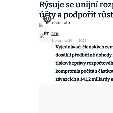
Rýsuje se unijní roz
účty a podpořit růs
ČTK
8. prosince 2014
·
20:51
Vyjednávači členských zem
dosáhli předběžné dohody 
tiskové zprávy rozpočtové
kompromis počítá s částkou 
závazcích a 141,2 miliardy e