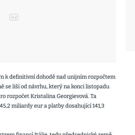
m k definitivní dohodě nad unijním rozpočtem
ně se liší od návrhu, který na konci listopadu
ro rozpočet Kristalina Georgievová. Ta
5,2 miliardy eur a platby dosahující 141,3
strem financí Itálie, tedy předsednické země