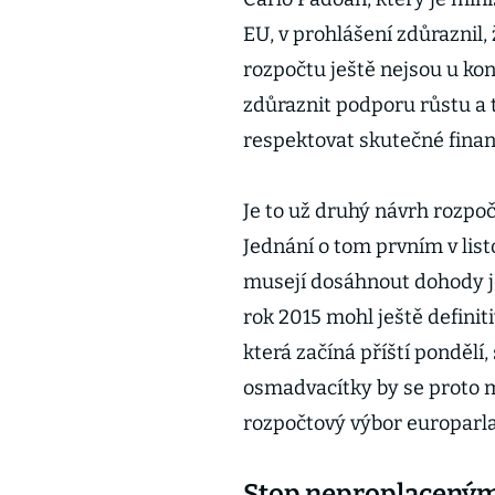
EU, v prohlášení zdůraznil, 
rozpočtu ještě nejsou u ko
zdůraznit podporu růstu a t
respektovat skutečné finan
Je to už druhý návrh rozpočt
Jednání o tom prvním v lis
musejí dosáhnout dohody je
rok 2015 mohl ještě definit
která začíná příští pondělí
osmadvacítky by se proto 
rozpočtový výbor europarl
Stop neproplacený