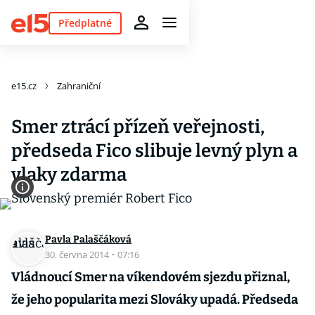
Předplatné
e15.cz
Zahraniční
Smer ztrácí přízeň veřejnosti,
předseda Fico slibuje levný plyn a
vlaky zdarma
Pavla Palaščáková
30. června 2014
·
07:16
Vládnoucí Smer na víkendovém sjezdu přiznal,
že jeho popularita mezi Slováky upadá. Předseda