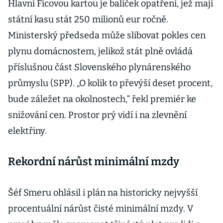
Hlavní Ficovou kartou je balíček opatření, jež mají
státní kasu stát 250 milionů eur ročně.
Ministerský předseda může slibovat pokles cen
plynu domácnostem, jelikož stát plně ovládá
příslušnou část Slovenského plynárenského
průmyslu (SPP). „O kolik to převýší deset procent,
bude záležet na okolnostech,“ řekl premiér ke
snižování cen. Prostor prý vidí i na zlevnění
elektřiny.
Rekordní nárůst minimální mzdy
Šéf Smeru ohlásil i plán na historicky nejvyšší
procentuální nárůst čisté minimální mzdy. V