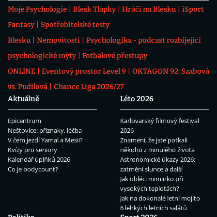
Moje Psychologie
Blesk Tlapky
Hráči na Blesku
iSport
Fantasy
Spotřebitelské testy
Blesku
Nemovitosti
Psychologika - podcast rozbíjející
psychologické mýty
Fotbalové přestupy
ONLINE
Eventový prostor Level 9
OKTAGON 92: Szabová
vs. Pudilová
Chance Liga 2026/27
Aktuálně
Léto 2026
Epicentrum
Karlovarský filmový festival
Neštovice: příznaky, léčba
2026
V čem jezdí Yamal a Mesii?
Znamení, že jste potkali
Kvízy pro seniory
někoho z minulého života
Kalendář úplňků 2026
Astronomické úkazy 2026:
Co je bodycount?
zatmění slunce a další
Jak obléci miminko při
vysokých teplotách?
Jak na dokonalé letní mojito
6 lehkých letních salátů