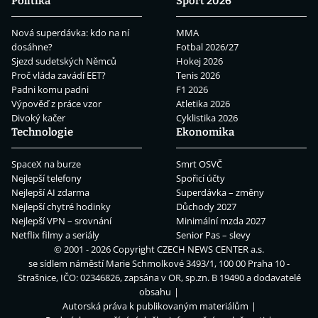
Politika
Sport 2026
Nová superdávka: kdo na ní
MMA
dosáhne?
Fotbal 2026/27
Sjezd sudetských Němců
Hokej 2026
Proč vláda zavádí EET?
Tenis 2026
Padni komu padni
F1 2026
Výpověď z práce vzor
Atletika 2026
Divoký kačer
Cyklistika 2026
Technologie
Ekonomika
SpaceX na burze
Smrt OSVČ
Nejlepší telefony
Spořicí účty
Nejlepší AI zdarma
Superdávka – změny
Nejlepší chytré hodinky
Důchody 2027
Nejlepší VPN – srovnání
Minimální mzda 2027
Netflix filmy a seriály
Senior Pas – slevy
© 2001 - 2026 Copyright
CZECH NEWS CENTER a.s.
se sídlem náměstí Marie Schmolkové 3493/1, 100 00 Praha 10 -
Strašnice, IČO: 02346826, zapsána v OR, sp.zn. B 19490 a dodavatelé
obsahu
Autorská práva k publikovaným materiálům