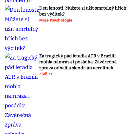
Den lenosti: Můžete si užít smrtelný hřích
bez výčitek?
Moje Psychologie
Za tragický pád letadla ATR v Brazílii
mohla námraza i posádka. Závěrečná
zpráva odhalila šlendrián aerolinek
Živě.cz