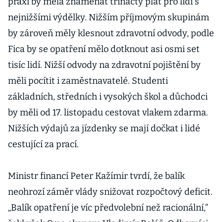
praxi by měla znamenat třináctý plat pro lidi s
nejnižšími výdělky. Nižším příjmovým skupinám
by zároveň měly klesnout zdravotní odvody, podle
Fica by se opatření mělo dotknout asi osmi set
tisíc lidí. Nižší odvody na zdravotní pojištění by
měli pocítit i zaměstnavatelé. Studenti
základních, středních i vysokých škol a důchodci
by měli od 17. listopadu cestovat vlakem zdarma.
Nižších výdajů za jízdenky se mají dočkat i lidé
cestující za prací.
Ministr financí Peter Kažímir tvrdí, že balík
neohrozí záměr vlády snižovat rozpočtový deficit.
„Balík opatření je víc předvolební než racionální,“