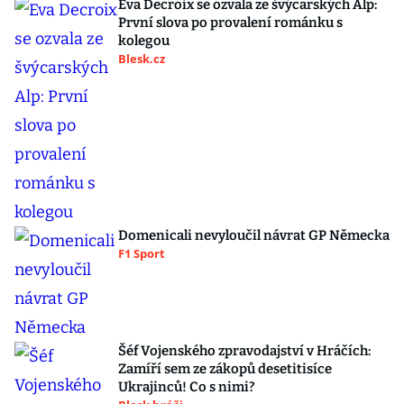
Eva Decroix se ozvala ze švýcarských Alp:
První slova po provalení románku s
kolegou
Blesk.cz
Domenicali nevyloučil návrat GP Německa
F1 Sport
Šéf Vojenského zpravodajství v Hráčích:
Zamíří sem ze zákopů desetitisíce
Ukrajinců! Co s nimi?