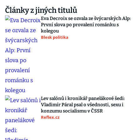
Články z jiných titulů
Eva Decroix se ozvala ze švýcarských Alp:
První slova po provalení románku s
kolegou
Blesk politika
Lev salónů i kronikář panelákové šedi:
Vladimír Páral psal o všednosti, sexu i
konzumu socialismu v ČSSR
Reflex.cz