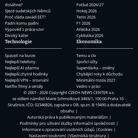
dosáhne?
Fotbal 2026/27
Sjezd sudetských Němců
Hokej 2026
Proč vláda zavádí EET?
Tenis 2026
Padni komu padni
F1 2026
Výpověď z práce vzor
Atletika 2026
Divoký kačer
Cyklistika 2026
Technologie
Ekonomika
SpaceX na burze
Temu a clo
Nejlepší telefony
Spořicí účty
Nejlepší AI zdarma
Superdávka – změny
Nejlepší chytré hodinky
Chybějící roky k důchodu
Nejlepší VPN – srovnání
Minimální mzda 2027
Netflix filmy a seriály
Vedro v práci
© 2001 - 2026 Copyright
CZECH NEWS CENTER a.s.
se sídlem náměstí Marie Schmolkové 3493/1, 100 00 Praha 10 -
Strašnice, IČO: 02346826, zapsána v OR, sp.zn. B 19490 a dodavatelé
obsahu
Autorská práva k publikovaným materiálům
Podmínky pro užívání služby informační společnosti
Informace o zpracování osobních údajů
Cookies
Nastavení soukromí
Vlastnická struktura