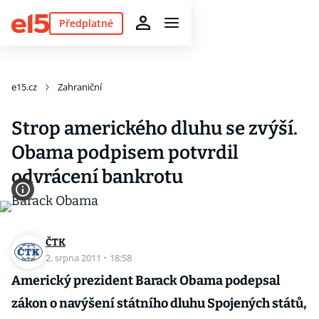
Předplatné
e15.cz
Zahraniční
Strop amerického dluhu se zvýší.
Obama podpisem potvrdil
odvrácení bankrotu
ČTK
2. srpna 2011
·
18:58
Americký prezident Barack Obama podepsal
zákon o navýšení státního dluhu Spojených států,