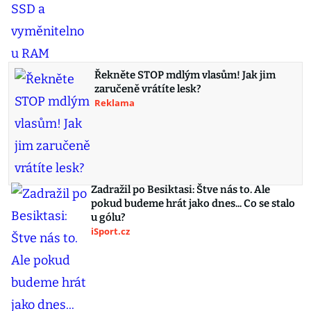
Řekněte STOP mdlým vlasům! Jak jim
zaručeně vrátíte lesk?
Reklama
Zadražil po Besiktasi: Štve nás to. Ale
pokud budeme hrát jako dnes... Co se stalo
u gólu?
iSport.cz