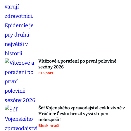
Vítězové a poražení po první polovině
sezóny 2026
F1 Sport
Šéf Vojenského zpravodajství exkluzivně v
Hráčích: Česku hrozil vyšší stupeň
nebezpečí!
Blesk hráči