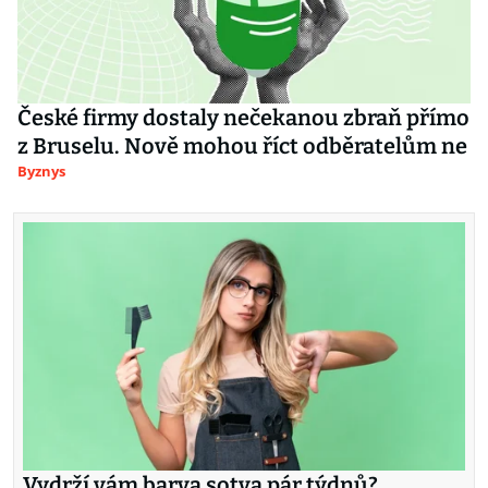
České firmy dostaly nečekanou zbraň přímo
z Bruselu. Nově mohou říct odběratelům ne
Byznys
Vydrží vám barva sotva pár týdnů?