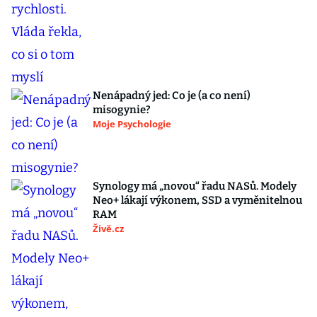
Nenápadný jed: Co je (a co není)
misogynie?
Moje Psychologie
Synology má „novou“ řadu NASů. Modely
Neo+ lákají výkonem, SSD a vyměnitelnou
RAM
Živě.cz