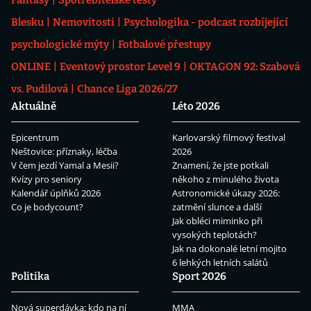
Blesku
Nemovitosti
Psychologika - podcast rozbíjející
psychologické mýty
Fotbalové přestupy
ONLINE
Eventový prostor Level 9
OKTAGON 92: Szabová
vs. Pudilová
Chance Liga 2026/27
Aktuálně
Léto 2026
Epicentrum
Karlovarský filmový festival
Neštovice: příznaky, léčba
2026
V čem jezdí Yamal a Mesii?
Znamení, že jste potkali
Kvízy pro seniory
někoho z minulého života
Kalendář úplňků 2026
Astronomické úkazy 2026:
Co je bodycount?
zatmění slunce a další
Jak obléci miminko při
vysokých teplotách?
Jak na dokonalé letní mojito
6 lehkých letních salátů
Politika
Sport 2026
Nová superdávka: kdo na ní
MMA