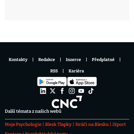
Kontakty
Redakce
Inzerce
Předplatné
RSS
Kariéra
Další témata z našich webů
Moje Psychologie
Blesk Tlapky
Hráči na Blesku
iSport
Fantasy
Spotřebitelské testy