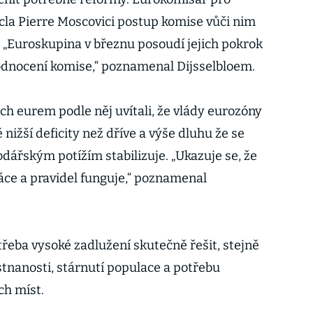
a cla Pierre Moscovici postup komise vůči nim
“. „Euroskupina v březnu posoudí jejich pokrok
dnocení komise,“ poznamenal Dijsselbloem.
cích eurem podle něj uvítali, že vlády eurozóny
nižší deficity než dříve a výše dluhu že se
řským potížím stabilizuje. „Ukazuje se, že
ráce a pravidel funguje,“ poznamenal
třeba vysoké zadlužení skutečně řešit, stejně
nanosti, stárnutí populace a potřebu
ch míst.