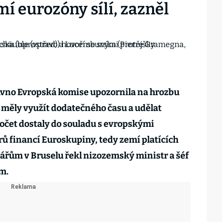
í eurozóny sílí, zazněl
vno Evropská komise upozornila na hrozbu
y měly využít dodatečného času a udělat
počet dostaly do souladu s evropskými
rů financí Euroskupiny, tedy zemí platících
ářům v Bruselu řekl nizozemský ministr a šéf
m.