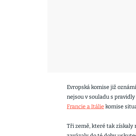
Evropská komise již oznámi
nejsou v souladu s pravidly 
Francie a Itálie
komise situa
Tři země, které tak získal
zavázaly do té doby uskute