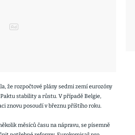
la, že rozpočtové plány sedmi zemí eurozóny
Paktu stability a růstu. V případě Belgie,
ci znovu posoudí v březnu příštího roku.
y několik měsíců času na nápravu, se písemně
čnit potřebné reformy. Eurokomisař pro