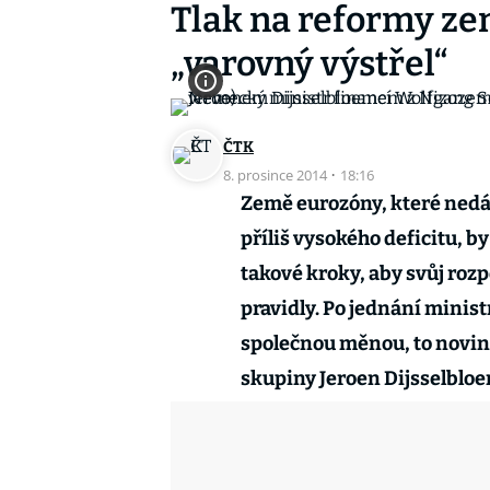
Tlak na reformy zem
„varovný výstřel“
ČTK
8. prosince 2014
·
18:16
Země eurozóny, které nedá
příliš vysokého deficitu, b
takové kroky, aby svůj roz
pravidly. Po jednání minist
společnou měnou, to novin
skupiny Jeroen Dijsselbloe