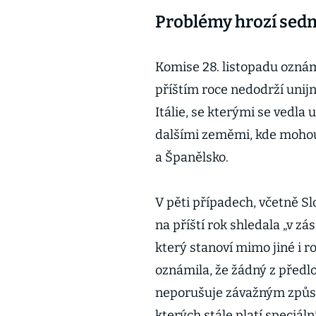
Problémy hrozí sed
Komise 28. listopadu oznám
příštím roce nedodrží unijn
Itálie, se kterými se vedla
dalšími zeměmi, kde mohou 
a Španělsko.
V pěti případech, včetně S
na příští rok shledala „v zá
který stanoví mimo jiné i 
oznámila, že žádný z předl
neporušuje závažným způs
kterých stále platí speciál