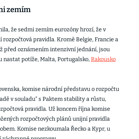
mi zemím
ila, že sedmi zemím eurozóny hrozí, že v
í rozpočtová pravidla. Kromě Belgie, Francie a
 už před oznámením intenzivní jednání, jsou
nastat potíže, Malta, Portugalsko,
Rakousko
lovenska, komise národní představu o rozpočtu
sadě v souladu“ s Paktem stability a růstu,
rozpočtová pravidla. Už koncem října komise
ožených rozpočtových plánů unijní pravidla
obem. Komise nezkoumala Řecko a Kypr, u
ní záchranné programy.