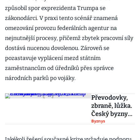
způsobil spor exprezidenta Trumpa se
zákonodárci. V praxi tento scénář znamená
omezování provozu federálních agentur na
nejnutnější procesy, přičemž zbytek pracovní síly
dostává nucenou dovolenou. Zároveň se
pozastavuje vyplácení mezd státním
zaměstnancům od úředníků přes správce
národních parků po vojáky.
Převodovky,
zbraně, lůžka.
Český byznys
vyděsil
Byznys
„Trump“ efekt
a kalkuluje s
Jakékoli řešení současné krize vyžaduje podporu