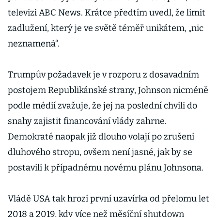
televizi ABC News. Krátce předtím uvedl, že limit
zadlužení, který je ve světě téměř unikátem, „nic
neznamená“.
Trumpův požadavek je v rozporu z dosavadním
postojem Republikánské strany, Johnson nicméně
podle médií zvažuje, že jej na poslední chvíli do
snahy zajistit financování vlády zahrne.
Demokraté naopak již dlouho volají po zrušení
dluhového stropu, ovšem není jasné, jak by se
postavili k případnému novému plánu Johnsona.
Vládě USA tak hrozí první uzavírka od přelomu let
2018 a 2019, kdy více než měsíční shutdown