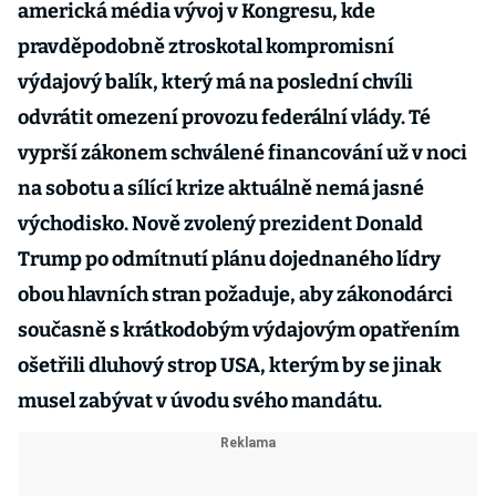
americká média vývoj v Kongresu, kde
pravděpodobně ztroskotal kompromisní
výdajový balík, který má na poslední chvíli
odvrátit omezení provozu federální vlády. Té
vyprší zákonem schválené financování už v noci
na sobotu a sílící krize aktuálně nemá jasné
východisko. Nově zvolený prezident Donald
Trump po odmítnutí plánu dojednaného lídry
obou hlavních stran požaduje, aby zákonodárci
současně s krátkodobým výdajovým opatřením
ošetřili dluhový strop USA, kterým by se jinak
musel zabývat v úvodu svého mandátu.