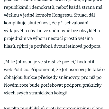
přesunem do
republikánů i demokratů, neboť každá strana má
zámoří
většinu v jedné komoře Kongresu. Situaci dál
komplikuje skutečnost, že při schvalování
výdajového návrhu ve sněmovně bez obvyklého
projednání ve výboru nestačí prostá většina
hlasů, nýbrž je potřebná dvoutřetinová podpora.
„Mike Johnson je ve strašlivé pozici,“ hodnotil
web Politico. Připomenul, že Johnsonovi jde také o
obhajobu funkce předsedy sněmovny, pro níž po
Novém roce bude potřebovat podporu prakticky
všech svých stranických kolegů.
Revolta republikánů proti kompromisnímu plánu