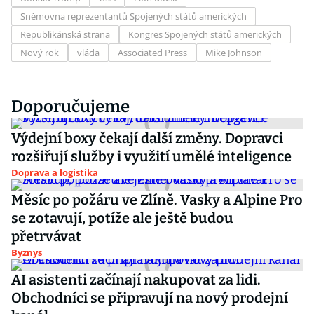
Sněmovna reprezentantů Spojených států amerických
Republikánská strana
Kongres Spojených států amerických
Nový rok
vláda
Associated Press
Mike Johnson
Doporučujeme
Výdejní boxy čekají další změny. Dopravci
rozšiřují služby i využití umělé inteligence
Doprava a logistika
Měsíc po požáru ve Zlíně. Vasky a Alpine Pro
se zotavují, potíže ale ještě budou
přetrvávat
Byznys
AI asistenti začínají nakupovat za lidi.
Obchodníci se připravují na nový prodejní