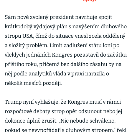
vedení
organizace
Trumpova
Sám nově zvolený prezident navrhuje spojit
protičínského
krátkodobý výdajový plán s navýšením dluhového
jestřába
stropu USA, čímž do situace vnesl zcela oddělený
a složitý problém. Limit zadlužení státu loni po
vleklých jednáních Kongres pozastavil do začátku
příštího roku, přičemž bez dalšího zásahu by na
něj podle analytiků vláda v praxi narazila o
několik měsíců později.
Trump nyní vyhlašuje, že Kongres musí v rámci
rozpočtové debaty strop opět odsunout nebo jej
dokonce úplně zrušit. „Nic nebude schváleno,
pokud se nevypořádají s dluhovým stropem,“ řekl