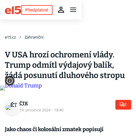
Předplatné
e15.cz
Zahraniční
V USA hrozí ochromení vlády.
Trump odmítl výdajový balík,
žádá posunutí dluhového stropu
ČTK
1
19. prosince 2024
·
18:40
Jako chaos či kolosální zmatek popisují