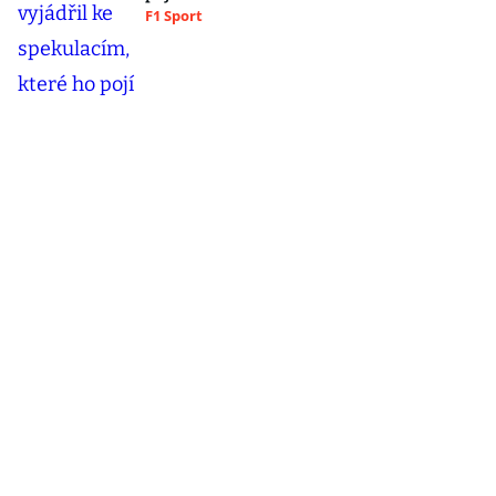
F1 Sport
Šéf Vojenského zpravodajství exkluzivně v
Hráčích: Česku hrozil vyšší stupeň
nebezpečí!
Blesk hráči