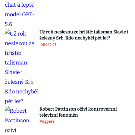
Už rok neslezou ze hřiště: talisman Slavie i
železný Srb. Kdo nechyběl pět let?
iSport.cz
Robert Pattinson oživí kontroverzní
televizní fenomén
Poggers