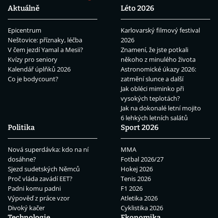
Aktuálně
Léto 2026
Epicentrum
Karlovarský filmový festival
Neštovice: příznaky, léčba
2026
V čem jezdí Yamal a Mesii?
Znamení, že jste potkali
Kvízy pro seniory
někoho z minulého života
Kalendář úplňků 2026
Astronomické úkazy 2026:
Co je bodycount?
zatmění slunce a další
Jak obléci miminko při
vysokých teplotách?
Jak na dokonalé letní mojito
6 lehkých letních salátů
Politika
Sport 2026
Nová superdávka: kdo na ní
MMA
dosáhne?
Fotbal 2026/27
Sjezd sudetských Němců
Hokej 2026
Proč vláda zavádí EET?
Tenis 2026
Padni komu padni
F1 2026
Výpověď z práce vzor
Atletika 2026
Divoký kačer
Cyklistika 2026
Technologie
Ekonomika