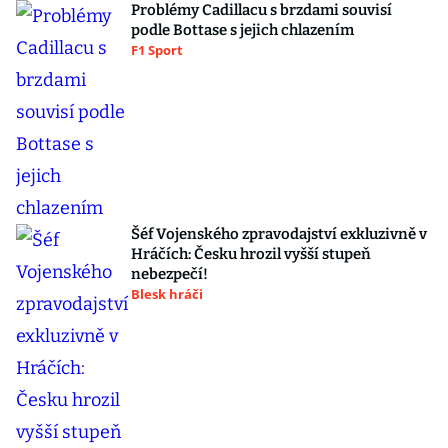
Problémy Cadillacu s brzdami souvisí
podle Bottase s jejich chlazením
F1 Sport
Šéf Vojenského zpravodajství exkluzivně v
Hráčích: Česku hrozil vyšší stupeň
nebezpečí!
Blesk hráči