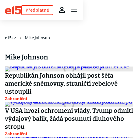
Předplatné
e15.cz
Mike Johnson
Mike Johnson
Republikán Johnson obhájil post šéfa
americké sněmovny, straničtí rebelové
ustoupili
Zahraniční
V USA hrozí ochromení vlády. Trump odmítl
výdajový balík, žádá posunutí dluhového
stropu
Zahraniční