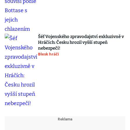
Šéf Vojenského zpravodajství exkluzivně v
Hráčích: Česku hrozil vyšší stupeň
nebezpečí!
Blesk hráči