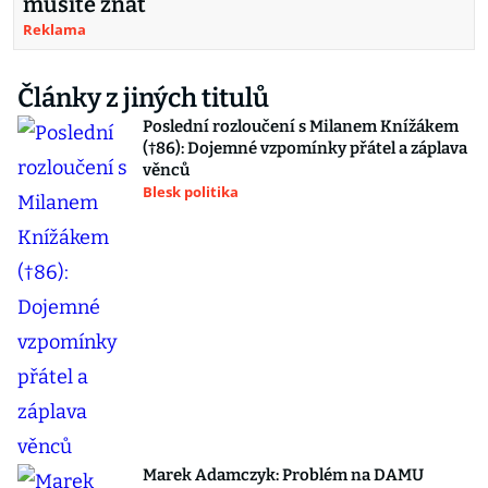
musíte znát
Reklama
Články z jiných titulů
Poslední rozloučení s Milanem Knížákem
(†86): Dojemné vzpomínky přátel a záplava
věnců
Blesk politika
Marek Adamczyk: Problém na DAMU