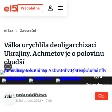
Předplatné
e15.cz
Zahraniční
Válka urychlila deoligarchizaci
Ukrajiny. Achmetov je o polovinu
chudší
4
Fotogalerie
Pavla Palaščáková
0
8. listopadu 2022
·
17:00