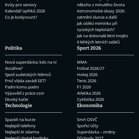
Kvízy pro seniory
někoho z minulého života
Kalendář úplňků 2026
Astronomické úkazy 2026:
Co je bodycount?
zatmění slunce a další
Jak obléci miminko při
vysokých teplotách?
Jak na dokonalé letní mojito
6 lehkých letních salátů
Politika
Sport 2026
Nová superdávka: kdo na ní
MMA
dosáhne?
Fotbal 2026/27
Sjezd sudetských Němců
Hokej 2026
Proč vláda zavádí EET?
Tenis 2026
Padni komu padni
F1 2026
Výpověď z práce vzor
Atletika 2026
Divoký kačer
Cyklistika 2026
Technologie
Ekonomika
SpaceX na burze
Smrt OSVČ
Nejlepší telefony
Spořicí účty
Nejlepší AI zdarma
Superdávka – změny
Nejlepší chytré hodinky
Důchody 2027