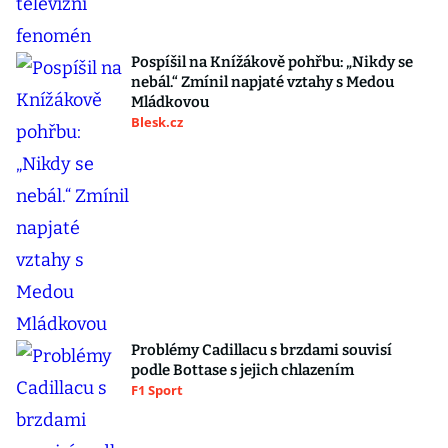
Pospíšil na Knížákově pohřbu: „Nikdy se
nebál.“ Zmínil napjaté vztahy s Medou
Mládkovou
Blesk.cz
Problémy Cadillacu s brzdami souvisí
podle Bottase s jejich chlazením
F1 Sport