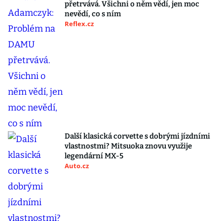
přetrvává. Všichni o něm vědí, jen moc
nevědí, co s ním
Reflex.cz
Další klasická corvette s dobrými jízdními
vlastnostmi? Mitsuoka znovu využije
legendární MX-5
Auto.cz