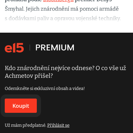
Šmyhal. Jejich znárodnění má pomoci armádě
s dodávkami paliv a opravou vojenské techniky.
Kdo znárodnění nejvíce odnese? O co vše už
Achmetov přišel?
Odemkněte si exkluzivní obsah a videa!
Koupit
Už mám předplatné.
Přihlásit se