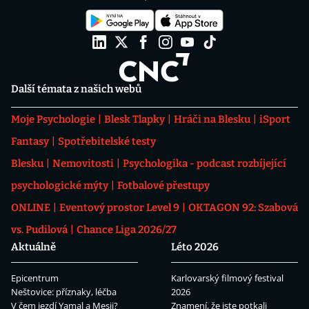
Další témata z našich webů
Moje Psychologie
Blesk Tlapky
Hráči na Blesku
iSport
Fantasy
Spotřebitelské testy
Blesku
Nemovitosti
Psychologika - podcast rozbíjející
psychologické mýty
Fotbalové přestupy
ONLINE
Eventový prostor Level 9
OKTAGON 92: Szabová
vs. Pudilová
Chance Liga 2026/27
Aktuálně
Léto 2026
Epicentrum
Karlovarský filmový festival
Neštovice: příznaky, léčba
2026
V čem jezdí Yamal a Mesii?
Znamení, že jste potkali