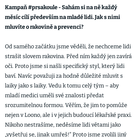
Kampaň #prsakoule - Sahám si na ně každý
měsíc cílí především na mladé lidi. Jak s nimi
mluvíte o rakovině a prevenci?
Od samého začátku jsme věděli, že nechceme lidi
strašit slovem rakovina. Před ním každý jen zavírá
oči. Proto jsme si našli specifický styl, který lidi
baví. Navíc považuji za hodně důležité mluvit s
laiky jako s laiky. Vedu k tomu celý tým – aby
mladí medici uměli své znalosti předat
srozumitelnou formou. Věřím, že jim to pomůže
nejen v Loono, ale i v jejich budoucí lékařské praxi.
Nikoho nestrašíme, neděsíme lidi větami jako
„vyšetřuj se, jinak umřeš!“ Proto jsme zvolili jiný