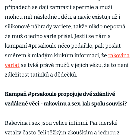
případech se dají zamrazit spermie a muži
mohou mít následně i děti, a navíc existují už i
silikonové náhrady varlete, takže nikdo nepozná,
že muž o jedno varle přišel. Jestli se nám s
kampaní #prsakoule něco podařilo, pak poslat
směrem k mladým klukům informaci, že
rakovina
varlat
se týká právě mužů v jejich věku, že to není
záležitost tatínků a dědečků.
Kampaň #prsakoule propojuje dvě zdánlivě
vzdálené věci - rakovinu a sex. Jak spolu souvisí?
Rakovina i sex jsou velice intimní. Partnerské
vztahy často čelí těžkým zkouškám a jednou z