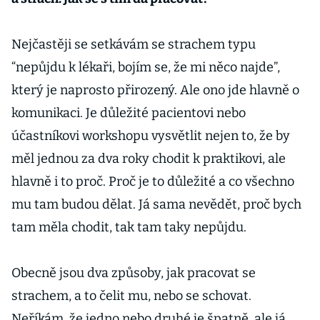
Nejčastěji se setkávám se strachem typu
“nepůjdu k lékaři, bojím se, že mi něco najde”,
který je naprosto přirozený. Ale ono jde hlavně o
komunikaci. Je důležité pacientovi nebo
účastníkovi workshopu vysvětlit nejen to, že by
měl jednou za dva roky chodit k praktikovi, ale
hlavně i to proč. Proč je to důležité a co všechno
mu tam budou dělat. Já sama nevědět, proč bych
tam měla chodit, tak tam taky nepůjdu.
Obecně jsou dva způsoby, jak pracovat se
strachem, a to čelit mu, nebo se schovat.
Neříkám, že jedno nebo druhé je špatně, ale já