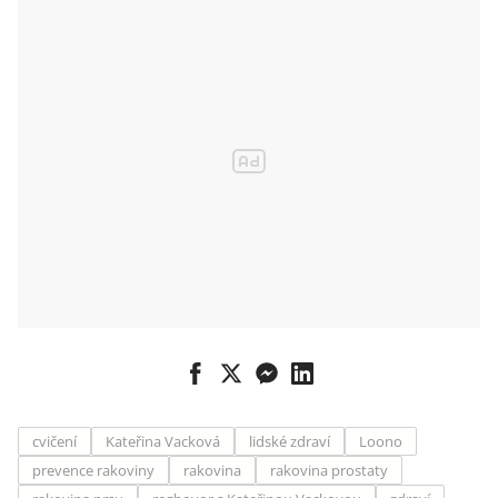
cvičení
Kateřina Vacková
lidské zdraví
Loono
prevence rakoviny
rakovina
rakovina prostaty