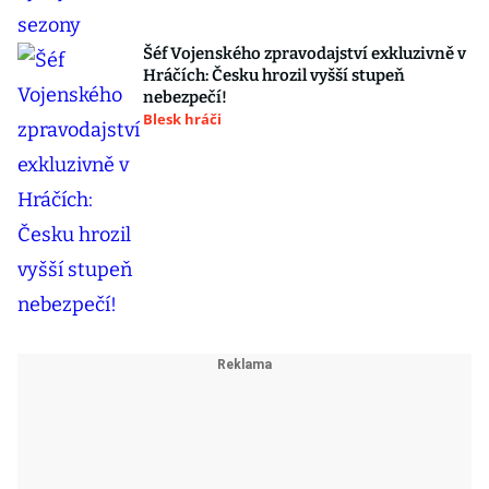
Šéf Vojenského zpravodajství exkluzivně v
Hráčích: Česku hrozil vyšší stupeň
nebezpečí!
Blesk hráči