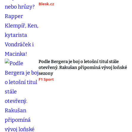
Blesk.cz
Podle Bergera je boj o letošní titul stále
otevřený. Rakušan připomíná vývoj loňské
sezony
F1 Sport