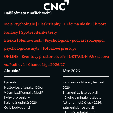
Další témata z našich webů
Moje Psychologie
Blesk Tlapky
Hráči na Blesku
iSport
Fantasy
Spotřebitelské testy
Blesku
Nemovitosti
Psychologika - podcast rozbíjející
psychologické mýty
Fotbalové přestupy
ONLINE
Eventový prostor Level 9
OKTAGON 92: Szabová
vs. Pudilová
Chance Liga 2026/27
Aktuálně
Léto 2026
Epicentrum
Karlovarský filmový festival
Neštovice: příznaky, léčba
2026
V čem jezdí Yamal a Mesii?
Znamení, že jste potkali
Kvízy pro seniory
někoho z minulého života
Kalendář úplňků 2026
Astronomické úkazy 2026:
Co je bodycount?
zatmění slunce a další
Jak obléci miminko při