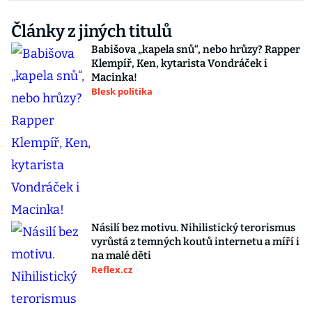
Články z jiných titulů
Babišova „kapela snů“, nebo hrůzy? Rapper
Klempíř, Ken, kytarista Vondráček i
Macinka!
Blesk politika
Násilí bez motivu. Nihilistický terorismus
vyrůstá z temných koutů internetu a míří i
na malé děti
Reflex.cz