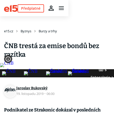
Předplatné
e15.cz
Byznys
Burzy a trhy
ČNB trestá za emise bondů bez
razítka
5
Fotogalerie
Jaroslav Bukovský
19. listopadu 2019
·
06:00
Podnikatel ze Strakonic dokázal v posledních