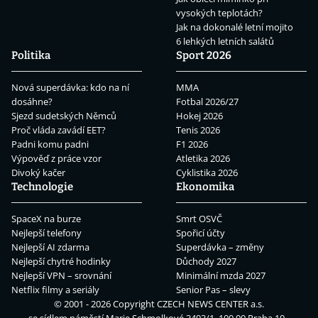
vysokých teplotách?
Jak na dokonalé letní mojito
6 lehkých letních salátů
Politika
Sport 2026
Nová superdávka: kdo na ní
MMA
dosáhne?
Fotbal 2026/27
Sjezd sudetských Němců
Hokej 2026
Proč vláda zavádí EET?
Tenis 2026
Padni komu padni
F1 2026
Výpověď z práce vzor
Atletika 2026
Divoký kačer
Cyklistika 2026
Technologie
Ekonomika
SpaceX na burze
Smrt OSVČ
Nejlepší telefony
Spořicí účty
Nejlepší AI zdarma
Superdávka – změny
Nejlepší chytré hodinky
Důchody 2027
Nejlepší VPN – srovnání
Minimální mzda 2027
Netflix filmy a seriály
Senior Pas – slevy
© 2001 - 2026 Copyright
CZECH NEWS CENTER a.s.
se sídlem náměstí Marie Schmolkové 3493/1, 100 00 Praha 10 -