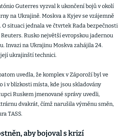
ónio Guterres vyzval k ukončení bojů v okolí
rny na Ukrajině. Moskva a Kyjev se vzájemně
í. O situaci jednala ve čtvrtek Rada bezpečnosti
 Reuters. Rusko největší evropskou jadernou
u. Invazi na Ukrajinu Moskva zahájila 24.
její ukrajinští technici.
atom uvedla, že komplex v Záporoží byl ve
o i v blízkosti místa, kde jsou skladovány
stupci Ruskem jmenované správy uvedli,
ektrárnu dvakrát, čímž narušila výměnu směn,
ura TASS.
ostněn, aby bojoval s krizí