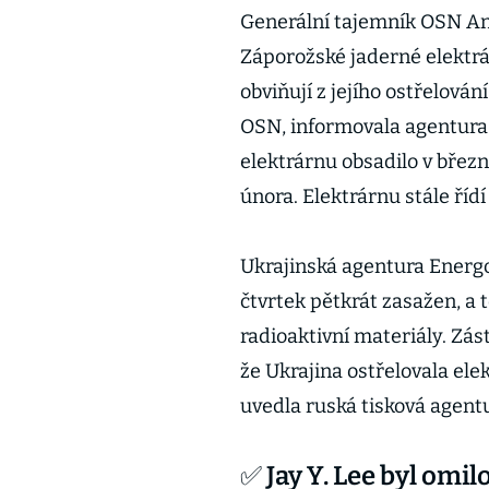
Generální tajemník OSN Ant
Záporožské jaderné elektrá
obviňují z jejího ostřelován
OSN, informovala agentura
elektrárnu obsadilo v březn
února. Elektrárnu stále řídí 
Ukrajinská agentura Energo
čtvrtek pětkrát zasažen, a t
radioaktivní materiály. Zá
že Ukrajina ostřelovala el
uvedla ruská tisková agent
✅ Jay Y. Lee byl omil