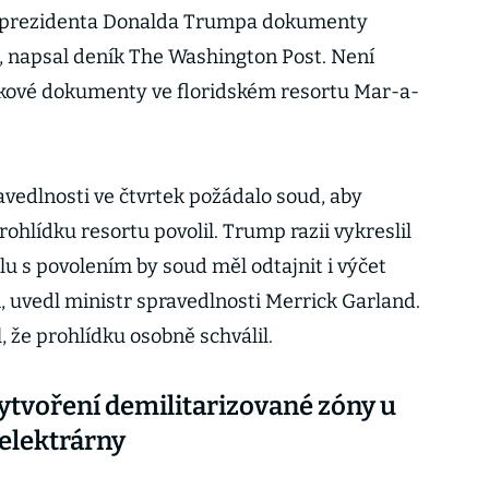
o prezidenta Donalda Trumpa dokumenty
í, napsal deník The Washington Post. Není
takové dokumenty ve floridském resortu Mar-a-
vedlnosti ve čtvrtek požádalo soud, aby
prohlídku resortu povolil. Trump razii vykreslil
olu s povolením by soud měl odtajnit i výčet
, uvedl ministr spravedlnosti Merrick Garland.
, že prohlídku osobně schválil.
ytvoření demilitarizované zóny u
elektrárny