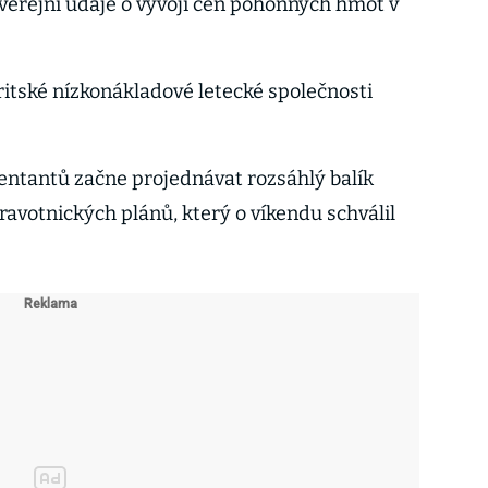
zveřejní údaje o vývoji cen pohonných hmot v
ritské nízkonákladové letecké společnosti
tantů začne projednávat rozsáhlý balík
ravotnických plánů, který o víkendu schválil