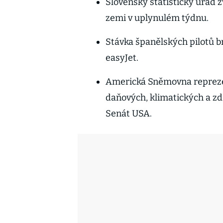
Slovenský statistický úřad 
zemi v uplynulém týdnu.
Stávka španělských pilotů b
easyJet.
Americká Sněmovna reprezen
daňových, klimatických a zd
Senát USA.