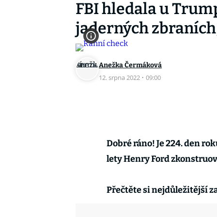
FBI hledala u Tru
jaderných zbraních,
Anežka Čermáková
12. srpna 2022
·
09:00
Dobré ráno! Je 224. den rok
lety Henry Ford zkonstruova
Přečtěte si nejdůležitější 