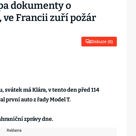
mpa dokumenty o
 ve Francii zuří požár
Diskuze (
0
)
u, svátek má Klára, v tento den před 114
l první auto z řady Model T.
zahraniční zprávy dne.