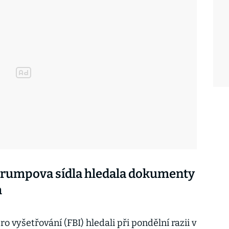
 Trumpova sídla hledala dokumenty
h
o vyšetřování (FBI) hledali při pondělní razii v