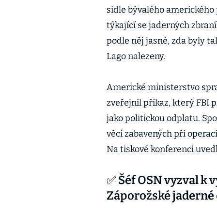
sídle bývalého americkéh
týkající se jaderných zbran
podle něj jasné, zda byly 
Lago nalezeny.
Americké ministerstvo spra
zveřejnil příkaz, který FBI 
jako politickou odplatu. Sp
věcí zabavených při operaci
Na tiskové konferenci uvedl
✅ Šéf OSN vyzval k v
Záporožské jaderné 