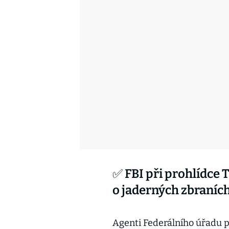
✅ FBI při prohlídce
o jaderných zbraníc
Agenti Federálního úřadu pr