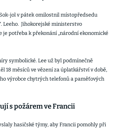
 Sok-jol v pátek omilostnil místopředsedu
. Leeho. Jihokorejské ministerstvo
ee je potřeba k překonání „národní ekonomické
míry symbolické. Lee už byl podmínečně
ěl 18 měsíců ve vězení za úplatkářství v době,
ého výrobce chytrých telefonů a paměťových
jují s požárem ve Francii
yslaly hasičské týmy, aby Francii pomohly při