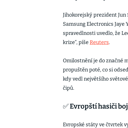
Jihokorejský prezident Jun
Samsung Electronics Jaye Y
spravedlnosti uvedlo, že L
krize“, píše
Reuters
.
Omilostnění je do značné 
propuštěn poté, co si odsed
kdy vedl největšího světov
čipů.
✅ Evropští hasiči bo
Evropské státy ve čtvrtek v