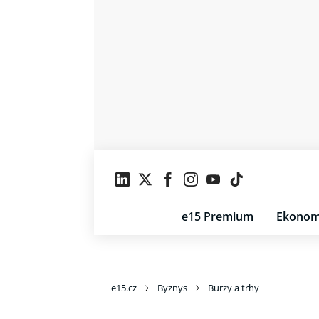
e15 Premium
Ekonom
e15.cz
Byznys
Burzy a trhy