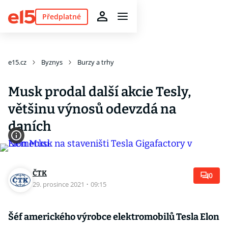
Předplatné
e15.cz
Byznys
Burzy a trhy
Musk prodal další akcie Tesly,
většinu výnosů odevzdá na
daních
ČTK
0
29. prosince 2021
·
09:15
Šéf amerického výrobce elektromobilů Tesla Elon