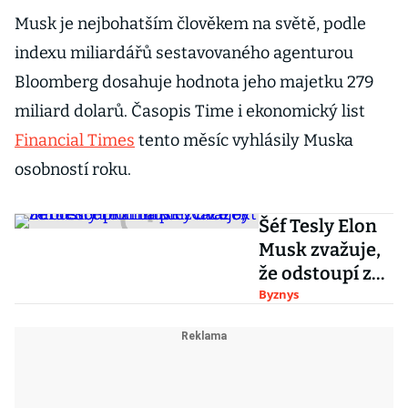
Musk je nejbohatším člověkem na světě, podle
indexu miliardářů sestavovaného agenturou
Bloomberg dosahuje hodnota jeho majetku 279
miliard dolarů. Časopis Time i ekonomický list
Financial Times
tento měsíc vyhlásily Muska
osobností roku.
Šéf Tesly Elon
Musk zvažuje,
že odstoupí z
funkce. Chce
Byznys
být
influencerem
na plný úvazek