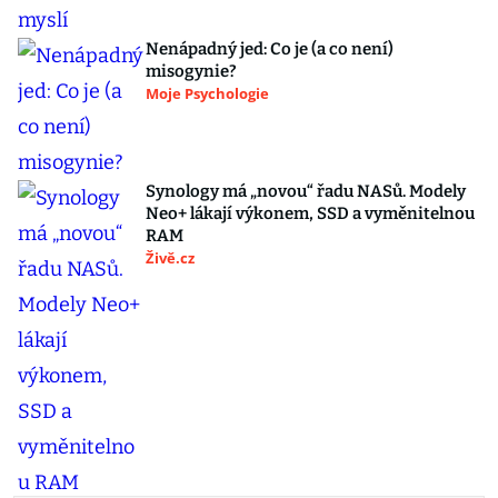
Nenápadný jed: Co je (a co není)
misogynie?
Moje Psychologie
Synology má „novou“ řadu NASů. Modely
Neo+ lákají výkonem, SSD a vyměnitelnou
RAM
Živě.cz