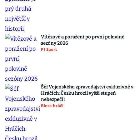
Vítězové a poražení po první polovině
sezóny 2026
F1 Sport
Šéf Vojenského zpravodajství exkluzivně v
Hráčích: Česku hrozil vyšší stupeň
nebezpečí!
Blesk hráči