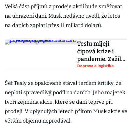
Velká část příjmů z prodeje akcií bude směřovat
na uhrazení daní. Musk nedávno uvedl, že letos
na daních zaplatí přes 11 miliard dolarů.
Teslu míjejí
čipová krize i
pandemie. Zažila
nejúspěšnější rok
Doprava a logistika
v historii
Šéf Tesly se opakovaně stával terčem kritiky, že
neplatí spravedlivý podíl na daních. Jeho majetek
tvoří zejména akcie, které se daní teprve při
prodeji. V uplynulých letech přitom Musk akcie ve
větším objemu neprodával.