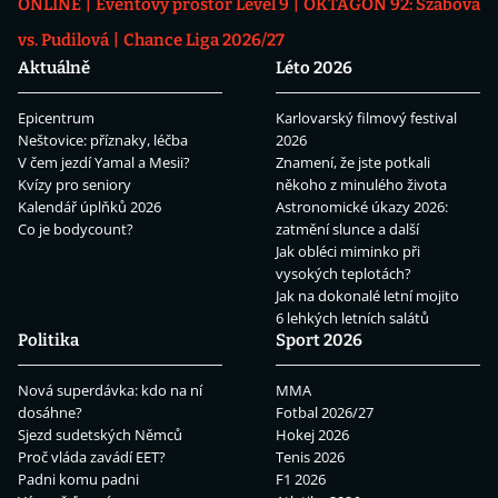
ONLINE
Eventový prostor Level 9
OKTAGON 92: Szabová
vs. Pudilová
Chance Liga 2026/27
Aktuálně
Léto 2026
Epicentrum
Karlovarský filmový festival
Neštovice: příznaky, léčba
2026
V čem jezdí Yamal a Mesii?
Znamení, že jste potkali
Kvízy pro seniory
někoho z minulého života
Kalendář úplňků 2026
Astronomické úkazy 2026:
Co je bodycount?
zatmění slunce a další
Jak obléci miminko při
vysokých teplotách?
Jak na dokonalé letní mojito
6 lehkých letních salátů
Politika
Sport 2026
Nová superdávka: kdo na ní
MMA
dosáhne?
Fotbal 2026/27
Sjezd sudetských Němců
Hokej 2026
Proč vláda zavádí EET?
Tenis 2026
Padni komu padni
F1 2026