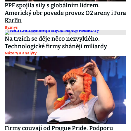
PPF spojila síly s globálním lídrem.
Americký obr povede provoz O2 areny i Fora
Karlín
Byznys
Na trzích se děje něco nezvyklého.
Technologické firmy shánějí miliardy
Názory a analýzy
Firmy couvají od Prague Pride. Podporu