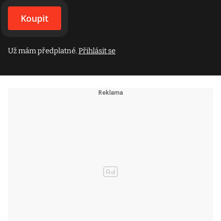
Koupit
Už mám předplatné.
Přihlásit se