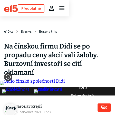
Předplatné
e15.cz
Byznys
Burzy a trhy
Na čínskou firmu Didi se po
propadu ceny akcií valí žaloby.
Burzovní investoři se cítí
oklamaní
3
Fotogalerie
Jaroslav Krejčí
0
9. července 2021
·
05:30