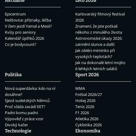
Aktuálně
Léto 2026
Epicentrum
Karlovarský filmový festival
Neštovice: příznaky, léčba
2026
V čem jezdí Yamal a Mesii?
Znamení, že jste potkali
Kvízy pro seniory
někoho z minulého života
Kalendář úplňků 2026
Astronomické úkazy 2026:
Co je bodycount?
zatmění slunce a další
Jak obléci miminko při
vysokých teplotách?
Jak na dokonalé letní mojito
6 lehkých letních salátů
Politika
Sport 2026
Nová superdávka: kdo na ní
MMA
dosáhne?
Fotbal 2026/27
Sjezd sudetských Němců
Hokej 2026
Proč vláda zavádí EET?
Tenis 2026
Padni komu padni
F1 2026
Výpověď z práce vzor
Atletika 2026
Divoký kačer
Cyklistika 2026
Technologie
Ekonomika