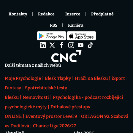
Kontakty
Redakce
Inzerce
Předplatné
RSS
Kariéra
Další témata z našich webů
Moje Psychologie
Blesk Tlapky
Hráči na Blesku
iSport
Fantasy
Spotřebitelské testy
Blesku
Nemovitosti
Psychologika - podcast rozbíjející
psychologické mýty
Fotbalové přestupy
ONLINE
Eventový prostor Level 9
OKTAGON 92: Szabová
vs. Pudilová
Chance Liga 2026/27