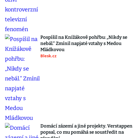
Pospíšil na Knížákově pohřbu: „Nikdy se
nebál.“ Zmínil napjaté vztahy s Medou
Mládkovou
Blesk.cz
Domácí zázemí a jiné projekty. Verstappen
popsal, co mu pomáhá se soustředit na