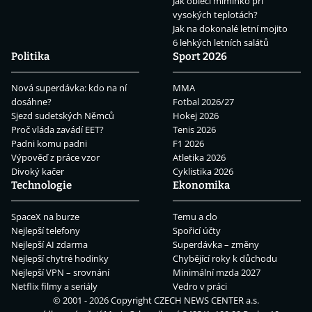
Jak obléci miminko při
vysokých teplotách?
Jak na dokonalé letní mojito
6 lehkých letních salátů
Politika
Sport 2026
Nová superdávka: kdo na ní
MMA
dosáhne?
Fotbal 2026/27
Sjezd sudetských Němců
Hokej 2026
Proč vláda zavádí EET?
Tenis 2026
Padni komu padni
F1 2026
Výpověď z práce vzor
Atletika 2026
Divoký kačer
Cyklistika 2026
Technologie
Ekonomika
SpaceX na burze
Temu a clo
Nejlepší telefony
Spořicí účty
Nejlepší AI zdarma
Superdávka – změny
Nejlepší chytré hodinky
Chybějící roky k důchodu
Nejlepší VPN – srovnání
Minimální mzda 2027
Netflix filmy a seriály
Vedro v práci
© 2001 - 2026 Copyright
CZECH NEWS CENTER a.s.