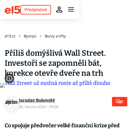
Předplatné
e15.cz
Byznys
Burzy a trhy
Příliš domýšlivá Wall Street.
Investoři se zapomněli bát,
korekce otevře dveře na trh
Jaroslav Bukovský
0
30. června 2024
·
05:00
Co spojuje předvečer velké finanční krize před