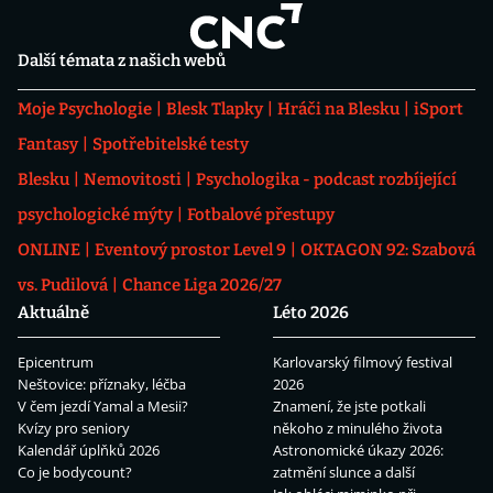
Další témata z našich webů
Moje Psychologie
Blesk Tlapky
Hráči na Blesku
iSport
Fantasy
Spotřebitelské testy
Blesku
Nemovitosti
Psychologika - podcast rozbíjející
psychologické mýty
Fotbalové přestupy
ONLINE
Eventový prostor Level 9
OKTAGON 92: Szabová
vs. Pudilová
Chance Liga 2026/27
Aktuálně
Léto 2026
Epicentrum
Karlovarský filmový festival
Neštovice: příznaky, léčba
2026
V čem jezdí Yamal a Mesii?
Znamení, že jste potkali
Kvízy pro seniory
někoho z minulého života
Kalendář úplňků 2026
Astronomické úkazy 2026:
Co je bodycount?
zatmění slunce a další