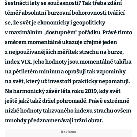
šestnácti lety se současností? Tak třeba zdání
téměř absolutní burzovní bohorovnosti tvářící
se, že svět je ekonomicky i geopoliticky
v maximálním „dostupném“ pořádku. Právě tímto
směrem momentálně ukazuje zřejmě jeden
z nejpoužívanějších měřítek strachu na burze,
index VIX. Jeho hodnoty jsou momentálně takřka
na pětiletém minimu a oprašují tak vzpomínky
na svět, který už investoři prakticky nepamatují.
Na harmonický závěr léta roku 2019, kdy svět
ještě jakž takž držel pohromadě. Právě extrémně
nízké hodnoty takzvaného indexu strachu ovšem
mnohdy předznamenávají tržní obrat.