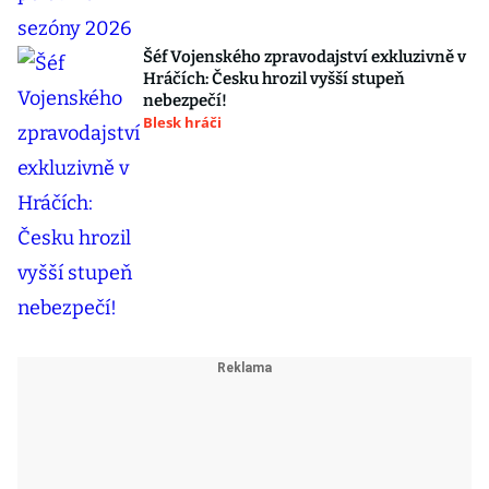
Šéf Vojenského zpravodajství exkluzivně v
Hráčích: Česku hrozil vyšší stupeň
nebezpečí!
Blesk hráči