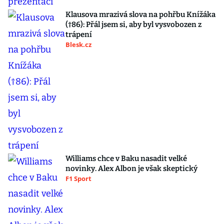
Klausova mrazivá slova na pohřbu Knížáka
(†86): Přál jsem si, aby byl vysvobozen z
trápení
Blesk.cz
Williams chce v Baku nasadit velké
novinky. Alex Albon je však skeptický
F1 Sport