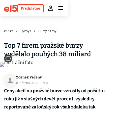
Předplatné
e15.cz
Byznys
Burzy a trhy
Top 7 firem pražské burzy
vydělalo pouhých 38 miliard
Zdeněk Pečený
8. března 2012
·
06:31
Ceny akcií na pražské burze vzrostly od počátku
roku již o slušných devět procent, výsledky
reportované za loňský rok však zdaleka tak