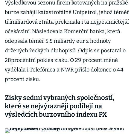
Výsledkovou sezonu firem kotovaných na pražské
burze zahájil katastrofálně Unipetrol, jehož téměř
třímiliardová ztráta překonala i ta nejpesimičtější
očekávání. Následovala Komerční banka, která
odepsala téměř 5,5 miliardy eur z hodnoty
držených řeckých dluhopisů. Odpis se postaral o
28procentní pokles zisku. O 29 procent méně
vydělala i Telefónica a NWR přišlo dokonce o 44
procent zisku.
Zisky sedmi vybraných společností,
které se nejvýrazněji podílejí na
výsledcích burzovního indexu PX