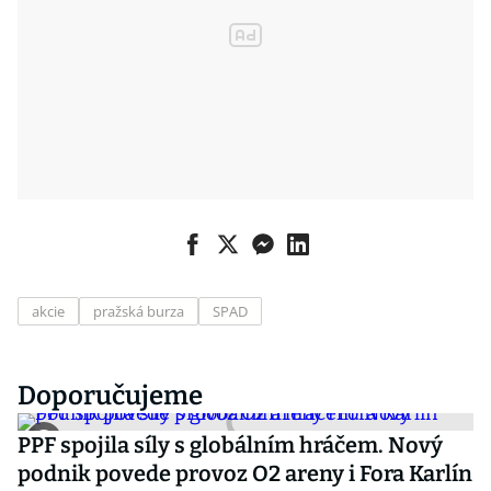
akcie
pražská burza
SPAD
Doporučujeme
PPF spojila síly s globálním hráčem. Nový
podnik povede provoz O2 areny i Fora Karlín