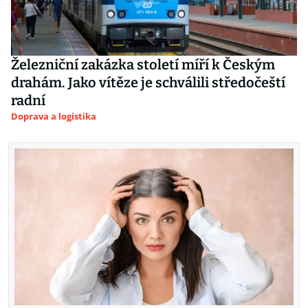
Železniční zakázka století míří k Českým
drahám. Jako vítěze je schválili středočeští
radní
Doprava a logistika