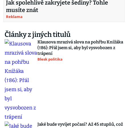
Jak spolehlivě zakryjete šediny? Tohle
musíte znát
Reklama
Články z jiných titulů
Klausova mrazivá slova na pohřbu Knížáka
(†86): Přál jsem si, aby byl vysvobozen z
trápení
Blesk politika
Jaké bude vyvíjet počasí? Až 45 stupňů, což