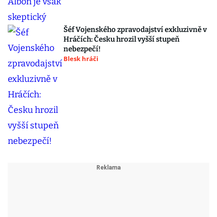
Šéf Vojenského zpravodajství exkluzivně v
Hráčích: Česku hrozil vyšší stupeň
nebezpečí!
Blesk hráči