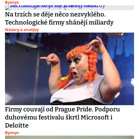
Byznys
Na trzích se děje něco nezvyklého.
Technologické firmy shánějí miliardy
Názory a analýzy
Firmy couvají od Prague Pride. Podporu
duhovému festivalu škrtl Microsoft i
Deloitte
Byznys