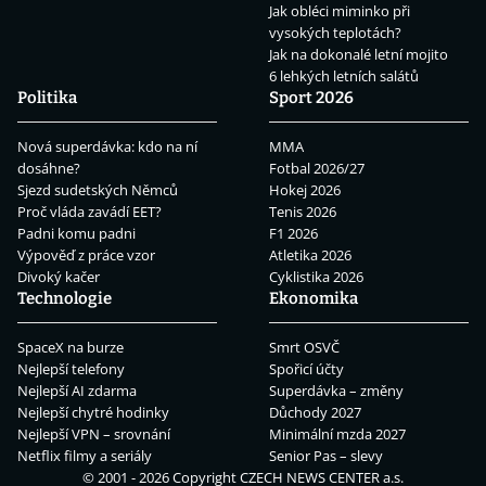
Jak obléci miminko při
vysokých teplotách?
Jak na dokonalé letní mojito
6 lehkých letních salátů
Politika
Sport 2026
Nová superdávka: kdo na ní
MMA
dosáhne?
Fotbal 2026/27
Sjezd sudetských Němců
Hokej 2026
Proč vláda zavádí EET?
Tenis 2026
Padni komu padni
F1 2026
Výpověď z práce vzor
Atletika 2026
Divoký kačer
Cyklistika 2026
Technologie
Ekonomika
SpaceX na burze
Smrt OSVČ
Nejlepší telefony
Spořicí účty
Nejlepší AI zdarma
Superdávka – změny
Nejlepší chytré hodinky
Důchody 2027
Nejlepší VPN – srovnání
Minimální mzda 2027
Netflix filmy a seriály
Senior Pas – slevy
© 2001 - 2026 Copyright
CZECH NEWS CENTER a.s.