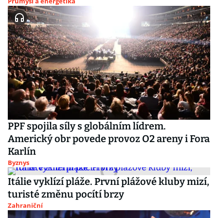
Průmysl a energetika
PPF spojila síly s globálním lídrem.
Americký obr povede provoz O2 areny i Fora
Karlín
Byznys
Itálie vyklízí pláže. První plážové kluby mizí,
turisté změnu pocítí brzy
Zahraniční