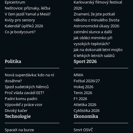
Epicentrum
Karlovarský filmový festival
Neštovice: příznaky, léčba
2026
V čem jezdí Yamal a Mesii?
Znamení, že jste potkali
Kvízy pro seniory
někoho z minulého života
Kalendář úplňků 2026
Astronomické úkazy 2026:
Co je bodycount?
zatmění slunce a další
Jak obléci miminko při
vysokých teplotách?
Jak na dokonalé letní mojito
6 lehkých letních salátů
Politika
Sport 2026
Nová superdávka: kdo na ní
MMA
dosáhne?
Fotbal 2026/27
Sjezd sudetských Němců
Hokej 2026
Proč vláda zavádí EET?
Tenis 2026
Padni komu padni
F1 2026
Výpověď z práce vzor
Atletika 2026
Divoký kačer
Cyklistika 2026
Technologie
Ekonomika
SpaceX na burze
Smrt OSVČ