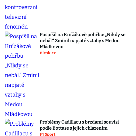
Pospíšil na Knížákově pohřbu: „Nikdy se
nebál.“ Zmínil napjaté vztahy s Medou
Mládkovou
Blesk.cz
Problémy Cadillacu s brzdami souvisí
podle Bottase s jejich chlazením
F1 Sport