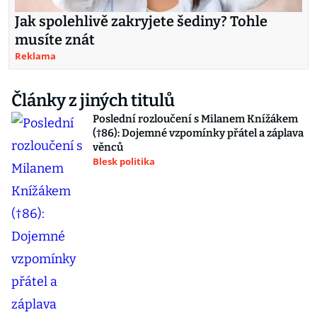
Jak spolehlivě zakryjete šediny? Tohle
musíte znát
Reklama
Články z jiných titulů
Poslední rozloučení s Milanem Knížákem
(†86): Dojemné vzpomínky přátel a záplava
věnců
Blesk politika