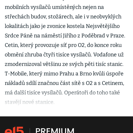
mobilních vysílačů umístěných nejen na
střechách budov, stožárech, ale i v neobvyklých
lokalitách jako je zvonice kostela Nejsvětějšího
Srdce Páně na náměstí Jiřího z Poděbrad v Praze.
Cetin, který provozuje síť pro O2, do konce roku
obmění zhruba čtyři tisíce vysílačů. Vodafone už
zmodernizoval většinu ze svých pěti tisíc stanic.
T-Mobile, který mimo Prahu a Brno kvůli úspoře
nákladů sdílí značnou část sítě s O2 a s Cetinem,
má další tisíce vysílačů. Operátoři do toho také
stavějí nové stanice.