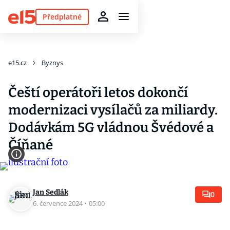
Předplatné
e15.cz
Byznys
Čeští operátoři letos dokončí
modernizaci vysílačů za miliardy.
Dodávkám 5G vládnou Švédové a
Číňané
Jan Sedlák
0
6. července 2024
·
05:00