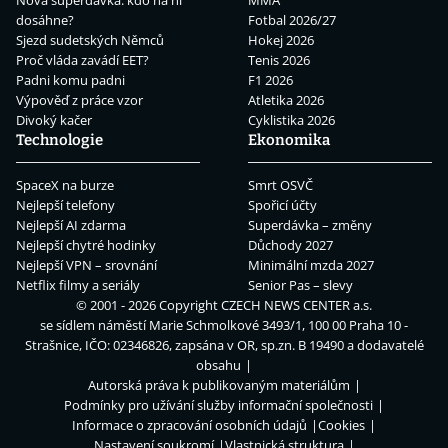
dosáhne?
Fotbal 2026/27
Sjezd sudetských Němců
Hokej 2026
Proč vláda zavádí EET?
Tenis 2026
Padni komu padni
F1 2026
Výpověď z práce vzor
Atletika 2026
Divoký kačer
Cyklistika 2026
Technologie
Ekonomika
SpaceX na burze
Smrt OSVČ
Nejlepší telefony
Spořicí účty
Nejlepší AI zdarma
Superdávka – změny
Nejlepší chytré hodinky
Důchody 2027
Nejlepší VPN – srovnání
Minimální mzda 2027
Netflix filmy a seriály
Senior Pas – slevy
© 2001 - 2026 Copyright
CZECH NEWS CENTER a.s.
se sídlem náměstí Marie Schmolkové 3493/1, 100 00 Praha 10 -
Strašnice, IČO: 02346826, zapsána v OR, sp.zn. B 19490 a dodavatelé
obsahu
Autorská práva k publikovaným materiálům
Podmínky pro užívání služby informační společnosti
Informace o zpracování osobních údajů
Cookies
Nastavení soukromí
Vlastnická struktura