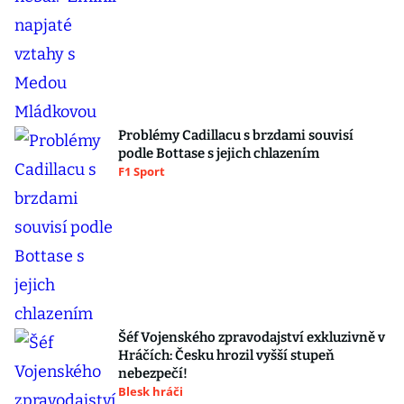
Problémy Cadillacu s brzdami souvisí
podle Bottase s jejich chlazením
F1 Sport
Šéf Vojenského zpravodajství exkluzivně v
Hráčích: Česku hrozil vyšší stupeň
nebezpečí!
Blesk hráči