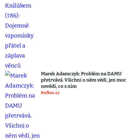
Marek Adamczyk: Problém na DAMU
přetrvává. Všichni o něm vědí, jen moc
nevědí, co s ním
Reflex.cz