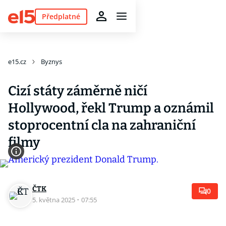
Předplatné
e15.cz
Byznys
Cizí státy záměrně ničí
Hollywood, řekl Trump a oznámil
stoprocentní cla na zahraniční
filmy
ČTK
0
5. května 2025
·
07:55