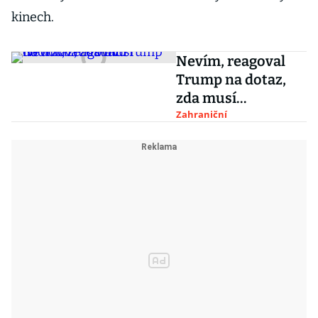
kinech.
Nevím, reagoval
Trump na dotaz,
zda musí
dodržovat ústavu
Zahraniční