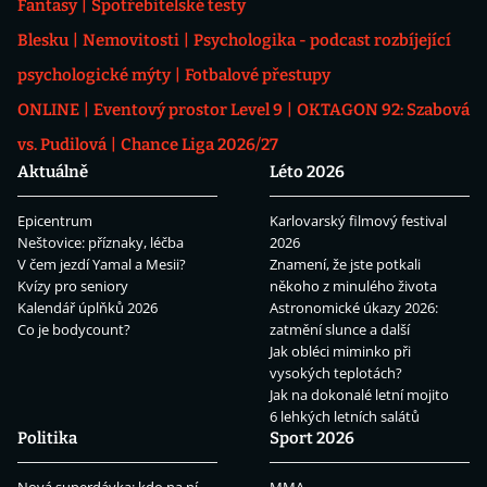
Fantasy
Spotřebitelské testy
Blesku
Nemovitosti
Psychologika - podcast rozbíjející
psychologické mýty
Fotbalové přestupy
ONLINE
Eventový prostor Level 9
OKTAGON 92: Szabová
vs. Pudilová
Chance Liga 2026/27
Aktuálně
Léto 2026
Epicentrum
Karlovarský filmový festival
Neštovice: příznaky, léčba
2026
V čem jezdí Yamal a Mesii?
Znamení, že jste potkali
Kvízy pro seniory
někoho z minulého života
Kalendář úplňků 2026
Astronomické úkazy 2026:
Co je bodycount?
zatmění slunce a další
Jak obléci miminko při
vysokých teplotách?
Jak na dokonalé letní mojito
6 lehkých letních salátů
Politika
Sport 2026
Nová superdávka: kdo na ní
MMA