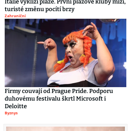
Itálie vyklízí pláže. První plážové kluby mizí,
turisté změnu pocítí brzy
Zahraniční
Firmy couvají od Prague Pride. Podporu
duhovému festivalu škrtl Microsoft i
Deloitte
Byznys