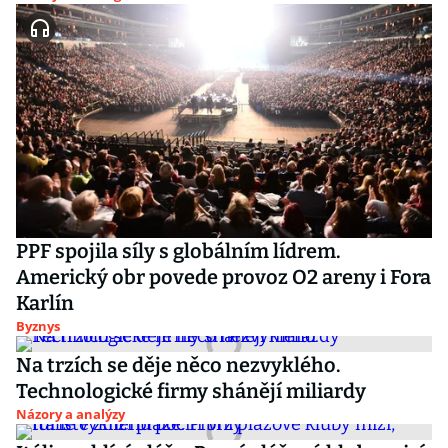
PPF spojila síly s globálním lídrem.
Americký obr povede provoz O2 areny i Fora
Karlín
Byznys
Na trzích se děje něco nezvyklého.
Technologické firmy shánějí miliardy
Názory a analýzy