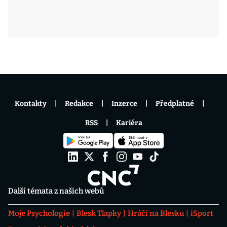
Kontakty
Redakce
Inzerce
Předplatné
RSS
Kariéra
Další témata z našich webů
Moje Psychologie
Blesk Tlapky
Hráči na Blesku
iSport