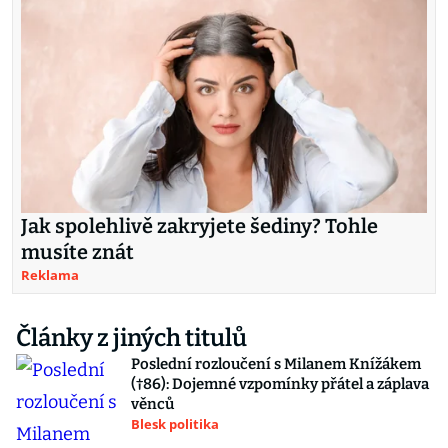
Jak spolehlivě zakryjete šediny? Tohle
musíte znát
Reklama
Články z jiných titulů
Poslední rozloučení s Milanem Knížákem
(†86): Dojemné vzpomínky přátel a záplava
věnců
Blesk politika