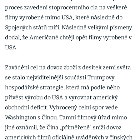
proces zavedení stoprocentního cla na veškeré
filmy vyrobené mimo USA, které následně do
Spojených států míří. Následně velkými písmeny
dodal, že Američané chtějí opět filmy vyrobené v
USA.
Zavádění cel na dovoz zboží z desítek zemí světa
se stalo nejviditelnější součástí Trumpovy
hospodářské strategie, která má podle něho
přivést výrobu do USA a vyrovnat americký
obchodní deficit. Vyhrocený celní spor vede
Washington s Čínou. Tamní filmový úřad mimo
jiné oznámil, že Čína „přiměřeně“ sníží dovoz
amerických filmů oficiálně uváděných v čínských