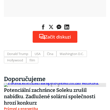
Začít diskuzi
Donald Trump
USA
Čína
Washington D.C.
Hollywood
film
Doporučujeme
Potenciální zachránce Soleku zrušil
nabídku. Zadlužené solární společnosti
hrozí konkurz
Průmysl a energetika