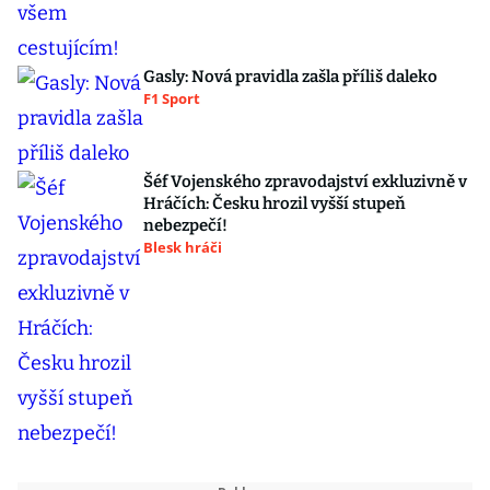
Gasly: Nová pravidla zašla příliš daleko
F1 Sport
Šéf Vojenského zpravodajství exkluzivně v
Hráčích: Česku hrozil vyšší stupeň
nebezpečí!
Blesk hráči