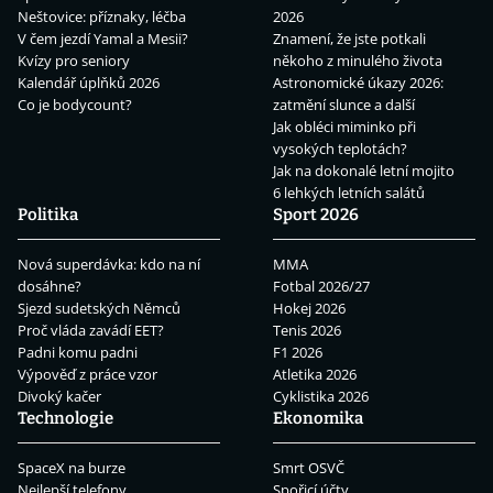
Neštovice: příznaky, léčba
2026
V čem jezdí Yamal a Mesii?
Znamení, že jste potkali
Kvízy pro seniory
někoho z minulého života
Kalendář úplňků 2026
Astronomické úkazy 2026:
Co je bodycount?
zatmění slunce a další
Jak obléci miminko při
vysokých teplotách?
Jak na dokonalé letní mojito
6 lehkých letních salátů
Politika
Sport 2026
Nová superdávka: kdo na ní
MMA
dosáhne?
Fotbal 2026/27
Sjezd sudetských Němců
Hokej 2026
Proč vláda zavádí EET?
Tenis 2026
Padni komu padni
F1 2026
Výpověď z práce vzor
Atletika 2026
Divoký kačer
Cyklistika 2026
Technologie
Ekonomika
SpaceX na burze
Smrt OSVČ
Nejlepší telefony
Spořicí účty