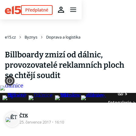
Předplatné
e15.cz
Byznys
Doprava a logistika
Billboardy zmizí od dálnic,
provozovatelé reklamních ploch
se chtějí soudit
5
Fotogalerie
ČTK
25. července 2017
·
16:10