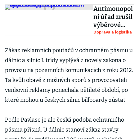
Antimonopol
ní úřad zrušil
výběrové
řízení na
Doprava a logistika
měření
rychlosti na
Zákaz reklamních poutačů v ochranném pásmu u
D1,
dálnic a silnic I. třídy vyplývá z novely zákona o
parametrům
provozu na pozemních komunikacích z roku 2012.
odpovídala
Ta kvůli obavě z možných sporů s provozovateli
jediná firma
venkovní reklamy ponechala pětileté období, po
které mohou u českých silnic billboardy zůstat.
Podle Pavlase je ale česká podoba ochranného
pásma přísná. U dálnic stanoví zákaz stavby