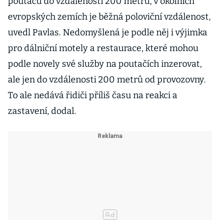
poutačů do vzdálenosti 200 metrů, v okolních
evropských zemích je běžná poloviční vzdálenost,
uvedl Pavlas. Nedomyšlená je podle něj i výjimka
pro dálniční motely a restaurace, které mohou
podle novely své služby na poutačích inzerovat,
ale jen do vzdálenosti 200 metrů od provozovny.
To ale nedává řidiči příliš času na reakci a
zastavení, dodal.