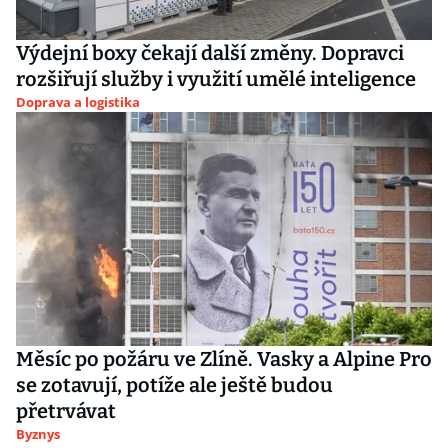
Výdejní boxy čekají další změny. Dopravci
rozšiřují služby i využití umělé inteligence
Doprava a logistika
Měsíc po požáru ve Zlíně. Vasky a Alpine Pro
se zotavují, potíže ale ještě budou
přetrvávat
Byznys