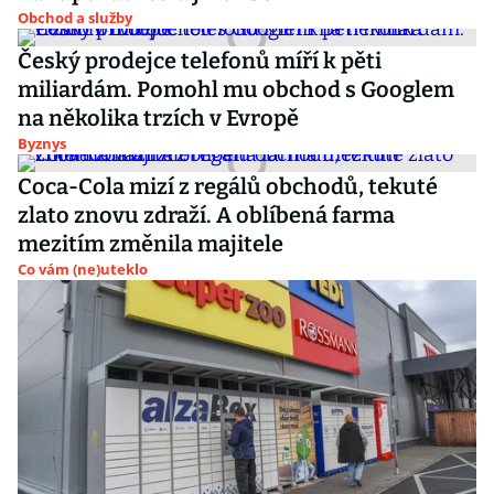
Obchod a služby
Český prodejce telefonů míří k pěti
miliardám. Pomohl mu obchod s Googlem
na několika trzích v Evropě
Byznys
Coca-Cola mizí z regálů obchodů, tekuté
zlato znovu zdraží. A oblíbená farma
mezitím změnila majitele
Co vám (ne)uteklo