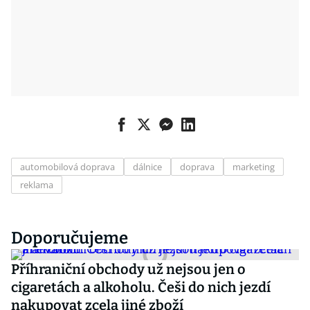
automobilová doprava
dálnice
doprava
marketing
reklama
Doporučujeme
Příhraniční obchody už nejsou jen o
cigaretách a alkoholu. Češi do nich jezdí
nakupovat zcela jiné zboží