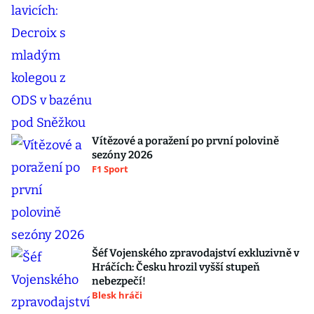
Vítězové a poražení po první polovině
sezóny 2026
F1 Sport
Šéf Vojenského zpravodajství exkluzivně v
Hráčích: Česku hrozil vyšší stupeň
nebezpečí!
Blesk hráči