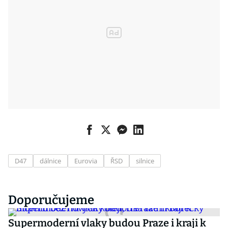
D47
dálnice
Eurovia
ŘSD
silnice
Doporučujeme
Supermoderní vlaky budou Praze i kraji k