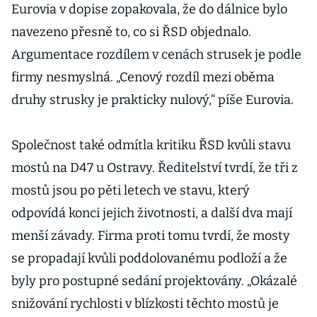
Eurovia v dopise zopakovala, že do dálnice bylo
navezeno přesně to, co si ŘSD objednalo.
Argumentace rozdílem v cenách strusek je podle
firmy nesmyslná. „Cenový rozdíl mezi oběma
druhy strusky je prakticky nulový,“ píše Eurovia.
Společnost také odmítla kritiku ŘSD kvůli stavu
mostů na D47 u Ostravy. Ředitelství tvrdí, že tři z
mostů jsou po pěti letech ve stavu, který
odpovídá konci jejich životnosti, a další dva mají
menší závady. Firma proti tomu tvrdí, že mosty
se propadají kvůli poddolovanému podloží a že
byly pro postupné sedání projektovány. „Okázalé
snižování rychlosti v blízkosti těchto mostů je