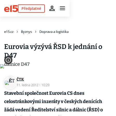
Předplatné
e15.cz
Byznys
Doprava a logistika
Eurovia výzývá ŘSD k jednání o
D47
ČTK
11. ledna 2012
·
10:29
Stavební společnost Eurovia CS dnes
celostránkovými inzeráty v českých denících
žádá vedení Ředitelství silnic a dálnic (ŘSD) o