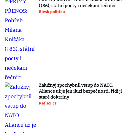
(†86), státní pocty i nečekaní řečníci
Blesk politika
Zalužnyj zpochybnil vstup do NATO.
Aliance už je jen iluzí bezpečnosti, řídí ji
staré doktríny
Reflex.cz