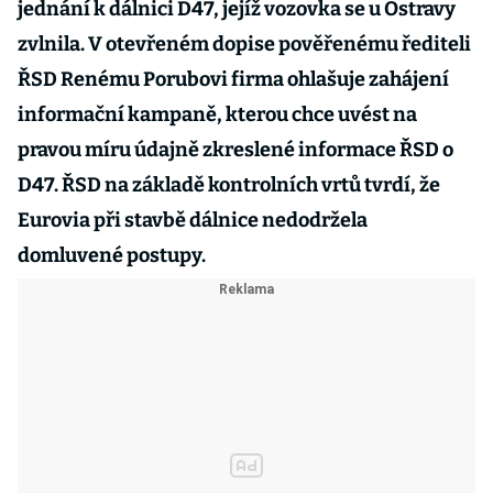
jednání k dálnici D47, jejíž vozovka se u Ostravy
zvlnila. V otevřeném dopise pověřenému řediteli
ŘSD Renému Porubovi firma ohlašuje zahájení
informační kampaně, kterou chce uvést na
pravou míru údajně zkreslené informace ŘSD o
D47. ŘSD na základě kontrolních vrtů tvrdí, že
Eurovia při stavbě dálnice nedodržela
domluvené postupy.