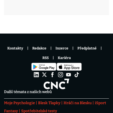
Kontakty
Redakce
Inzerce
Předplatné
RSS
Kariéra
Další témata z našich webů
Moje Psychologie
Blesk Tlapky
Hráči na Blesku
iSport
Fantasy
Spotřebitelské testy