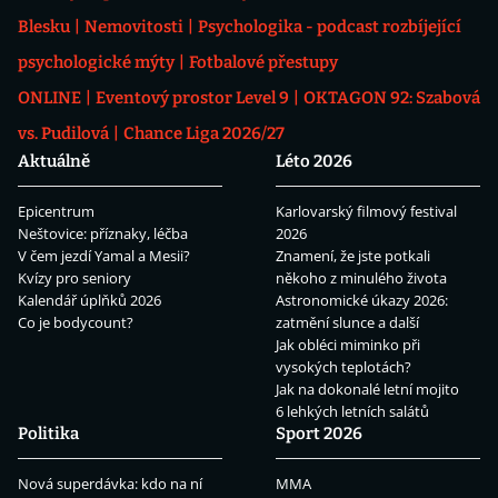
Blesku
Nemovitosti
Psychologika - podcast rozbíjející
psychologické mýty
Fotbalové přestupy
ONLINE
Eventový prostor Level 9
OKTAGON 92: Szabová
vs. Pudilová
Chance Liga 2026/27
Aktuálně
Léto 2026
Epicentrum
Karlovarský filmový festival
Neštovice: příznaky, léčba
2026
V čem jezdí Yamal a Mesii?
Znamení, že jste potkali
Kvízy pro seniory
někoho z minulého života
Kalendář úplňků 2026
Astronomické úkazy 2026:
Co je bodycount?
zatmění slunce a další
Jak obléci miminko při
vysokých teplotách?
Jak na dokonalé letní mojito
6 lehkých letních salátů
Politika
Sport 2026
Nová superdávka: kdo na ní
MMA