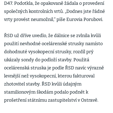
D47. Podotkla, že opakovaně žádala o provedení
společných kontrolních vrtů. „Dodnes jste řádné
vrty provést neumožnil,“ píše Eurovia Porubovi.
ŘSD už dříve uvedlo, že dálnice se zvlnila kvůli
použití nevhodné ocelárenské strusky namísto
dohodnuté vysokopecní strusky, rozdíl prý
ukázaly sondy do podloží stavby. Použitá
ocelárenská struska je podle ŘSD navíc výrazně
levnější než vysokopecní, kterou fakturoval
zhotovitel stavby. ŘSD kvůli údajným
stamilionovým škodám podalo podnět k
prošetření státnímu zastupitelství v Ostravě.