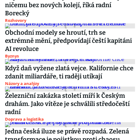
ničemu bez nových kolejí, říká radní
Borecký
Rozhovory
Obchodní modely se hroutí, trh se
extrémně mění, předpovídají čeští kapitáni
AI revoluce
Byznys
Když daň vyžene zlatá vejce. Kalifornie chce
zdanit miliardáře, ti raději utíkají
Názory a analýzy
Železniční zakázka století míří k Českým
drahám. Jako vítěze je schválili středočeští
radní
Doprava a logistika
Jedna česká iluze se právě rozpadá. Zelená
transformace je pojistkou proti chaosu