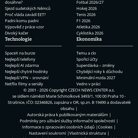
dosáhne?
Fotbal 2026/27
Sjezd sudetských Němců
Hokej 2026
Proč vláda zavádí EET?
Tenis 2026
Padni komu padni
F1 2026
Výpověď z práce vzor
Atletika 2026
Divoký kačer
Cyklistika 2026
Technologie
Ekonomika
SpaceX na burze
Temu a clo
Nejlepší telefony
Spořicí účty
Nejlepší AI zdarma
Superdávka – změny
Nejlepší chytré hodinky
Chybějící roky k důchodu
Nejlepší VPN – srovnání
Minimální mzda 2027
Netflix filmy a seriály
Vedro v práci
© 2001 - 2026 Copyright
CZECH NEWS CENTER a.s.
se sídlem náměstí Marie Schmolkové 3493/1, 100 00 Praha 10 -
Strašnice, IČO: 02346826, zapsána v OR, sp.zn. B 19490 a dodavatelé
obsahu
Autorská práva k publikovaným materiálům
Podmínky pro užívání služby informační společnosti
Informace o zpracování osobních údajů
Cookies
Nastavení soukromí
Vlastnická struktura